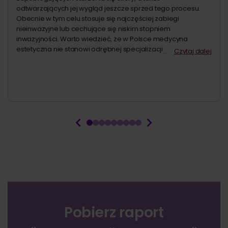
odtwarzających jej wygląd jeszcze sprzed tego procesu.
Obecnie w tym celu stosuje się najczęściej zabiegi
nieinwazyjne lub cechujące się niskim stopniem
inwazyjności. Warto wiedzieć, że w Polsce medycyna
estetyczna nie stanowi odrębnej specjalizacji lekarskiej,
Czytaj dalej
dlatego zabiegi z jej zakresu może wykonywać każdy
lekarz.
Pobierz raport