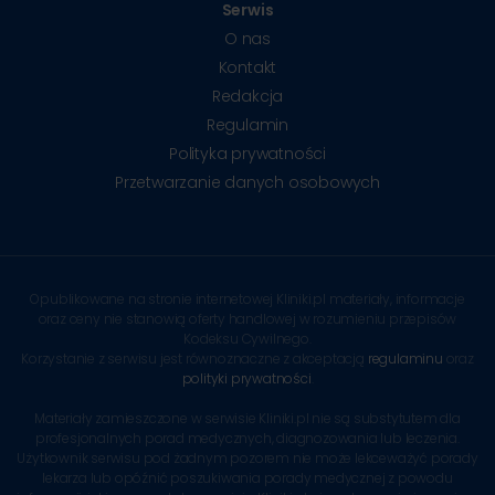
Serwis
O nas
Kontakt
Redakcja
Regulamin
Polityka prywatności
Przetwarzanie danych osobowych
Opublikowane na stronie internetowej Kliniki.pl materiały, informacje
oraz ceny nie stanowią oferty handlowej w rozumieniu przepisów
Kodeksu Cywilnego.
Korzystanie z serwisu jest równoznaczne z akceptacją
regulaminu
oraz
polityki prywatności
.
Materiały zamieszczone w serwisie Kliniki.pl nie są substytutem dla
profesjonalnych porad medycznych, diagnozowania lub leczenia.
Użytkownik serwisu pod żadnym pozorem nie może lekceważyć porady
lekarza lub opóźnić poszukiwania porady medycznej z powodu