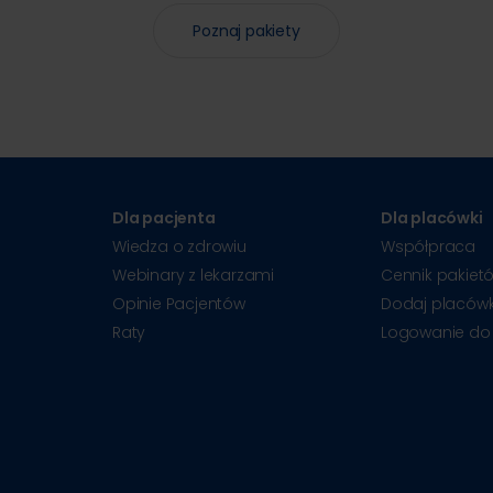
Poznaj pakiety
Dla pacjenta
Dla placówki
Wiedza o zdrowiu
Współpraca
Webinary z lekarzami
Cennik pakiet
Opinie Pacjentów
Dodaj placów
Raty
Logowanie do