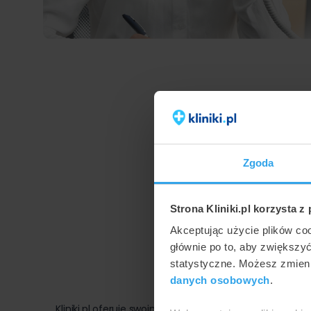
Zgoda
Strona Kliniki.pl korzysta z
Akceptując użycie plików co
głównie po to, aby zwiększy
statystyczne. Możesz zmieni
danych osobowych
.
Kliniki.pl oferuje swoim klientom najbardziej miarodaj