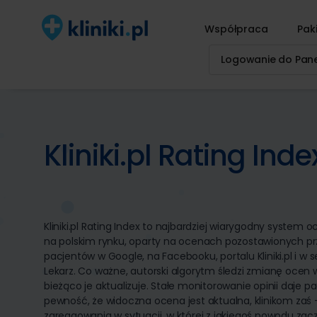
Współpraca
Pak
Logowanie do Panel
Kliniki.pl Rating Inde
Kliniki.pl Rating Index to najbardziej wiarygodny system oc
na polskim rynku, oparty na ocenach pozostawionych pr
pacjentów w Google, na Facebooku, portalu Kliniki.pl i w 
Lekarz. Co ważne, autorski algorytm śledzi zmianę ocen w
bieżąco je aktualizuje. Stałe monitorowanie opinii daje p
pewność, że widoczna ocena jest aktualna, klinikom zaś
zareagowania w sytuacji, w której z jakiegoś powodu zac