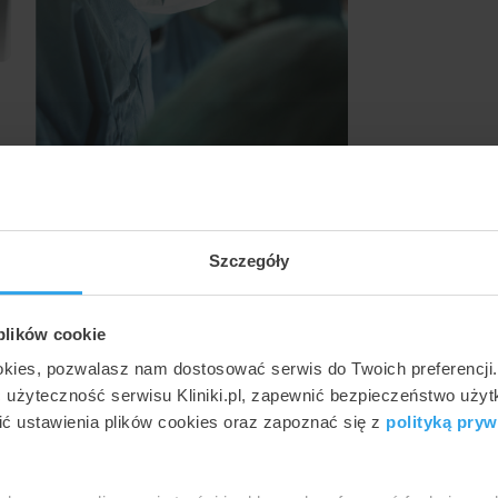
Szczegóły
 plików cookie
okies, pozwalasz nam dostosować serwis do Twoich preferencji
ć użyteczność serwisu Kliniki.pl, zapewnić bezpieczeństwo uży
Jak to robimy?
ć ustawienia plików cookies oraz zapoznać się z
polityką pryw
ny wskaźnik oceny podmiotu – Kliniki.pl Rating Index. Wielość źró