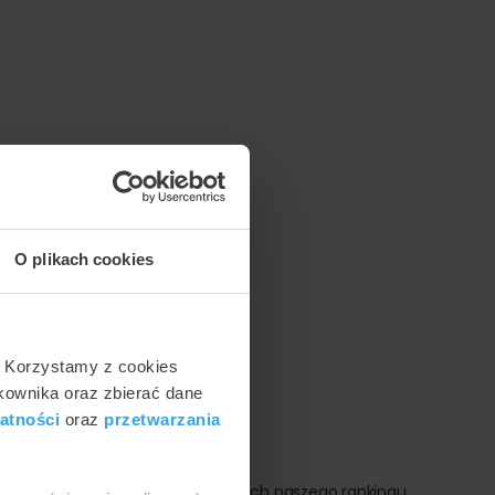
O plikach cookies
. Korzystamy z cookies
tkownika oraz zbierać dane
atności
oraz
przetwarzania
deł sprawia, że nota uzyskana w ramach naszego rankingu