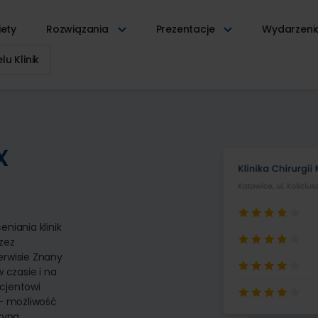
iety
Rozwiązania
Prezentacje
Wydarzen
u Klinik
x
eniania klinik
zez
serwisie Znany
 czasie i na
acjentowi
 – możliwość
zyna