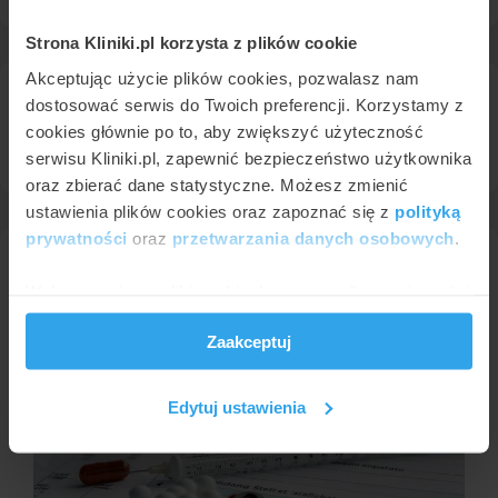
Strona Kliniki.pl korzysta z plików cookie
Akceptując użycie plików cookies, pozwalasz nam
dostosować serwis do Twoich preferencji. Korzystamy z
Pacjenci szukali zabiegu badania krwi w pobliżu Olsztyna, w
miejscowościach:
Ostróda
.
cookies głównie po to, aby zwiększyć użyteczność
serwisu Kliniki.pl, zapewnić bezpieczeństwo użytkownika
oraz zbierać dane statystyczne. Możesz zmienić
ustawienia plików cookies oraz zapoznać się z
polityką
prywatności
oraz
przetwarzania danych osobowych
.
Więcej na temat badania krwi
Wykorzystujemy pliki cookie do spersonalizowania treści
i reklam, aby oferować funkcje społecznościowe i
Zaakceptuj
analizować ruch w naszej witrynie. Informacje o tym, jak
korzystasz z naszej witryny, udostępniamy partnerom
społecznościowym, reklamowym i analitycznym.
Edytuj ustawienia
Partnerzy mogą połączyć te informacje z innymi danymi
otrzymanymi od Ciebie lub uzyskanymi podczas
korzystania z ich usług.