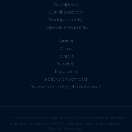
Współpraca
Cennik pakietów
Dodaj placówkę
Logowanie do panelu
Serwis
O nas
Kontakt
Redakcja
Regulamin
Polityka prywatności
Przetwarzanie danych osobowych
Opublikowane na stronie internetowej Kliniki.pl materiały, informacje
oraz ceny nie stanowią oferty handlowej w rozumieniu przepisów
Kodeksu Cywilnego.