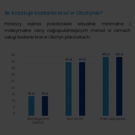
Ile kosztuje badania krwi w Olsztynie?
Poniższy wykres przedstawia wizualnie minimalne i
maksymalne ceny najpopularniejszych metod w ramach
usługi badania krwi w Olsztyn placówkach:
45 zł
45 zł
45
41 zł
41 zł
40
35
30
25
20
15 zł
15 zł
15
10
5
0
Morfologia krwi
Test na HIV
Próby wątrobowe
(pełna)