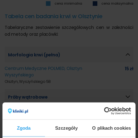
cena minimalna
cena maksymalna
Tabela cen badania krwi w Olsztynie
Tabelaryczne zestawienie szczegółowych cen w zależności
od metody oraz placówki:
Morfologia krwi (pełna)
Centrum Medyczne POLMED, Olsztyn
15 zł
Wyszyńskiego
Olsztyn, Wyszyńskiego 5B
Próby wątrobowe
Test na HIV
Zgoda
Szczegóły
O plikach cookies
Posiadamy również ofertę w 40 innych miastach. Sprawdź
ceny badania krwi
w innych miastach.