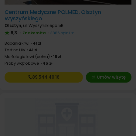
Centrum Medyczne POLMED, Olsztyn
Wyszyńskiego
Olsztyn
,
ul. Wyszyńskiego 5B
9,3
Znakomita
•
•
3886 opinii
Badania krwi
41 zł
Test na HIV
41 zł
Morfologia krwi (pełna)
15 zł
Próby wątrobowe
45 zł
89 544
40 16
Umów wizytę