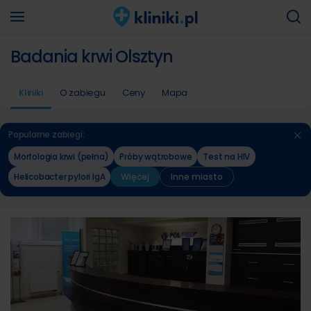
Badania krwi Olsztyn
Kliniki
O zabiegu
Ceny
Mapa
Popularne zabiegi:
Morfologia krwi (pełna)
Próby wątrobowe
Test na HIV
Helicobacter pylori IgA
Więcej
Inne miasto