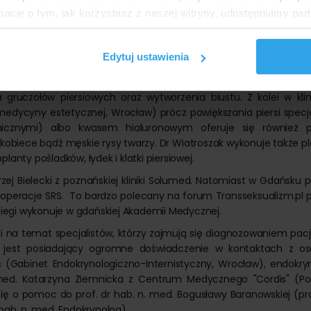
ormacje o tym, jak korzystasz z naszej witryny, udostępniamy p
eprowadza się w Szpitalu im. Barlickiego w Łodzi. Jak twierdzi 
Plastycznej szpitala, wykonano tu już 340 zabiegów. Specjaliści 
Partnerzy mogą połączyć te informacje z innymi danymi otrzym
lnego pacjenta, włączając w to usunięcie jabłka Adama, mastek
nia z ich usług.
Edytuj ustawienia
Adama Gumkowskiego (AGklinik) osoby transseksualne mogą podd
a gruczołów piersiowych oraz wytworzenia biustu. Z kolei w klin
i medycyny estetycznej, Wrocław) prócz powiększania piersi specj
micznymi) albo kwasem hialuronowym oferuje się również p
biece bądź męskie rysy twarzy. Dr Wiatroszak wykonuje także pl
planty pośladków, łydek i klatki piersiowej.
zej Bielecki z poznańskiej kliniki Solumed. Natomiast w Gdańsku 
e operacje SRS. To bardzo polecany na forum Transseksualizm.pl p
biegi wykonuje w gdańskiej Akademii Medycznej.
 na temat specjalistów, którzy zajmują się diagnozowaniem pac
y jest posiadający ogromne doświadczenie w kontaktach z o
 (Gabinet Endokrynologiczno-Internistyczny, Wrocław), endokryn
 med. Katarzyna Ziemnicka z Centrum Medycznego "Cordis" (Po
ię o pomoc do prof. dr hab. n. med. Bogusławy Baranowskiej (pr
hab. n. med. Endokrynolog).