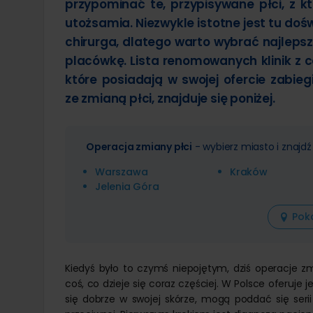
przypominać te, przypisywane płci, z kt
Leczenie otyłości
Operacja
Liposukcja brzucha
Stomatologia
Usuwanie
utożsamia. Niezwykle istotne jest tu doś
Leczenie ginekomastii
Usuwanie
Endoskopowe zmniejszenie żołądka
Dermat
Overstitch
chirurga, dlatego warto wybrać najleps
Powiększanie penisa kwasem
Lipoliza i
Laparoskopowe leczenie otyłości
Modelowa
Usunięci
placówkę. Lista renomowanych klinik z ca
Resekcja żołądka laparoskopowo
Powiększ
Usunięci
które posiadają w swojej ofercie zabieg
Chirurgiczne leczenie otyłości
Usuwanie
Usunięc
hialuron
Leczenie otyłości balonem
ze zmianą płci, znajduje się poniżej.
Usunięci
Operacja zmiany płci
- wybierz miasto i znajdź
Warszawa
Kraków
Jelenia Góra
Poka
Kiedyś było to czymś niepojętym, dziś operacje 
coś, co dzieje się coraz częściej. W Polsce oferuje je
się dobrze w swojej skórze, mogą poddać się serii