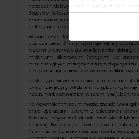
ruch w naszej witrynie. Inf
narządach płciowych. Najwięcej takich zabiegów prz
Bogusław Antoszewski, kierownik Kliniki Chirurgii 
reklamowym i analitycznym. 
przeprowadzają całkowitą zmianę płci transseksua
uzyskanymi podczas korzysta
protezę jąder i rekonstrukcję prącia.
W warszawskiej Klinice Medycyny Estetycznej dr 
plastyce piersi. Chirurg wykonuje zabieg usunięci
Marcina Wiatroszaka (ESTmedica Klinika chirurgii 
implantami silikonowymi (okrągłymi lub anato
małoinwazyjnych zabiegów nadających pacjentom ko
blizn po usunięciu piersi oraz wszczepia silikonowe im
Implanty piersiowe wszczepia także dr n. med. Andr
jak na razie jedyny w Polsce chirurg, który wykonuj
hab. n. med. Kazimierz Krajka (Stom-Med), który za
Na wspomnianym forum można znaleźć wiele opinii
przed operacjami. Jednym z polecanych lekarz
transseksualnymi prof. dr hab. med. Marek Mędraś
androlog. Polecana jest również doc. dr hab. n.
Natomiast w Warszawie pacjenci często zwracają s
prywatny gabinet – Baranowska Bogusława, prof. dr 