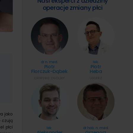
Nasi eksperci z dziedziny
operacje zmiany płci
dr n. med.
lek.
Piotr
Piotr
Florczuk-Dąbek
Heba
CHIRURG OGÓLNY
LEKARZ
a jako
e czują
l płci
lek.
dr hab. n. med.
Aleksander
Grzegorz