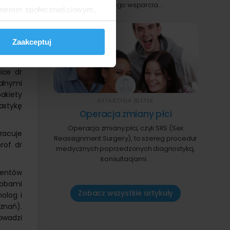
oficjalnego wsparcia…
artnerom społecznościowym,
dr hab.
kliniki
anymi od Ciebie lub
tomię,
Zaakceptuj
ać się
ice dr
alnymi
akiety
KATARZYNA BLETEK
astykę
Operacja zmiany płci
Operacja zmiany płci, czyli SRS (Sex
pracuje
Reassignment Surgery), to szereg procedur
rof. dr
medycznych poprzedzonych diagnostyką,
konsultacjami…
jentów
sobami
Zobacz wszystkie artykuły
olog i
znań).
owadzi