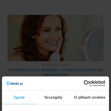
KATARZYNA BLETEK
Nici hialuronowe Hydrolift - nowoczesna metoda
odmładzania
Zgoda
Szczegóły
O plikach cookies