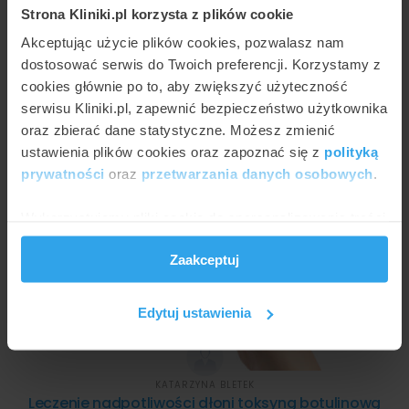
Strona Kliniki.pl korzysta z plików cookie
Akceptując użycie plików cookies, pozwalasz nam
dostosować serwis do Twoich preferencji. Korzystamy z
cookies głównie po to, aby zwiększyć użyteczność
serwisu Kliniki.pl, zapewnić bezpieczeństwo użytkownika
MARCIN NOWAKOWSKI
Rodzaje mezoterapii stosowane w gabinetach
oraz zbierać dane statystyczne. Możesz zmienić
medycyny estetycznej
ustawienia plików cookies oraz zapoznać się z
polityką
prywatności
oraz
przetwarzania danych osobowych
.
Wykorzystujemy pliki cookie do spersonalizowania treści
i reklam, aby oferować funkcje społecznościowe i
Zaakceptuj
analizować ruch w naszej witrynie. Informacje o tym, jak
korzystasz z naszej witryny, udostępniamy partnerom
społecznościowym, reklamowym i analitycznym.
Edytuj ustawienia
Partnerzy mogą połączyć te informacje z innymi danymi
otrzymanymi od Ciebie lub uzyskanymi podczas
korzystania z ich usług.
KATARZYNA BLETEK
Leczenie nadpotliwości dłoni toksyną botulinową