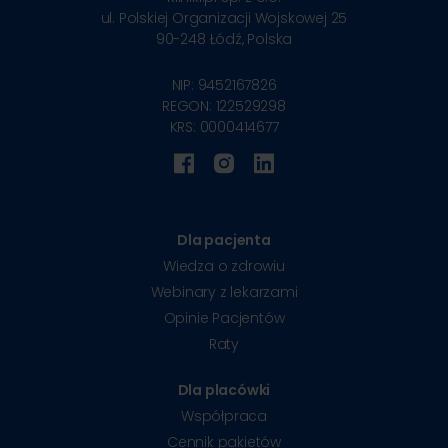
ul. Polskiej Organizacji Wojskowej 25
90-248
Łódź, Polska
NIP: 9452167826
REGON: 122529298
KRS: 0000414677
Dla pacjenta
Wiedza o zdrowiu
Webinary z lekarzami
Opinie Pacjentów
Raty
Dla placówki
Współpraca
Cennik pakietów