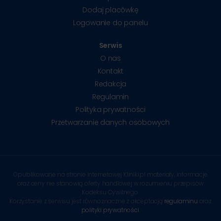
Dodaj placówkę
Logowanie do panelu
Serwis
O nas
Kontakt
Redakcja
Regulamin
Polityka prywatności
Przetwarzanie danych osobowych
Opublikowane na stronie internetowej Kliniki.pl materiały, informacje
oraz ceny nie stanowią oferty handlowej w rozumieniu przepisów
Kodeksu Cywilnego.
Korzystanie z serwisu jest równoznaczne z akceptacją
regulaminu
oraz
polityki prywatności
.