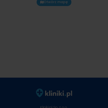
Otwórz mapę
Kliniki.pl Sp. z o.o.