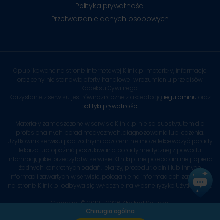
Polityka prywatności
Przetwarzanie danych osobowych
Opublikowane na stronie internetowej Kliniki.pl materiały, informacje
oraz ceny nie stanowią oferty handlowej w rozumieniu przepisów
Kodeksu Cywilnego.
Korzystanie z serwisu jest równoznaczne z akceptacją
regulaminu
oraz
polityki prywatności
.
Materiały zamieszczone w serwisie Kliniki.pl nie są substytutem dla
profesjonalnych porad medycznych, diagnozowania lub leczenia.
Użytkownik serwisu pod żadnym pozorem nie może lekceważyć porady
lekarza lub opóźnić poszukiwania porady medycznej z powodu
informacji, jakie przeczytał w serwisie. Kliniki.pl nie poleca ani nie popiera
żadnych konkretnych badań, lekarzy, procedur, opinii lub innych
informacji zawartych w serwisie, poleganie na informacjach zawartych
na stronie Kliniki.pl odbywa się wyłącznie na własne ryzyko Użytkownika.
Copyright © 2012 - 2026 Kliniki.pl Sp. z o.o.
Chirurgia ogólna