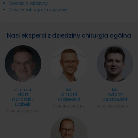
Operacja tarczycy
Drobne zabiegi chirurgiczne
Nasi eksperci z dziedziny chirurgia ogólna
dr n. med.
lek.
lek.
Piotr
Antoni
Adam
Florczuk-
Krajewski
Żebrowski
Dąbek
CHIRURG OGÓLNY
CHIRURG OGÓLNY, PROKTOLOG
CHIRURG OGÓLNY