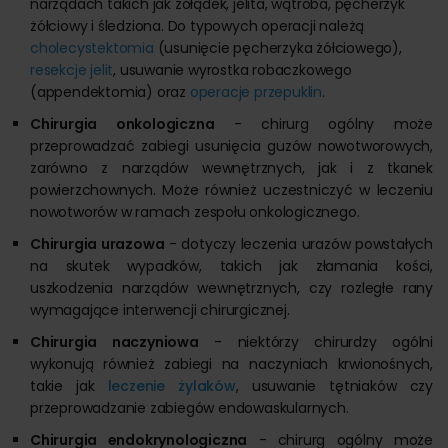
narządach takich jak żołądek, jelita, wątroba, pęcherzyk
żółciowy i śledziona. Do typowych operacji należą
cholecystektomia
(usunięcie pęcherzyka żółciowego),
resekcje jelit
, usuwanie wyrostka robaczkowego
(appendektomia) oraz
operacje przepuklin
.
Chirurgia onkologiczna
- chirurg ogólny może
przeprowadzać zabiegi usunięcia guzów nowotworowych,
zarówno z narządów wewnętrznych, jak i z tkanek
powierzchownych. Może również uczestniczyć w leczeniu
nowotworów w ramach zespołu onkologicznego.
Chirurgia urazowa
- dotyczy leczenia urazów powstałych
na skutek wypadków, takich jak złamania kości,
uszkodzenia narządów wewnętrznych, czy rozległe rany
wymagające interwencji chirurgicznej.
Chirurgia naczyniowa
- niektórzy chirurdzy ogólni
wykonują również zabiegi na naczyniach krwionośnych,
takie jak
leczenie żylaków
, usuwanie tętniaków czy
przeprowadzanie zabiegów endowaskularnych.
Chirurgia endokrynologiczna
- chirurg ogólny może