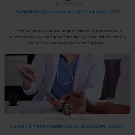
JULIA WŁOSIŃSKA
Przepuklina pępkowa w ciąży - jak wygląda?
Przepuklina pępkowa to dość częsta wada wrodzona u
noworodków, w szczególności dotycząca maluchów z niską
masą urodzeniową, oraz wcześniaków.…
AGNIESZKA KAPKA-PLEWA
Leczenie nietrzymania stolca sposobem SECCA