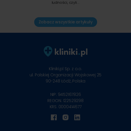
ludności, czyli…
Zobacz wszystkie artykuły
Kliniki.pl Sp. z o.o.
ul. Polskiej Organizacji Wojskowej 25
90-248
Łódź, Polska
NIP: 9452167826
REGON: 122529298
KRS: 0000414677