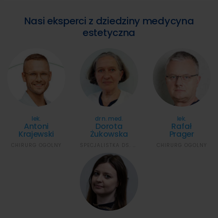
Nasi eksperci z dziedziny medycyna
estetyczna
lek.
dr n. med.
lek.
Antoni
Dorota
Rafał
Krajewski
Żukowska
Prager
CHIRURG OGÓLNY
SPECJALISTKA DS. CHIRURGII PLASTYCZNEJ
CHIRURG OGÓLNY