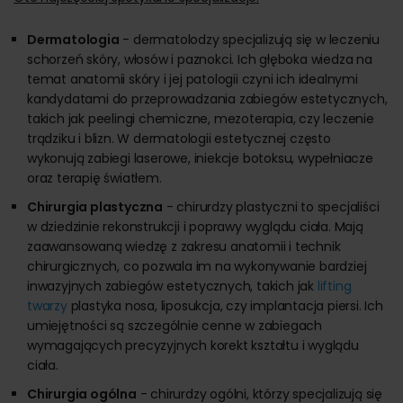
Dermatologia
- dermatolodzy specjalizują się w leczeniu
schorzeń skóry, włosów i paznokci. Ich głęboka wiedza na
temat anatomii skóry i jej patologii czyni ich idealnymi
kandydatami do przeprowadzania zabiegów estetycznych,
takich jak peelingi chemiczne, mezoterapia, czy leczenie
trądziku i blizn. W dermatologii estetycznej często
wykonują zabiegi laserowe, iniekcje botoksu, wypełniacze
oraz terapię światłem.
Chirurgia plastyczna
- chirurdzy plastyczni to specjaliści
w dziedzinie rekonstrukcji i poprawy wyglądu ciała. Mają
zaawansowaną wiedzę z zakresu anatomii i technik
chirurgicznych, co pozwala im na wykonywanie bardziej
inwazyjnych zabiegów estetycznych, takich jak
lifting
twarzy
plastyka nosa, liposukcja, czy implantacja piersi. Ich
umiejętności są szczególnie cenne w zabiegach
wymagających precyzyjnych korekt kształtu i wyglądu
ciała.
Chirurgia ogólna
- chirurdzy ogólni, którzy specjalizują się