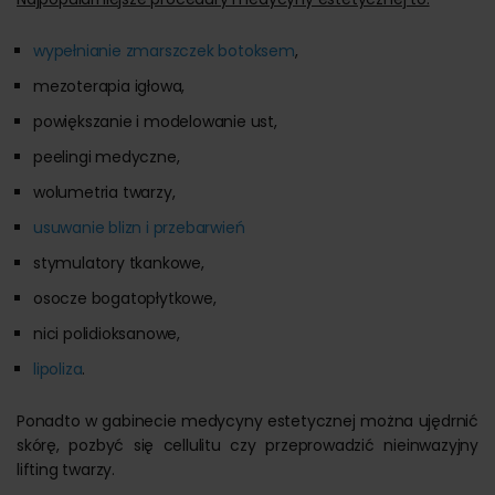
wypełnianie zmarszczek botoksem
,
mezoterapia igłowa,
powiększanie i modelowanie ust,
peelingi medyczne,
wolumetria twarzy,
usuwanie blizn i przebarwień
stymulatory tkankowe,
osocze bogatopłytkowe,
nici polidioksanowe,
lipoliza
.
Ponadto w gabinecie medycyny estetycznej można ujędrnić
skórę, pozbyć się cellulitu czy przeprowadzić nieinwazyjny
lifting twarzy.