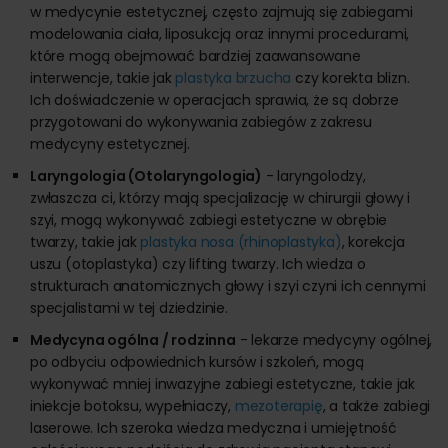
w medycynie estetycznej, często zajmują się zabiegami
modelowania ciała, liposukcją oraz innymi procedurami,
które mogą obejmować bardziej zaawansowane
interwencje, takie jak
plastyka brzucha
czy korekta blizn.
Ich doświadczenie w operacjach sprawia, że są dobrze
przygotowani do wykonywania zabiegów z zakresu
medycyny estetycznej.
Laryngologia (Otolaryngologia)
- laryngolodzy,
zwłaszcza ci, którzy mają specjalizację w chirurgii głowy i
szyi, mogą wykonywać zabiegi estetyczne w obrębie
twarzy, takie jak
plastyka nosa (rhinoplastyka)
, korekcja
uszu (otoplastyka) czy lifting twarzy. Ich wiedza o
strukturach anatomicznych głowy i szyi czyni ich cennymi
specjalistami w tej dziedzinie.
Medycyna ogólna / rodzinna
- lekarze medycyny ogólnej,
po odbyciu odpowiednich kursów i szkoleń, mogą
wykonywać mniej inwazyjne zabiegi estetyczne, takie jak
iniekcje botoksu, wypełniaczy,
mezoterapię
, a także zabiegi
laserowe. Ich szeroka wiedza medyczna i umiejętność