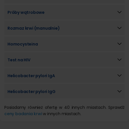
Próby wątrobowe
Rozmaz krwi (manualnie)
Homocysteina
Test na HIV
Helicobacter pylori IgA
Helicobacter pylori IgG
Posiadamy również ofertę w 40 innych miastach. Sprawdź
ceny badania krwi
w innych miastach.