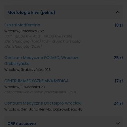
Morfologia krwi (pełna)
Szpital Medfemina
18 zł
Wrocław, Borowska 262
38 zł - grupa krwi 45 zł - Grupa krwi z kartą
identyfikacyjną (1 ozn) 75 zł - Grupa krwi z kartą
identyfikacyjną (2 ozn)
Centrum Medyczne POLMED, Wrocław
25 zł
Grabiszyńska
Wrocław, Grabiszyńska 208
CENTRUM MEDYCZNE VIVA MEDICA
17 zł
Wrocław, Słowiańska 23
czas oczekiwania 1 dzień podstawowa - 15 zł
Centrum Medyczne Doctorpro Wrocław
24 zł
Wrocław, Gen. Jana Henryka Dąbrowskiego 40
CRP ilościowo