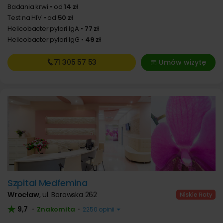
Badania krwi
od
14 zł
Test na HIV
od
50 zł
Helicobacter pylori IgA
77 zł
Helicobacter pylori IgG
49 zł
71 305
57 53
Umów wizytę
Szpital Medfemina
Wrocław
,
ul. Borowska 262
9,7
Znakomita
•
•
2250 opinii