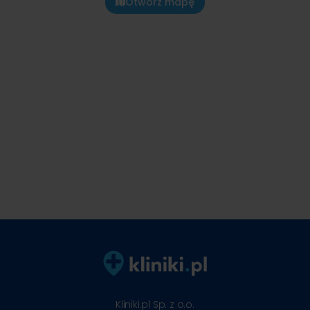
Otwórz mapę
Kliniki.pl Sp. z o.o.