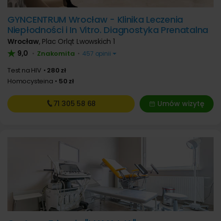
GYNCENTRUM Wrocław - Klinika Leczenia
Niepłodności i In Vitro. Diagnostyka Prenatalna
Wrocław
,
Plac Orląt Lwowskich 1
9,0
Znakomita
•
•
457 opinii
Test na HIV
280 zł
Homocysteina
50 zł
71 305
58 68
Umów wizytę