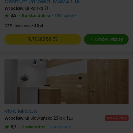
Centrum Zdrowia "MAMA I JA"
Wrocław
,
ul. Rajska 71
8,9
Bardzo dobra
•
•
1250 opinii
CRP ilościowo
30 zł
71 305
50 73
Umów wizytę
VIVA MEDICA
Wrocław
,
ul. Słowiańska 23 lok. 1 LU
9,7
Znakomita
•
•
1290 opinii