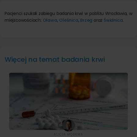
Pacjenci szukali zabiegu badania krwi w pobliżu Wrocławia, w
miejscowościach:
Oława
,
Oleśnica
,
Brzeg
oraz
Świdnica
.
Więcej na temat badania krwi
ALICJA MOSKWA