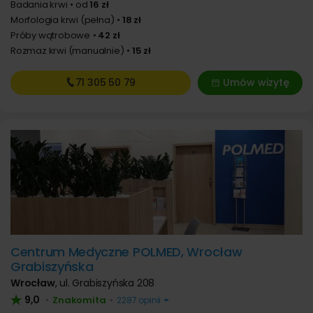
Badania krwi
od
16 zł
Morfologia krwi (pełna)
18 zł
Próby wątrobowe
42 zł
Rozmaz krwi (manualnie)
15 zł
71 305
50 79
Umów wizytę
Centrum Medyczne POLMED, Wrocław
Grabiszyńska
Wrocław
,
ul. Grabiszyńska 208
9,0
Znakomita
•
•
2287 opinii