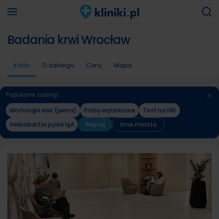
Badania krwi Wrocław
Kliniki
O zabiegu
Ceny
Mapa
Popularne zabiegi:
Morfologia krwi (pełna)
Próby wątrobowe
Test na HIV
Helicobacter pylori IgA
Więcej
Inne miasto