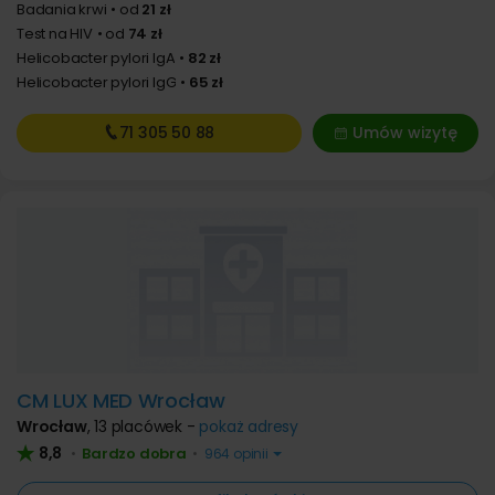
Badania krwi
od
21 zł
Test na HIV
od
74 zł
Helicobacter pylori IgA
82 zł
Helicobacter pylori IgG
65 zł
71 305
50 88
Umów wizytę
CM LUX MED Wrocław
Wrocław
,
13 placówek -
pokaż adresy
8,8
Bardzo dobra
•
•
964 opinii