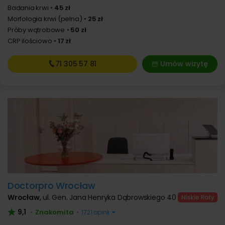
Badania krwi
45 zł
Morfologia krwi (pełna)
25 zł
Próby wątrobowe
50 zł
CRP ilościowo
17 zł
71 305
57 81
Umów wizytę
Doctorpro Wrocław
Wrocław
,
ul. Gen. Jana Henryka Dąbrowskiego 40
9,1
Znakomita
•
•
1721 opinii