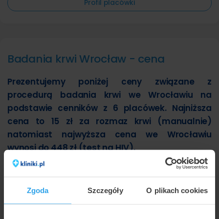
Profil placówki
Badania krwi Wrocław - cena
Prezentujemy poniżej ceny związane z
procedurą badania krwi we Wrocławiu na
podstawie cenników z 6 placówek. Najniższa
cena to 15 zł za rozmaz krwi (manualnie)
natomiast najwyższa cena we Wrocławiu
wynosi do 448 zł (test na HIV).
Ile kosztuje badania krwi we Wrocławiu?
Zgoda
Szczegóły
O plikach cookies
Poniższy wykres przedstawia wizualnie minimalne i
maksymalne ceny najpopularniejszych metod w ramach
usługi badania krwi w wrocławskich placówkach: