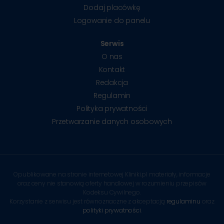
Dodaj placówkę
Logowanie do panelu
Serwis
O nas
Kontakt
Redakcja
Regulamin
Polityka prywatności
Przetwarzanie danych osobowych
Opublikowane na stronie internetowej Kliniki.pl materiały, informacje
oraz ceny nie stanowią oferty handlowej w rozumieniu przepisów
Kodeksu Cywilnego.
Korzystanie z serwisu jest równoznaczne z akceptacją
regulaminu
oraz
polityki prywatności
.