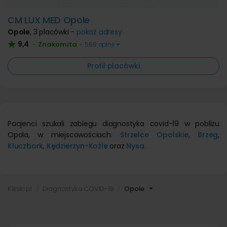
CM LUX MED Opole
Opole
,
3 placówki -
pokaż adresy
9,4
Znakomita
•
•
569 opinii
Profil placówki
Pacjenci szukali zabiegu diagnostyka covid-19 w pobliżu
Opola, w miejscowościach:
Strzelce Opolskie
,
Brzeg
,
Kluczbork
,
Kędzierzyn-Koźle
oraz
Nysa
.
Kliniki.pl
Diagnostyka COVID-19
Opole