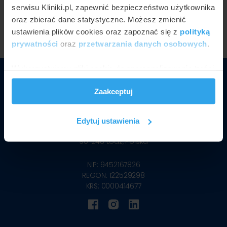
serwisu Kliniki.pl, zapewnić bezpieczeństwo użytkownika
oraz zbierać dane statystyczne. Możesz zmienić
ustawienia plików cookies oraz zapoznać się z
polityką
prywatności
oraz
przetwarzania danych osobowych
.
Wykorzystujemy pliki cookie do spersonalizowania treści
i reklam, aby oferować funkcje społecznościowe i
Zaakceptuj
analizować ruch w naszej witrynie. Informacje o tym, jak
korzystasz z naszej witryny, udostępniamy partnerom
społecznościowym, reklamowym i analitycznym.
Kliniki.pl Sp. z o.o.
Edytuj ustawienia
Partnerzy mogą połączyć te informacje z innymi danymi
ul. Polskiej Organizacji Wojskowej 25
90-248
Łódź, Polska
otrzymanymi od Ciebie lub uzyskanymi podczas
korzystania z ich usług.
NIP: 9452167826
REGON: 122529298
KRS: 0000414677