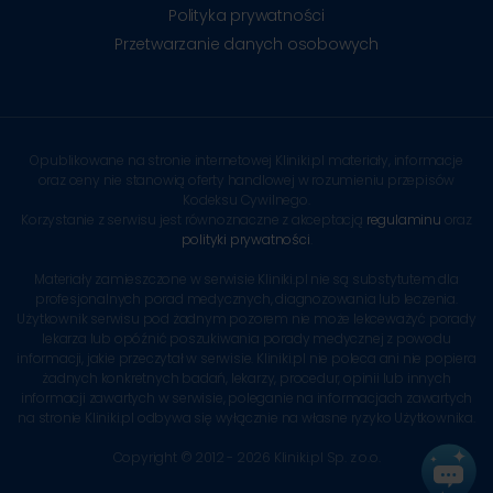
Polityka prywatności
Przetwarzanie danych osobowych
Opublikowane na stronie internetowej Kliniki.pl materiały, informacje
oraz ceny nie stanowią oferty handlowej w rozumieniu przepisów
Kodeksu Cywilnego.
Korzystanie z serwisu jest równoznaczne z akceptacją
regulaminu
oraz
polityki prywatności
.
Materiały zamieszczone w serwisie Kliniki.pl nie są substytutem dla
profesjonalnych porad medycznych, diagnozowania lub leczenia.
Użytkownik serwisu pod żadnym pozorem nie może lekceważyć porady
lekarza lub opóźnić poszukiwania porady medycznej z powodu
informacji, jakie przeczytał w serwisie. Kliniki.pl nie poleca ani nie popiera
żadnych konkretnych badań, lekarzy, procedur, opinii lub innych
informacji zawartych w serwisie, poleganie na informacjach zawartych
na stronie Kliniki.pl odbywa się wyłącznie na własne ryzyko Użytkownika.
Copyright © 2012 - 2026 Kliniki.pl Sp. z o.o.