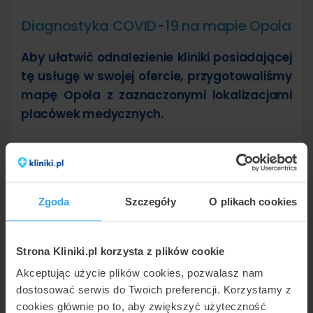
Diagnostyka COVID-19 na mapie Opola
Aby ułatwić odnalezienie kliniki posiadającej
tę usługę w swojej ofercie, przygotowaliśmy
mapę Opola z zaznaczonymi lokalizacjami
placówek medycznych.
Otwórz mapę
Zgoda
Szczegóły
O plikach cookies
Strona Kliniki.pl korzysta z plików cookie
Akceptując użycie plików cookies, pozwalasz nam
dostosować serwis do Twoich preferencji. Korzystamy z
cookies głównie po to, aby zwiększyć użyteczność