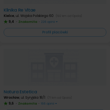
Klinika Re Vitae
Kielce
,
ul. Wojska Polskiego 60
(192 km od Opola)
9,4
Znakomita
•
•
226 opinii
Profil placówki
Natura Estetica
Wrocław
,
ul. Syryjska 18/1
(71 km od Opola)
9,6
Znakomita
•
•
166 opinii