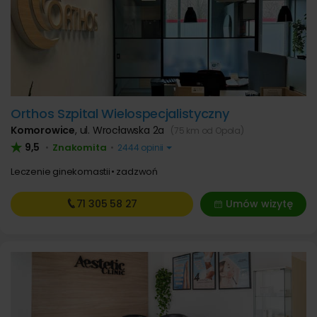
Orthos Szpital Wielospecjalistyczny
Komorowice
,
ul. Wrocławska 2a
(75 km od Opola)
9,5
Znakomita
•
•
2444 opinii
Leczenie ginekomastii
zadzwoń
71 305
58 27
Umów wizytę