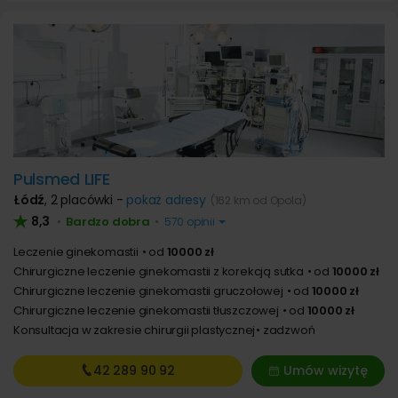
Pulsmed LIFE
Łódź
,
2 placówki -
pokaż adresy
(162 km od Opola)
8,3
Bardzo dobra
•
•
570 opinii
Leczenie ginekomastii
od
10000 zł
Chirurgiczne leczenie ginekomastii z korekcją sutka
od
10000 zł
Chirurgiczne leczenie ginekomastii gruczołowej
od
10000 zł
Chirurgiczne leczenie ginekomastii tłuszczowej
od
10000 zł
Konsultacja w zakresie chirurgii plastycznej
zadzwoń
42 289
90 92
Umów wizytę