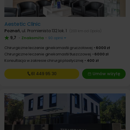
Aestetic Clinic
Poznań
,
ul. Promienista 132 lok. 1
(203 km od Opola)
9,7
Znakomita
•
•
90 opinii
Chirurgiczne leczenie ginekomastii gruczołowej
6000 zł
Chirurgiczne leczenie ginekomastii tłuszczowej
6000 zł
Konsultacja w zakresie chirurgii plastycznej
400 zł
61 449
95 30
Umów wizytę