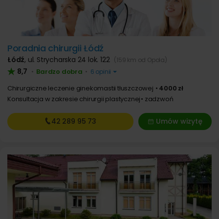
Poradnia chirurgii Łódź
Łódź
,
ul. Strycharska 24 lok. 122
(159 km od Opola)
8,7
Bardzo dobra
•
•
6 opinii
Chirurgiczne leczenie ginekomastii tłuszczowej
4000 zł
Konsultacja w zakresie chirurgii plastycznej
zadzwoń
42 289
95 73
Umów wizytę