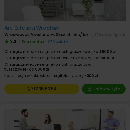
Ars Estetica Wrocław
Wrocław
,
ul. Powstańców Śląskich 56a/ lok. 2
(78 km od Opola)
9,3
Znakomita
•
•
676 opinii
Chirurgiczne leczenie ginekomastii gruczołowej
od
8000 zł
Chirurgiczne leczenie ginekomastii tłuszczowej
od
8000 zł
Chirurgiczne leczenie ginekomastii gruczołowo –
tłuszczowej
od
8000 zł
Konsultacja w zakresie chirurgii plastycznej
300 zł
71 305
50 54
Umów wizytę