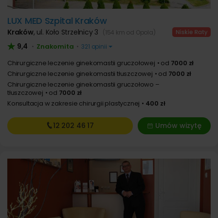
LUX MED Szpital Kraków
Kraków
,
ul. Koło Strzelnicy 3
(154 km od Opola)
9,4
Znakomita
•
•
321 opinii
Chirurgiczne leczenie ginekomastii gruczołowej
od
7000 zł
Chirurgiczne leczenie ginekomastii tłuszczowej
od
7000 zł
Chirurgiczne leczenie ginekomastii gruczołowo –
tłuszczowej
od
7000 zł
Konsultacja w zakresie chirurgii plastycznej
400 zł
12 202
46 17
Umów wizytę