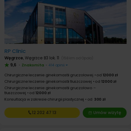
RP Clinic
Węgrzce
,
Węgrzce B3 lok. 11
(158 km od Opola)
9,6
Znakomita
•
•
414 opinii
Chirurgiczne leczenie ginekomastii gruczołowej
od
12000 zł
Chirurgiczne leczenie ginekomastii tłuszczowej
od
12000 zł
Chirurgiczne leczenie ginekomastii gruczołowo –
tłuszczowej
od
12000 zł
Konsultacja w zakresie chirurgii plastycznej
od
300 zł
12 202
47 13
Umów wizytę