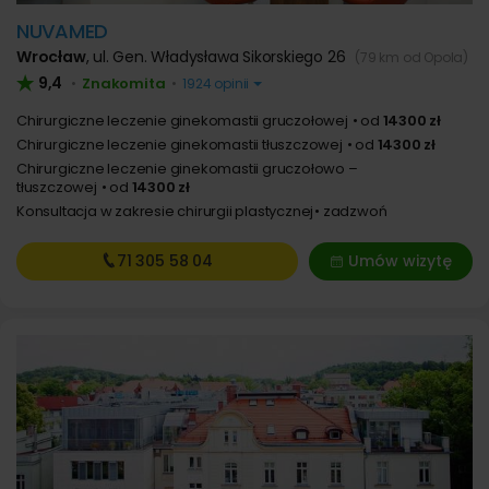
NUVAMED
Wrocław
,
ul. Gen. Władysława Sikorskiego 26
(79 km od Opola)
9,4
Znakomita
•
•
1924 opinii
Chirurgiczne leczenie ginekomastii gruczołowej
od
14300 zł
Chirurgiczne leczenie ginekomastii tłuszczowej
od
14300 zł
Chirurgiczne leczenie ginekomastii gruczołowo –
tłuszczowej
od
14300 zł
Konsultacja w zakresie chirurgii plastycznej
zadzwoń
71 305
58 04
Umów wizytę