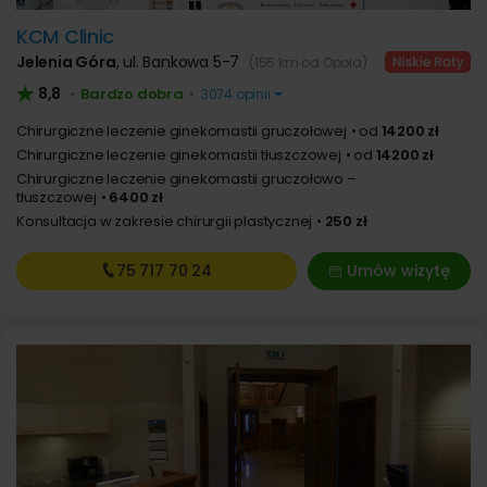
KCM Clinic
Jelenia Góra
,
ul. Bankowa 5-7
(155 km od Opola)
8,8
Bardzo dobra
•
•
3074 opinii
Chirurgiczne leczenie ginekomastii gruczołowej
od
14200 zł
Chirurgiczne leczenie ginekomastii tłuszczowej
od
14200 zł
Chirurgiczne leczenie ginekomastii gruczołowo –
tłuszczowej
6400 zł
Konsultacja w zakresie chirurgii plastycznej
250 zł
75 717
70 24
Umów wizytę