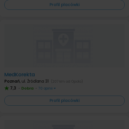
Profil placówki
MedKorekta
Poznań
,
ul. Źródlana 31
(207 km od Opola)
7,3
Dobra
•
•
70 opinii
Profil placówki