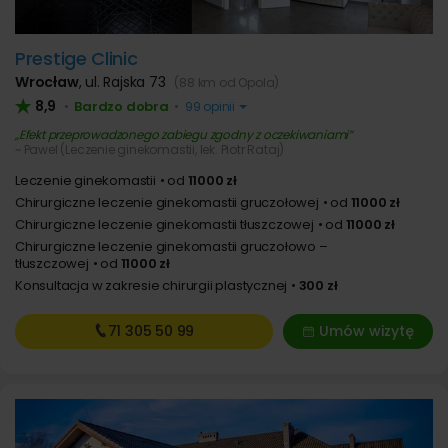
Prestige Clinic
Wrocław
,
ul. Rajska 73
(88 km od Opola)
8,9
Bardzo dobra
•
•
99 opinii
Efekt przeprowadzonego zabiegu zgodny z oczekiwaniami
~ Pawel (Leczenie ginekomastii, lek. Piotr Rataj)
Leczenie ginekomastii
od
11000 zł
Chirurgiczne leczenie ginekomastii gruczołowej
od
11000 zł
Chirurgiczne leczenie ginekomastii tłuszczowej
od
11000 zł
Chirurgiczne leczenie ginekomastii gruczołowo –
tłuszczowej
od
11000 zł
Konsultacja w zakresie chirurgii plastycznej
300 zł
71 305
50 99
Umów wizytę