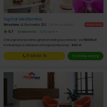
Szpital Medfemina
Wrocław
,
ul. Borowska 262
(76 km od Opola)
9,7
Znakomita
•
•
2250 opinii
Chirurgiczne leczenie ginekomastii gruczołowej
od
15000 zł
Konsultacja w zakresie chirurgii plastycznej
400 zł
71 305
50 79
Umów wizytę