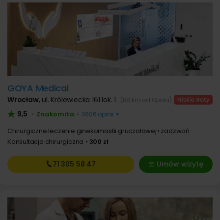
GOYA Medical
Wrocław
,
ul. Królewiecka 161 lok. 1
(88 km od Opola)
9,5
Znakomita
•
•
3606 opinii
Chirurgiczne leczenie ginekomastii gruczołowej
zadzwoń
Konsultacja chirurgiczna
300 zł
71 305
58 47
Umów wizytę