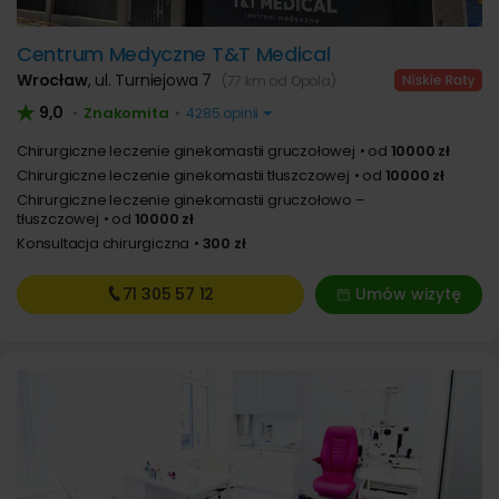
Centrum Medyczne T&T Medical
Wrocław
,
ul. Turniejowa 7
(77 km od Opola)
9,0
Znakomita
•
•
4285 opinii
Chirurgiczne leczenie ginekomastii gruczołowej
od
10000 zł
Chirurgiczne leczenie ginekomastii tłuszczowej
od
10000 zł
Chirurgiczne leczenie ginekomastii gruczołowo –
tłuszczowej
od
10000 zł
Konsultacja chirurgiczna
300 zł
71 305
57 12
Umów wizytę