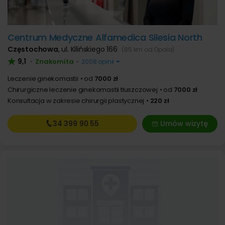
Centrum Medyczne Alfamedica Silesia North
Częstochowa
,
ul. Kilińskiego 166
(85 km od Opola)
9,1
Znakomita
•
•
2008 opinii
Leczenie ginekomastii
od
7000 zł
Chirurgiczne leczenie ginekomastii tłuszczowej
od
7000 zł
Konsultacja w zakresie chirurgii plastycznej
220 zł
34 399
90 55
Umów wizytę