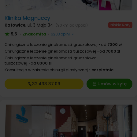
Klinika Magnuccy
Katowice
,
ul. 3 Maja 34
(90 km od Opola)
9,5
Znakomita
•
•
6203 opinii
Chirurgiczne leczenie ginekomastii gruczołowej
od
7000 zł
Chirurgiczne leczenie ginekomastii tłuszczowej
od
7000 zł
Chirurgiczne leczenie ginekomastii gruczołowo –
tłuszczowej
od
8000 zł
Konsultacja w zakresie chirurgii plastycznej
bezpłatnie
32 433
37 09
Umów wizytę