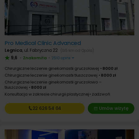
Pro Medical Clinic Advanced
Legnica
,
ul. Fabryczna 22
(135 km od Opola)
9,6
Znakomita
•
•
2510 opinii
Chirurgiczne leczenie ginekomastii gruczołowej
8000 zł
Chirurgiczne leczenie ginekomastii tłuszczowej
8000 zł
Chirurgiczne leczenie ginekomastii gruczołowo –
tłuszczowej
8000 zł
Konsultacja w zakresie chirurgii plastycznej
zadzwoń
22 626
54 04
Umów wizytę