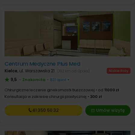
Centrum Medyczne Plus Med
Kielce
,
ul. Warszawska 21
(192 km od Opola)
9,5
Znakomita
•
•
831 opinii
Chirurgiczne leczenie ginekomastii tłuszczowej
od
11000 zł
Konsultacja w zakresie chirurgii plastycznej
300 zł
41 350
50 32
Umów wizytę