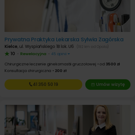
Prywatna Praktyka Lekarska Sylwia Zagórska
Kielce
,
ul. Wyspiańskiego 1B lok. U6
(192 km od Opola)
10
Rewelacyjna
•
•
45 opinii
Chirurgiczne leczenie ginekomastii gruczołowej
od
3500 zł
Konsultacja chirurgiczna
200 zł
41 350
50 19
Umów wizytę