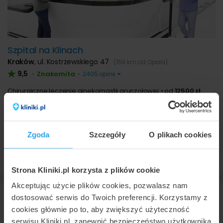
Szpital na Klinach
Kraków
,
ul. Kostrzewskiego 47
(159 km od Opola)
9,5
Znakomita
•
•
2405 opinii
Chirurgiczne leczenie ginekomastii gruczołowej
od
12500 zł
Chirurgiczne leczenie ginekomastii tłuszczowej
od
12500 zł
Chirurgiczne leczenie ginekomastii gruczołowo –
tłuszczowej
od
12500 zł
Konsultacja w zakresie chirurgii plastycznej
od
330 zł
Zgoda
Szczegóły
O plikach cookies
12 202
45 72
Umów wizytę
Strona Kliniki.pl korzysta z plików cookie
Akceptując użycie plików cookies, pozwalasz nam
dostosować serwis do Twoich preferencji. Korzystamy z
cookies głównie po to, aby zwiększyć użyteczność
serwisu Kliniki.pl, zapewnić bezpieczeństwo użytkownika