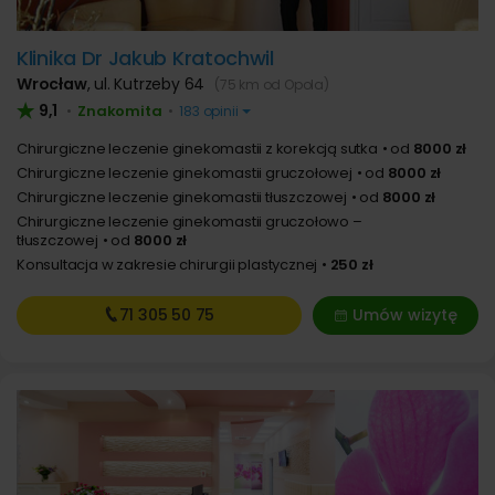
Klinika Dr Jakub Kratochwil
Wrocław
,
ul. Kutrzeby 64
(75 km od Opola)
9,1
Znakomita
•
•
183 opinii
Chirurgiczne leczenie ginekomastii z korekcją sutka
od
8000 zł
Chirurgiczne leczenie ginekomastii gruczołowej
od
8000 zł
Chirurgiczne leczenie ginekomastii tłuszczowej
od
8000 zł
Chirurgiczne leczenie ginekomastii gruczołowo –
tłuszczowej
od
8000 zł
Konsultacja w zakresie chirurgii plastycznej
250 zł
71 305
50 75
Umów wizytę