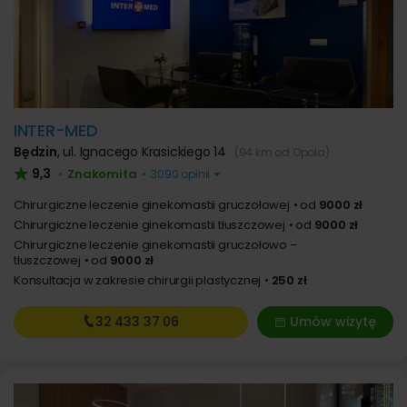
INTER-MED
Będzin
,
ul. Ignacego Krasickiego 14
(94 km od Opola)
9,3
Znakomita
•
•
3090 opinii
Chirurgiczne leczenie ginekomastii gruczołowej
od
9000 zł
Chirurgiczne leczenie ginekomastii tłuszczowej
od
9000 zł
Chirurgiczne leczenie ginekomastii gruczołowo –
tłuszczowej
od
9000 zł
Konsultacja w zakresie chirurgii plastycznej
250 zł
32 433
37 06
Umów wizytę