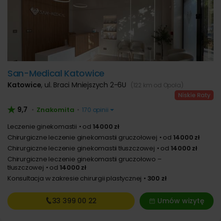
San-Medical Katowice
Katowice
,
ul. Braci Mniejszych 2-6U
(122 km od Opola)
9,7
Znakomita
•
•
170 opinii
Leczenie ginekomastii
od
14000 zł
Chirurgiczne leczenie ginekomastii gruczołowej
od
14000 zł
Chirurgiczne leczenie ginekomastii tłuszczowej
od
14000 zł
Chirurgiczne leczenie ginekomastii gruczołowo –
tłuszczowej
od
14000 zł
Konsultacja w zakresie chirurgii plastycznej
300 zł
33 399
00 22
Umów wizytę