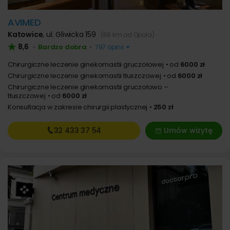
AVIMED
Katowice
,
ul. Gliwicka 159
(88 km od Opola)
8,6
Bardzo dobra
•
•
797 opinii
Chirurgiczne leczenie ginekomastii gruczołowej
od
6000 zł
Chirurgiczne leczenie ginekomastii tłuszczowej
od
6000 zł
Chirurgiczne leczenie ginekomastii gruczołowo –
tłuszczowej
od
6000 zł
Konsultacja w zakresie chirurgii plastycznej
250 zł
32 433
37 54
Umów wizytę