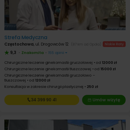
Strefa Medyczna
Częstochowa
,
ul. Drogowców 12
(87 km od Opola)
9,3
Znakomita
•
•
155 opinii
Chirurgiczne leczenie ginekomastii gruczołowej
od
12000 zł
Chirurgiczne leczenie ginekomastii tłuszczowej
od
15000 zł
Chirurgiczne leczenie ginekomastii gruczołowo –
tłuszczowej
od
12000 zł
Konsultacja w zakresie chirurgii plastycznej
250 zł
34 399
90 41
Umów wizytę