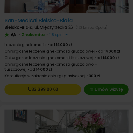
San-Medical Bielsko-Biała
Bielsko-Biała
,
ul. Międzyrzecka 26
(122 km od Opola)
9,8
Znakomita
•
•
118 opinii
Leczenie ginekomastii
od
14000 zł
Chirurgiczne leczenie ginekomastii gruczołowej
od
14000 zł
Chirurgiczne leczenie ginekomastii tłuszczowej
od
14000 zł
Chirurgiczne leczenie ginekomastii gruczołowo –
tłuszczowej
od
14000 zł
Konsultacja w zakresie chirurgii plastycznej
300 zł
33 399
00 60
Umów wizytę