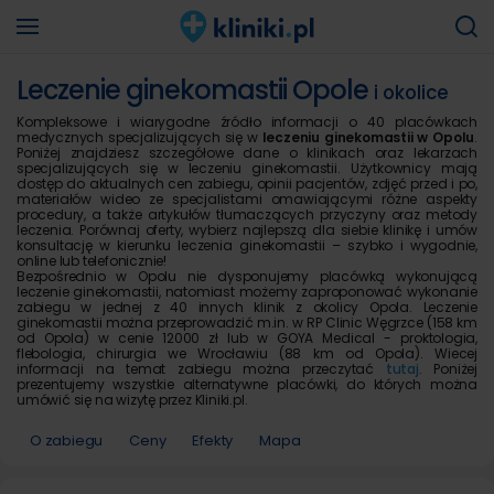
Leczenie ginekomastii Opole
i okolice
Kompleksowe i wiarygodne źródło informacji o 40 placówkach
medycznych specjalizujących się w
leczeniu ginekomastii w Opolu
.
Poniżej znajdziesz szczegółowe dane o klinikach oraz lekarzach
specjalizujących się w leczeniu ginekomastii. Użytkownicy mają
dostęp do aktualnych cen zabiegu, opinii pacjentów, zdjęć przed i po,
materiałów wideo ze specjalistami omawiającymi różne aspekty
procedury, a także artykułów tłumaczących przyczyny oraz metody
leczenia. Porównaj oferty, wybierz najlepszą dla siebie klinikę i umów
konsultację w kierunku leczenia ginekomastii – szybko i wygodnie,
online lub telefonicznie!
Bezpośrednio w Opolu nie dysponujemy placówką wykonującą
leczenie ginekomastii, natomiast możemy zaproponować wykonanie
zabiegu w jednej z 40 innych klinik z okolicy Opola. Leczenie
ginekomastii można przeprowadzić m.in. w RP Clinic Węgrzce (158 km
od Opola) w cenie 12000 zł lub w GOYA Medical - proktologia,
flebologia, chirurgia we Wrocławiu (88 km od Opola). Wiecej
informacji na temat zabiegu można przeczytać
tutaj
. Poniżej
prezentujemy wszystkie alternatywne placówki, do których można
umówić się na wizytę przez Kliniki.pl.
O zabiegu
Ceny
Efekty
Mapa