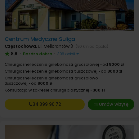
Centrum Medyczne Suliga
Częstochowa
,
ul. Meliorantów 3
(90 km od Opola)
8,9
Bardzo dobra
•
•
306 opinii
Chirurgiczne leczenie ginekomastii gruczołowej
od
8000 zł
Chirurgiczne leczenie ginekomastii tłuszczowej
od
8000 zł
Chirurgiczne leczenie ginekomastii gruczołowo –
tłuszczowej
od
8000 zł
Konsultacja w zakresie chirurgii plastycznej
300 zł
34 399
90 72
Umów wizytę