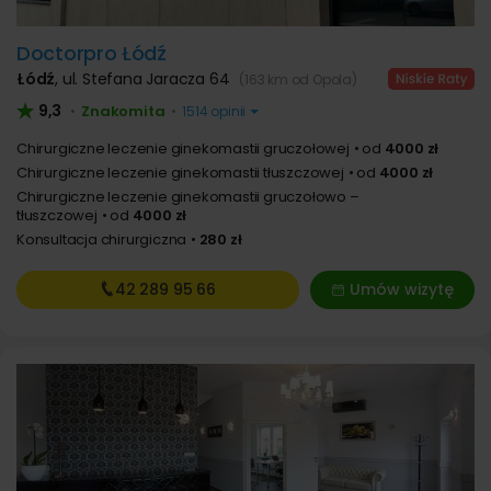
Doctorpro Łódź
Łódź
,
ul. Stefana Jaracza 64
(163 km od Opola)
9,3
Znakomita
•
•
1514 opinii
Chirurgiczne leczenie ginekomastii gruczołowej
od
4000 zł
Chirurgiczne leczenie ginekomastii tłuszczowej
od
4000 zł
Chirurgiczne leczenie ginekomastii gruczołowo –
tłuszczowej
od
4000 zł
Konsultacja chirurgiczna
280 zł
42 289
95 66
Umów wizytę