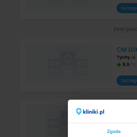
Szczegó
Inne pla
CM LU
Tychy
,
ul
8,9
/ 10
Szczegó
CM LUX
Bielsko-B
8,7
/ 10
Zgoda