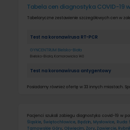
Tabela cen diagnostyka COVID-19 
Tabelaryczne zestawienie szczegółowych cen w zal
Test na koronawirusa RT-PCR
GYNCENTRUM Bielsko-Biała
Bielsko-Biała, Komorowicka 140
Test na koronawirusa antygentowy
Posiadamy również ofertę w 33 innych miastach. S
Pacjenci szukali zabiegu diagnostyka covid-19 w p
Śląskie
,
Świętochłowice
,
Będzin
,
Mysłowice
,
Ruda 
Tarnowskie Góry
,
Oświęcim
,
Żory
,
Zawiercie
,
Rybni