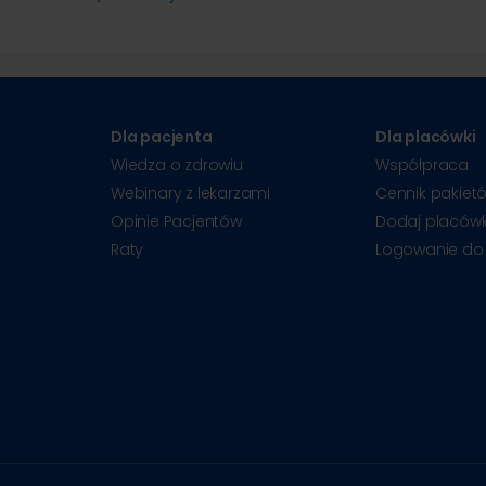
Dla pacjenta
Dla placówki
Wiedza o zdrowiu
Współpraca
Webinary z lekarzami
Cennik pakiet
Opinie Pacjentów
Dodaj placów
Raty
Logowanie do