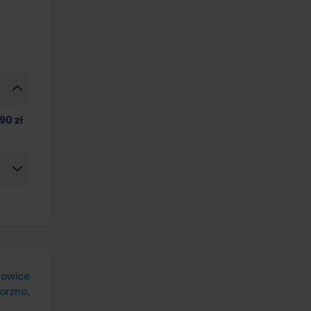
90 zł
nowice
orzno
,