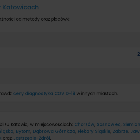
w Katowicach
eżności od metody oraz placówki:
2
prawdź
ceny diagnostyka COVID-19
w innych miastach.
obliżu Katowic, w miejscowościach:
Chorzów
,
Sosnowiec
,
Siemia
Śląska
,
Bytom
,
Dąbrowa Górnicza
,
Piekary Śląskie
,
Zabrze
,
Jaw
k
oraz
Jastrzębie-Zdrój
.