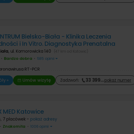
TRUM Bielsko-Biała - Klinika Leczenia
dności i In Vitro. Diagnostyka Prenatalna
iała
,
ul. Komorowicka 140
(47 km od Katowic)
Bardzo dobra
•
•
585 opinii
koronawirusa RT-PCR
33 399
…
ły »
Umów wizytę
Zadzwoń:
pokaż
numer
X MED Katowice
e
,
7 placówek -
pokaż adresy
Znakomita
•
•
1006 opinii