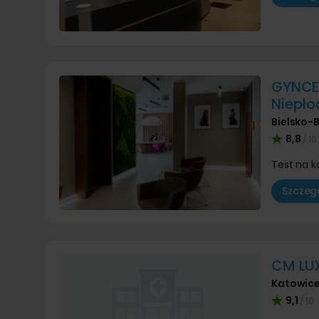
GYNCEN
Niepło
Bielsko-B
8,8
/ 10
Test na 
Szczegó
CM LU
Katowic
9,1
/ 10