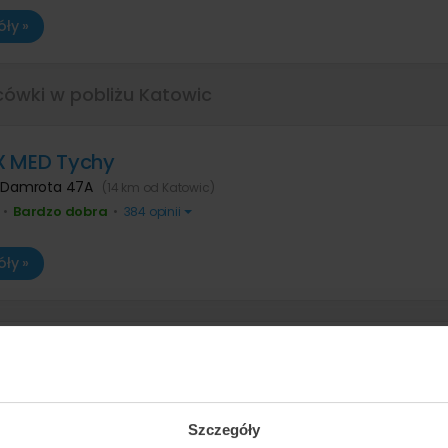
ły »
cówki w pobliżu Katowic
X MED Tychy
. Damrota 47A
(14 km od Katowic)
Bardzo dobra
•
•
384 opinii
ły »
 MED Bielsko-Biała
iała
,
ul. Broniewskiego 48
(50 km od Katowic)
Bardzo dobra
•
•
736 opinii
Szczegóły