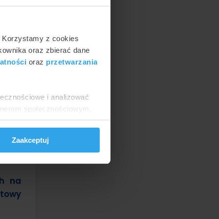
. Korzystamy z cookies
tkownika oraz zbierać dane
atności
oraz
przetwarzania
ołecznościowe i analizować
artnerom społecznościowym,
anymi od Ciebie lub
Zaakceptuj
ch na
ntowy