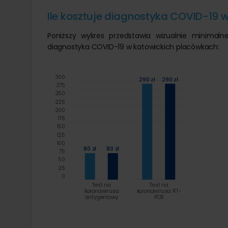
Ile kosztuje diagnostyka COVID-19 
Poniższy wykres przedstawia wizualnie minima
diagnostyka COVID-19 w katowickich placówkach:
300
290 zł
290 zł
275
250
225
200
175
150
125
100
80 zł
80 zł
75
50
25
0
Test na
Test na
koronawirusa
koronawirusa RT-
antygentowy
PCR