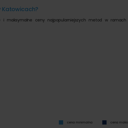
w Katowicach?
lne i maksymalne ceny najpopularniejszych metod w ramach 
cena minimalna
cena mak