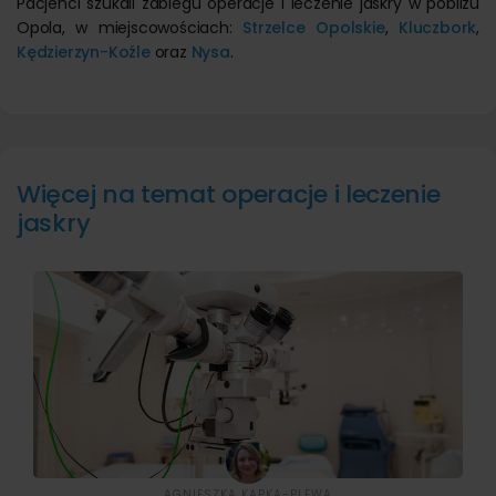
Pacjenci szukali zabiegu operacje i leczenie jaskry w pobliżu
Opola, w miejscowościach:
Strzelce Opolskie
,
Kluczbork
,
Kędzierzyn-Koźle
oraz
Nysa
.
Więcej na temat operacje i leczenie
jaskry
AGNIESZKA KAPKA-PLEWA