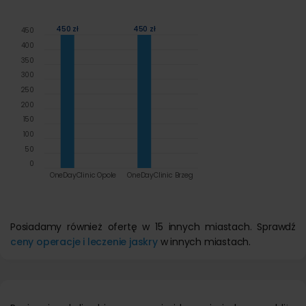
450 zł
450 zł
450
400
350
300
250
200
150
100
50
0
OneDayClinic Opole
OneDayClinic Brzeg
Posiadamy również ofertę w 15 innych miastach. Sprawdź
ceny operacje i leczenie jaskry
w innych miastach.