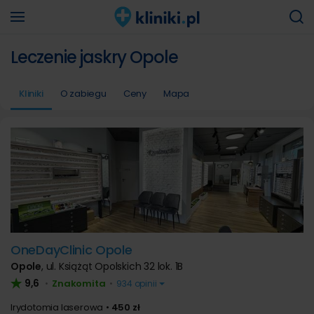
Leczenie jaskry Opole
Kliniki
O zabiegu
Ceny
Mapa
OneDayClinic Opole
Opole
,
ul. Książąt Opolskich 32 lok. 1B
9,6
Znakomita
•
•
934 opinii
Irydotomia laserowa
450 zł