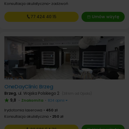
Konsultacja okulistyczna
zadzwoń
77 424
40 15
Umów wizytę
OneDayClinic Brzeg
Brzeg
,
ul. Wojska Polskiego 2
(38 km od Opola)
9,8
Znakomita
•
•
824 opinii
Irydotomia laserowa
450 zł
Konsultacja okulistyczna
250 zł