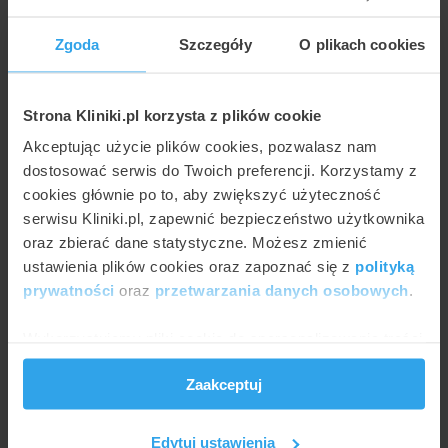
Zgoda
Szczegóły
O plikach cookies
Strona Kliniki.pl korzysta z plików cookie
Akceptując użycie plików cookies, pozwalasz nam
AGNIESZKA KAPKA-PLEWA
dostosować serwis do Twoich preferencji. Korzystamy z
Zalecenia po operacyjnym leczeniu jaskry
cookies głównie po to, aby zwiększyć użyteczność
serwisu Kliniki.pl, zapewnić bezpieczeństwo użytkownika
oraz zbierać dane statystyczne. Możesz zmienić
ustawienia plików cookies oraz zapoznać się z
polityką
prywatności
oraz
przetwarzania danych osobowych
.
Wykorzystujemy pliki cookie do spersonalizowania treści
i reklam, aby oferować funkcje społecznościowe i
Zaakceptuj
analizować ruch w naszej witrynie. Informacje o tym, jak
korzystasz z naszej witryny, udostępniamy partnerom
społecznościowym, reklamowym i analitycznym.
Edytuj ustawienia