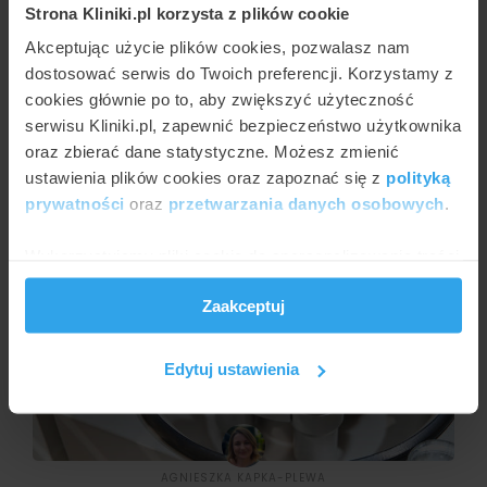
Strona Kliniki.pl korzysta z plików cookie
Akceptując użycie plików cookies, pozwalasz nam
dostosować serwis do Twoich preferencji. Korzystamy z
cookies głównie po to, aby zwiększyć użyteczność
serwisu Kliniki.pl, zapewnić bezpieczeństwo użytkownika
AGNIESZKA KAPKA-PLEWA
oraz zbierać dane statystyczne. Możesz zmienić
Osocze bogatopłytkowe i komórki macierzyste w
ustawienia plików cookies oraz zapoznać się z
polityką
medycynie estetycznej
prywatności
oraz
przetwarzania danych osobowych
.
Wykorzystujemy pliki cookie do spersonalizowania treści
i reklam, aby oferować funkcje społecznościowe i
Zaakceptuj
analizować ruch w naszej witrynie. Informacje o tym, jak
korzystasz z naszej witryny, udostępniamy partnerom
społecznościowym, reklamowym i analitycznym.
Edytuj ustawienia
Partnerzy mogą połączyć te informacje z innymi danymi
otrzymanymi od Ciebie lub uzyskanymi podczas
korzystania z ich usług.
AGNIESZKA KAPKA-PLEWA