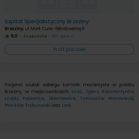
Szpital Specjalistyczny Brzeziny
Brzeziny
,
ul. Marii Curie-Skłodowskiej 6
9,0
Znakomita
•
•
1312 opinii
Profil placówki
Pacjenci szukali zabiegu komórki macierzyste w pobliżu
Brzeziny, w miejscowościach:
Łódź
,
Zgierz
,
Konstantynów
Łódzki
,
Pabianice
,
Skierniewice
,
Tomaszów Mazowiecki
,
Piotrków Trybunalski
oraz
Łask
.