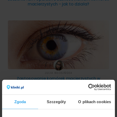
macierzystych - jak to działa?
JULIA WŁOSIŃSKA
Zastosowanie komórek macierzystych w
okulistyce
Zgoda
Szczegóły
O plikach cookies