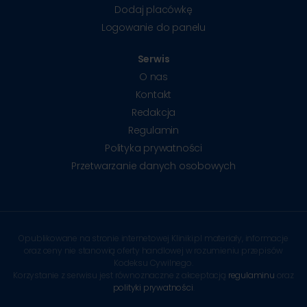
Dodaj placówkę
Logowanie do panelu
Serwis
O nas
Kontakt
Redakcja
Regulamin
Polityka prywatności
Przetwarzanie danych osobowych
Opublikowane na stronie internetowej Kliniki.pl materiały, informacje
oraz ceny nie stanowią oferty handlowej w rozumieniu przepisów
Kodeksu Cywilnego.
Korzystanie z serwisu jest równoznaczne z akceptacją
regulaminu
oraz
polityki prywatności
.