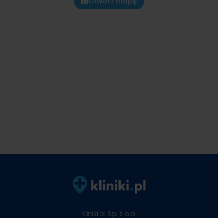
Otwórz mapę
Kliniki.pl Sp. z o.o.