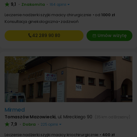
9,1
Znakomita
•
•
164 opinii
Leczenie nadżerki szyjki macicy chirurgicznie
od
1000 zł
Konsultacja ginekologiczna
zadzwoń
42 289
90 80
Umów wizytę
Mirmed
Tomaszów Mazowiecki
,
ul. Mireckiego 90
(35 km od Brzeziny)
7,9
Dobra
•
•
225 opinii
Leczenie nadżerki szyjki macicy kriochirurgicznie
400 zł