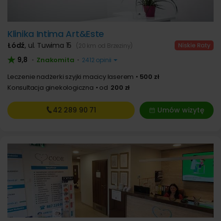
Klinika Intima Art&Este
Łódź
,
ul. Tuwima 15
(20 km od Brzeziny)
9,8
Znakomita
•
•
2412 opinii
Leczenie nadżerki szyjki macicy laserem
500 zł
Konsultacja ginekologiczna
od
200 zł
42 289
90 71
Umów wizytę