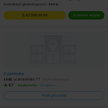
Konsultacja ginekologiczna
240 zł
42 289
95 66
Umów wizytę
Cashmire
Łódź
,
ul. Brzezińśka 77
(15 km od Brzeziny)
9,7
Znakomita
•
•
122 opinii
Profil placówki