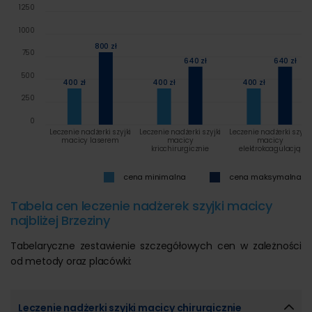
1250
1000
800 zł
750
640 zł
640 zł
500
400 zł
400 zł
400 zł
250
0
Leczenie nadżerki szyjki
Leczenie nadżerki szyjki
Leczenie nadżerki szyjki
macicy laserem
macicy
macicy
kriochirurgicznie
elektrokoagulacją
cena minimalna
cena maksymalna
Tabela cen leczenie nadżerek szyjki macicy
najbliżej Brzeziny
Tabelaryczne zestawienie szczegółowych cen w zależności
od metody oraz placówki:
Leczenie nadżerki szyjki macicy chirurgicznie