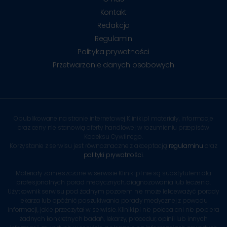
Kontakt
Redakcja
Regulamin
Polityka prywatności
Przetwarzanie danych osobowych
Opublikowane na stronie internetowej Kliniki.pl materiały, informacje
oraz ceny nie stanowią oferty handlowej w rozumieniu przepisów
Kodeksu Cywilnego.
Korzystanie z serwisu jest równoznaczne z akceptacją
regulaminu
oraz
polityki prywatności
.
Materiały zamieszczone w serwisie Kliniki.pl nie są substytutem dla
profesjonalnych porad medycznych, diagnozowania lub leczenia.
Użytkownik serwisu pod żadnym pozorem nie może lekceważyć porady
lekarza lub opóźnić poszukiwania porady medycznej z powodu
informacji, jakie przeczytał w serwisie. Kliniki.pl nie poleca ani nie popiera
żadnych konkretnych badań, lekarzy, procedur, opinii lub innych