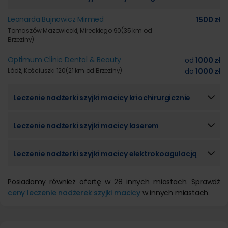
Leonarda Bujnowicz Mirmed
1500 zł
Tomaszów Mazowiecki, Mireckiego 90
(35 km od
Brzeziny)
Optimum Clinic Dental & Beauty
od
1000 zł
Łódź, Kościuszki 120
(21 km od Brzeziny)
do
1000 zł
Leczenie nadżerki szyjki macicy kriochirurgicznie
Leczenie nadżerki szyjki macicy laserem
Leczenie nadżerki szyjki macicy elektrokoagulacją
Posiadamy również ofertę w 28 innych miastach. Sprawdź
ceny leczenie nadżerek szyjki macicy
w innych miastach.