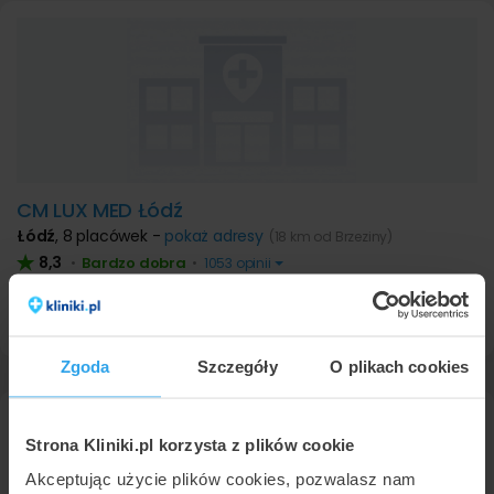
CM LUX MED Łódź
Łódź
,
8 placówek -
pokaż adresy
(18 km od Brzeziny)
8,3
Bardzo dobra
•
•
1053 opinii
Profil placówki
Zgoda
Szczegóły
O plikach cookies
Leczenie nadżerek szyjki macicy
Strona Kliniki.pl korzysta z plików cookie
najbliżej Brzeziny - cena
Akceptując użycie plików cookies, pozwalasz nam