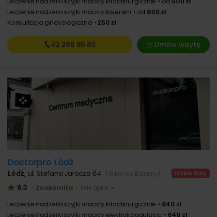
Leczenie nadżerki szyjki macicy kriochirurgicznie
od
500 zł
Leczenie nadżerki szyjki macicy laserem
od
800 zł
Konsultacja ginekologiczna
250 zł
42 289
95 80
Umów wizytę
Doctorpro Łódź
Łódź
,
ul. Stefana Jaracza 64
(19 km od Brzeziny)
9,3
Znakomita
•
•
1514 opinii
Leczenie nadżerki szyjki macicy kriochirurgicznie
640 zł
Leczenie nadżerki szyjki macicy elektrokoagulacją
640 zł