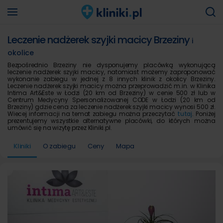
Leczenie nadżerek szyjki macicy Brzeziny
i
okolice
Bezpośrednio Brzeziny nie dysponujemy placówką wykonującą
leczenie nadżerek szyjki macicy, natomiast możemy zaproponować
wykonanie zabiegu w jednej z 8 innych klinik z okolicy Brzeziny.
Leczenie nadżerek szyjki macicy można przeprowadzić m.in. w Klinika
Intima Art&Este w Łodzi (20 km od Brzeziny) w cenie 500 zł lub w
Centrum Medycyny Spersonalizowanej CODE w Łodzi (20 km od
Brzeziny) gdzie cena za leczenie nadżerek szyjki macicy wynosi 500 zł.
Wiecej informacji na temat zabiegu można przeczytać
tutaj
. Poniżej
prezentujemy wszystkie alternatywne placówki, do których można
umówić się na wizytę przez Kliniki.pl.
Kliniki
O zabiegu
Ceny
Mapa