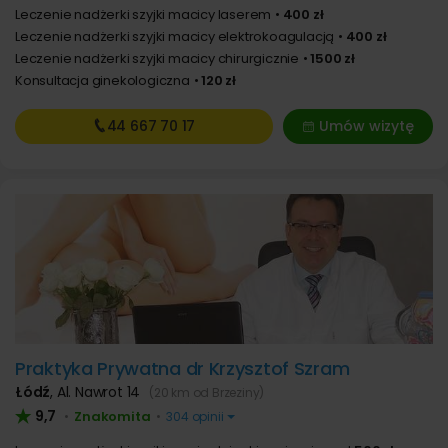
Leczenie nadżerki szyjki macicy laserem
400 zł
Leczenie nadżerki szyjki macicy elektrokoagulacją
400 zł
Leczenie nadżerki szyjki macicy chirurgicznie
1500 zł
Konsultacja ginekologiczna
120 zł
44 667
70 17
Umów wizytę
Praktyka Prywatna dr Krzysztof Szram
Łódź
,
Al. Nawrot 14
(20 km od Brzeziny)
9,7
Znakomita
•
•
304 opinii