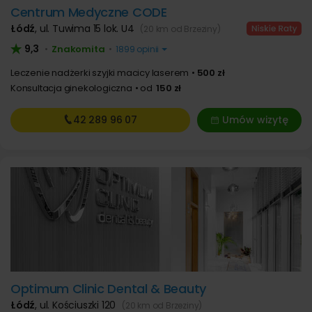
Centrum Medyczne CODE
Łódź
,
ul. Tuwima 15 lok. U4
(20 km od Brzeziny)
9,3
Znakomita
•
•
1899 opinii
Leczenie nadżerki szyjki macicy laserem
500 zł
Konsultacja ginekologiczna
od
150 zł
42 289
96 07
Umów wizytę
Optimum Clinic Dental & Beauty
Łódź
,
ul. Kościuszki 120
(20 km od Brzeziny)