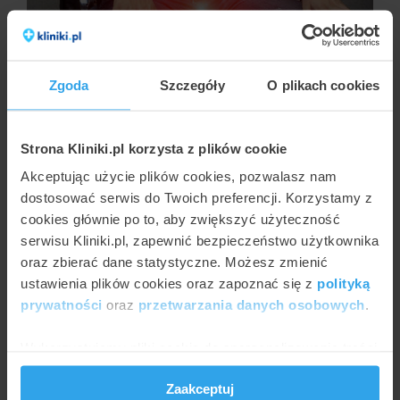
Zgoda
Szczegóły
O plikach cookies
JULIA WŁOSIŃSKA
Hydrocoele testis: co to jest wodniak jądra?
Strona Kliniki.pl korzysta z plików cookie
Akceptując użycie plików cookies, pozwalasz nam
dostosować serwis do Twoich preferencji. Korzystamy z
cookies głównie po to, aby zwiększyć użyteczność
serwisu Kliniki.pl, zapewnić bezpieczeństwo użytkownika
oraz zbierać dane statystyczne. Możesz zmienić
ustawienia plików cookies oraz zapoznać się z
polityką
prywatności
oraz
przetwarzania danych osobowych
.
Wykorzystujemy pliki cookie do spersonalizowania treści
JULIA WŁOSIŃSKA
i reklam, aby oferować funkcje społecznościowe i
Objawy wodniaka jądra
Zaakceptuj
analizować ruch w naszej witrynie. Informacje o tym, jak