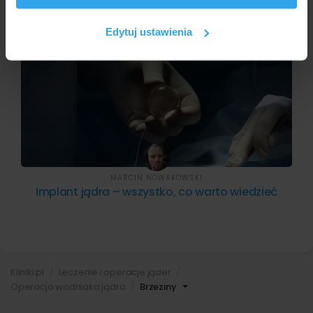
korzystasz z naszej witryny, udostępniamy partnerom
społecznościowym, reklamowym i analitycznym.
Edytuj ustawienia
Partnerzy mogą połączyć te informacje z innymi danymi
otrzymanymi od Ciebie lub uzyskanymi podczas
korzystania z ich usług.
MARCIN NOWAKOWSKI
Implant jądra – wszystko, co warto wiedzieć
Kliniki.pl
Leczenie i operacje jąder
Operacja wodniaka jądra
Brzeziny