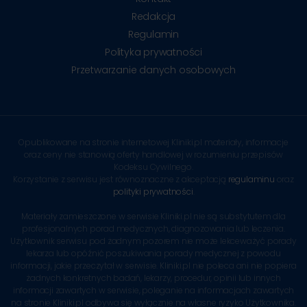
Redakcja
Regulamin
Polityka prywatności
Przetwarzanie danych osobowych
Opublikowane na stronie internetowej Kliniki.pl materiały, informacje
oraz ceny nie stanowią oferty handlowej w rozumieniu przepisów
Kodeksu Cywilnego.
Korzystanie z serwisu jest równoznaczne z akceptacją
regulaminu
oraz
polityki prywatności
.
Materiały zamieszczone w serwisie Kliniki.pl nie są substytutem dla
profesjonalnych porad medycznych, diagnozowania lub leczenia.
Użytkownik serwisu pod żadnym pozorem nie może lekceważyć porady
lekarza lub opóźnić poszukiwania porady medycznej z powodu
informacji, jakie przeczytał w serwisie. Kliniki.pl nie poleca ani nie popiera
żadnych konkretnych badań, lekarzy, procedur, opinii lub innych
informacji zawartych w serwisie, poleganie na informacjach zawartych
na stronie Kliniki.pl odbywa się wyłącznie na własne ryzyko Użytkownika.