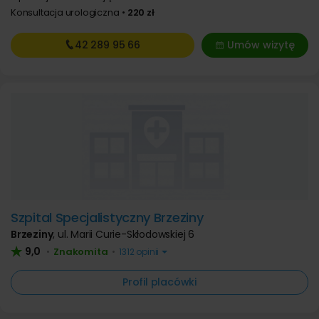
Konsultacja urologiczna
220 zł
42 289
95 66
Umów wizytę
Szpital Specjalistyczny Brzeziny
Brzeziny
,
ul. Marii Curie-Skłodowskiej 6
9,0
Znakomita
•
•
1312 opinii
Profil placówki