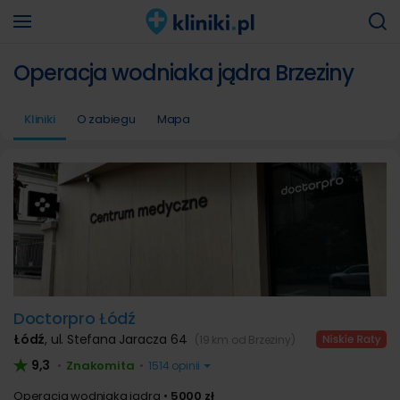
Operacja wodniaka jądra Brzeziny
Kliniki
O zabiegu
Mapa
Doctorpro Łódź
Łódź
,
ul. Stefana Jaracza 64
(19 km od Brzeziny)
9,3
Znakomita
•
•
1514 opinii
Operacja wodniaka jądra
5000 zł