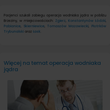
Pacjenci szukali zabiegu operacja wodniaka jądra w pobliżu
Brzeziny, w miejscowościach:
Zgierz
,
Konstantynów Łódzki
,
Pabianice
,
Skierniewice
,
Tomaszów Mazowiecki
,
Piotrków
Trybunalski
oraz
Łask
.
Więcej na temat operacja wodniaka
jądra