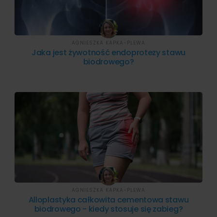
AGNIESZKA KAPKA-PLEWA
Jaka jest żywotność endoprotezy stawu
biodrowego?
AGNIESZKA KAPKA-PLEWA
Alloplastyka całkowita cementowa stawu
biodrowego - kiedy stosuje się zabieg?