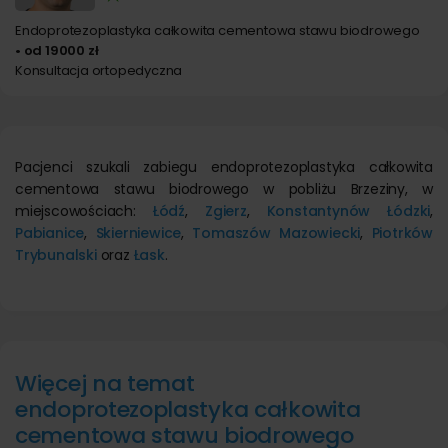
Endoprotezoplastyka całkowita cementowa stawu biodrowego
• od 19000 zł
Konsultacja ortopedyczna
Pacjenci szukali zabiegu endoprotezoplastyka całkowita
cementowa stawu biodrowego w pobliżu Brzeziny, w
miejscowościach:
Łódź
,
Zgierz
,
Konstantynów Łódzki
,
Pabianice
,
Skierniewice
,
Tomaszów Mazowiecki
,
Piotrków
Trybunalski
oraz
Łask
.
Więcej na temat
endoprotezoplastyka całkowita
cementowa stawu biodrowego