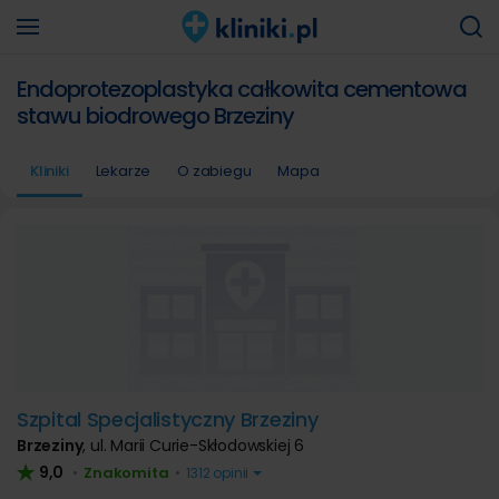
Endoprotezoplastyka całkowita cementowa
stawu biodrowego Brzeziny
Kliniki
Lekarze
O zabiegu
Mapa
Szpital Specjalistyczny Brzeziny
Brzeziny
,
ul. Marii Curie-Skłodowskiej 6
9,0
Znakomita
•
•
1312 opinii