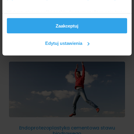
Wykorzystujemy pliki cookie do spersonalizowania treści
i reklam, aby oferować funkcje społecznościowe i
Zaakceptuj
analizować ruch w naszej witrynie. Informacje o tym, jak
AGNIESZKA KAPKA-PLEWA
korzystasz z naszej witryny, udostępniamy partnerom
Alloplastyka biodra: co warto wiedzieć?
społecznościowym, reklamowym i analitycznym.
Edytuj ustawienia
Partnerzy mogą połączyć te informacje z innymi danymi
otrzymanymi od Ciebie lub uzyskanymi podczas
korzystania z ich usług.
Endoprotezoplastyka cementowa stawu
biodrowego