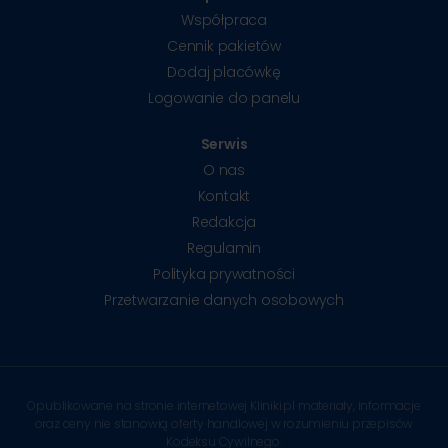
Współpraca
Cennik pakietów
Dodaj placówkę
Logowanie do panelu
Serwis
O nas
Kontakt
Redakcja
Regulamin
Polityka prywatności
Przetwarzanie danych osobowych
Opublikowane na stronie internetowej Kliniki.pl materiały, informacje
oraz ceny nie stanowią oferty handlowej w rozumieniu przepisów
Kodeksu Cywilnego.