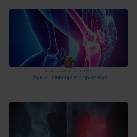
AGNIESZKA KAPKA-PLEWA
Czy NFZ refunduje endoprotezy?