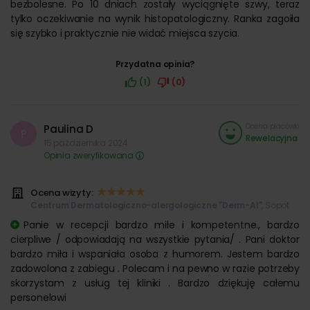
bezbolesne. Po 10 dniach zostały wyciągnięte szwy, teraz
tylko oczekiwanie na wynik histopatologiczny. Ranka zagoiła
się szybko i praktycznie nie widać miejsca szycia.
Przydatna opinia?
(1)
(0)
Ocena placówki
Paulina D
P
Rewelacyjna
15 października 2024
Opinia zweryfikowana
Ocena wizyty:
Centrum Dermatologiczno-alergologiczne "Derm-Al"
, Sopot
Panie w recepcji bardzo miłe i kompetentne., bardzo
cierpliwe / odpowiadają na wszystkie pytania/ . Pani doktor
bardzo miła i wspaniała osoba z humorem. Jestem bardzo
zadowolona z zabiegu . Polecam i na pewno w razie potrzeby
skorzystam z usług tej kliniki . Bardzo dziękuję całemu
personelowi