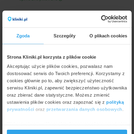
Ocena wizyty:
Centrum Dermatologiczno-alergologiczne "Derm-Al"
, Sopot
Jestem absolutnie zachwycona wizytami u Pani podolog
Joanny Zdanowskiej.Pelen profesjonalizm.Sterylne
Zgoda
Szczegóły
O plikach cookies
warunki,miła atmosfera.Szcxerze polecam
Strona Kliniki.pl korzysta z plików cookie
Ocena specjalisty:
Akceptując użycie plików cookies, pozwalasz nam
dostosować serwis do Twoich preferencji. Korzystamy z
Odpowiedź placówki na opinię:
cookies głównie po to, aby zwiększyć użyteczność
serwisu Kliniki.pl, zapewnić bezpieczeństwo użytkownika
Bardzo dziękujemy! Serdecznie
pozdrawiamy!
oraz zbierać dane statystyczne. Możesz zmienić
ustawienia plików cookies oraz zapoznać się z
polityką
Centrum Dermatologiczno-
prywatności
oraz
przetwarzania danych osobowych
.
alergologiczne "Derm-Al"
Wykorzystujemy pliki cookie do spersonalizowania treści
Przydatna opinia?
i reklam, aby oferować funkcje społecznościowe i