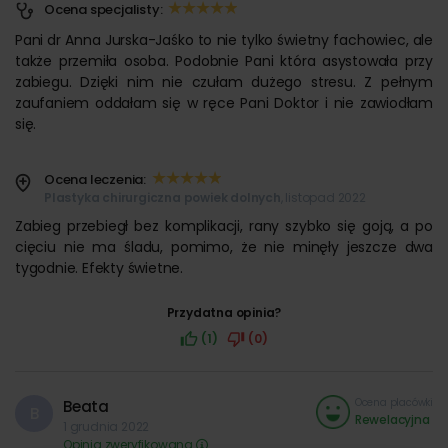
Ocena specjalisty:
Pani dr Anna Jurska-Jaśko to nie tylko świetny fachowiec, ale
także przemiła osoba. Podobnie Pani która asystowała przy
zabiegu. Dzięki nim nie czułam dużego stresu. Z pełnym
zaufaniem oddałam się w ręce Pani Doktor i nie zawiodłam
się.
Ocena leczenia:
Plastyka chirurgiczna powiek dolnych
, listopad 2022
Zabieg przebiegł bez komplikacji, rany szybko się goją, a po
cięciu nie ma śladu, pomimo, że nie minęły jeszcze dwa
tygodnie. Efekty świetne.
Przydatna opinia?
(1)
(0)
Ocena placówki
Beata
B
Rewelacyjna
1 grudnia 2022
Opinia zweryfikowana