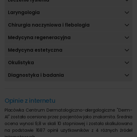
technologię fal radiowych (RF) stosowanym w
niechirurgicznym liftingu twarzy, szyi lub dekoltu (tzw.
Laryngologia
thermolifting).
spirometrem
– stosowanym do oceny wydolności
Chirurgia naczyniowa i flebologia
układu oddechowego.
urządzeniem do krioterapii
– urządzeniem do
Medycyna regeneracyjna
usuwania brodawek metodą wymrażania.
systemem lamp do naświetlań UVB –
lampy
Medycyna estetyczna
stosowane do fototerapii, leczenia m.in. łuszczycy.
urządzeniem do mikrodermabrazji korundowej
Okulistyka
(medycznej)
– stosowanym do mechanicznego,
Diagnostyka i badania
kontrolowanego złuszczania naskórka.
aparatem wytwarzającym fale ultradźwiękowe
–
umożliwiającym przeprowadzenie zabiegu peelingu
kawitacyjnego oraz sonoforezy (wtłoczenie witamin i
Opinie z internetu
innych składników aktywnych w głąb skóry).
urządzeniem podologicznym i narzędziami firmy
Placówka
Centrum Dermatologiczno-alergologiczne "Derm-
Gerlach
– lidera w produkcji profesjonalnego sprzętu
Al"
została oceniona przez pacjentów jako znakomita. Średnia
dla specjalistów w zakresie leczenia i pielęgnacji stóp,
ocena wynosi 9,8 w skali 10 stopniowej i została skalkulowana
wykorzystywany m.in. do usuwania odcisków, modzeli,
na podstawie 1687 opinii użytkowników z 4 różnych źródeł
leczenia wrastających paznokci