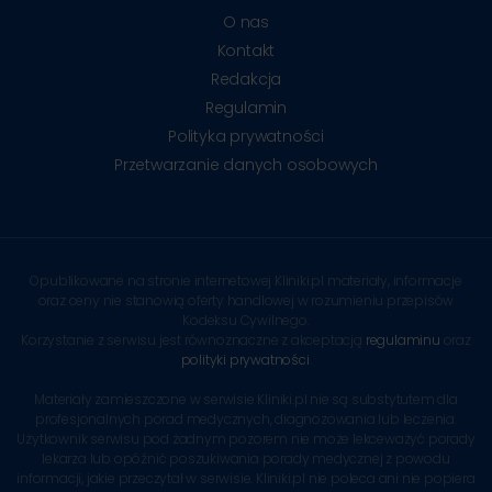
O nas
Kontakt
Redakcja
Regulamin
Polityka prywatności
Przetwarzanie danych osobowych
Opublikowane na stronie internetowej Kliniki.pl materiały, informacje
oraz ceny nie stanowią oferty handlowej w rozumieniu przepisów
Kodeksu Cywilnego.
Korzystanie z serwisu jest równoznaczne z akceptacją
regulaminu
oraz
polityki prywatności
.
Materiały zamieszczone w serwisie Kliniki.pl nie są substytutem dla
profesjonalnych porad medycznych, diagnozowania lub leczenia.
Użytkownik serwisu pod żadnym pozorem nie może lekceważyć porady
lekarza lub opóźnić poszukiwania porady medycznej z powodu
informacji, jakie przeczytał w serwisie. Kliniki.pl nie poleca ani nie popiera