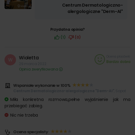
Centrum Dermatologiczno-
alergologiczne "Derm-Al"
Przydatna opinia?
(1)
(0)
Ocena placówki
Wioletta
W
Bardzo dobra
29 marca 2022
Opinia zweryfikowana
Wspaniałe wykonanie w 100%
Centrum Dermatologiczno-alergologiczne "Derm-Al"
, Sopot
Miła konkretna rozmowa,pełne wyjaśnienie jak ma
przebiegać zabieg.
Nic nie trzeba
Ocena specjalisty: