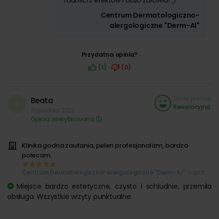
radości z efektów i dużo zdrowia! :)
Centrum Dermatologiczno-
alergologiczne "Derm-Al"
Przydatna opinia?
(1)
(0)
Ocena placówki
Beata
B
Rewelacyjna
11 grudnia 2022
Opinia zweryfikowana
Klinika godna zaufania, pełen profesjonalizm, bardzo
polecam.
Centrum Dermatologiczno-alergologiczne "Derm-Al"
, Sopot
Miejsce bardzo estetyczne, czysto i schludnie, przemiła
obsługa. Wszystkie wizyty punktualne.