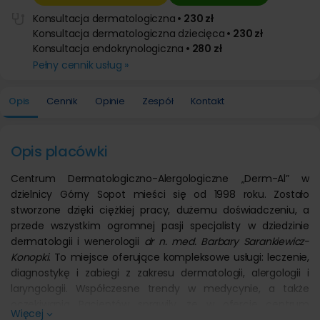
Konsultacja dermatologiczna
• 230 zł
Konsultacja dermatologiczna dziecięca
• 230 zł
Konsultacja endokrynologiczna
• 280 zł
Pełny cennik usług »
Opis
Cennik
Opinie
Zespół
Kontakt
Opis placówki
Centrum Dermatologiczno-Alergologiczne „Derm-Al” w
dzielnicy Górny Sopot mieści się od 1998 roku. Zostało
stworzone dzięki ciężkiej pracy, dużemu doświadczeniu, a
przede wszystkim ogromnej pasji specjalisty w dziedzinie
dermatologii i wenerologii
dr n. med. Barbary Sarankiewicz-
Konopki
. To miejsce oferujące kompleksowe usługi: leczenie,
diagnostykę i zabiegi z zakresu dermatologii, alergologii i
laryngologii. Współczesne trendy w medycynie, a także
oczekiwania Pacjentów sprawiły, że w ofercie centrum
Więcej