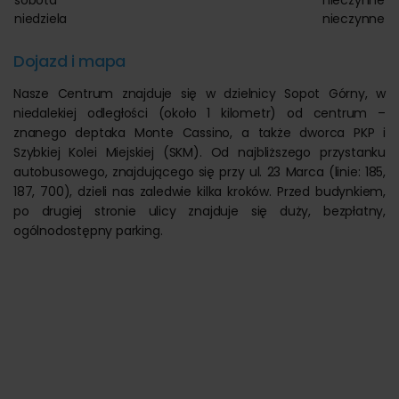
med. Alicja Dzieża
, pracownik Przychodni Lekarskiej w
niedziela
nieczynne
Starogardzie Gdańskim oraz Poradni Alergologicznej
Uniwersyteckiego Centrum Klinicznego.
Dojazd i mapa
Pacjenci ze schorzeniami laryngologicznymi mogą
skorzystać z usług specjalisty otolaryngologa
lek. med.
Nasze Centrum znajduje się w dzielnicy Sopot Górny, w
Krzysztofa Kicińskiego,
który swoje doświadczenie zawodowe
niedalekiej odległości (około 1 kilometr) od centrum –
zdobył w Klinice Otolaryngologii UCK, oraz poradni
znanego deptaka Monte Cassino, a także dworca PKP i
Otolaryngologicznej Uniwersyteckiego Centrum Klinicznego.
Szybkiej Kolei Miejskiej (SKM). Od najbliższego przystanku
Posiada także wiedzę, umiejętności i doświadczenie w
autobusowego, znajdującego się przy ul. 23 Marca (linie: 185,
zakresie radiochirurgii laryngologicznej.
187, 700), dzieli nas zaledwie kilka kroków. Przed budynkiem,
po drugiej stronie ulicy znajduje się duży, bezpłatny,
Zabiegi dermatochirurgiczne wykonują: specjalistka chirurgii
ogólnodostępny parking.
ogólnej
lek. med. Elżbieta Bednarczyk
, przeprowadzająca
zabiegi skleroterapii – leczenia żylaków i pajączków żylnych,
oraz specjalista chirurgii ogólnej
lek. med. Krzysztof Orłowski
,
starszy asystent Oddziału Chirurgii Ogólnej Szpitala
Miejskiego w Gdyni.