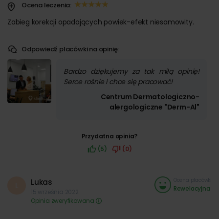
Ocena leczenia:
Zabieg korekcji opadających powiek-efekt niesamowity.
Odpowiedź placówki na opinię:
Bardzo dziękujemy za tak miłą opinię!
Serce rośnie i chce się pracować!
Centrum Dermatologiczno-
alergologiczne "Derm-Al"
Przydatna opinia?
(5)
(0)
Ocena placówki
Lukas
L
Rewelacyjna
15 września 2022
Opinia zweryfikowana