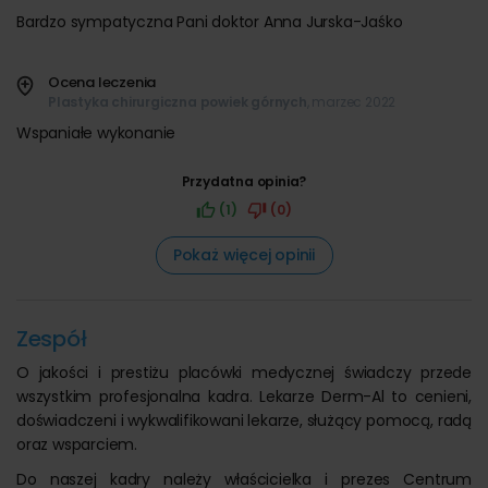
Bardzo sympatyczna Pani doktor Anna Jurska-Jaśko
Ocena leczenia
Plastyka chirurgiczna powiek górnych
, marzec 2022
Wspaniałe wykonanie
Przydatna opinia?
(1)
(0)
Pokaż więcej opinii
Zespół
O jakości i prestiżu placówki medycznej świadczy przede
wszystkim profesjonalna kadra. Lekarze Derm-Al to cenieni,
doświadczeni i wykwalifikowani lekarze, służący pomocą, radą
oraz wsparciem.
Do naszej kadry należy właścicielka i prezes Centrum