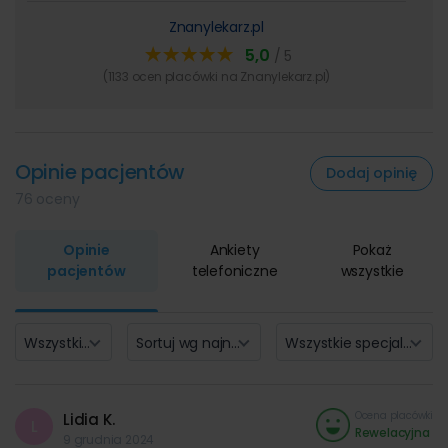
Znanylekarz.pl
5,0
/ 5
(1133 ocen placówki na Znanylekarz.pl)
Opinie pacjentów
Dodaj opinię
76 oceny
Opinie
Ankiety
Pokaż
pacjentów
telefoniczne
wszystkie
Wszystkie oceny (15)
Sortuj wg najnowszych
Wszystkie specjalizacje
Ocena placówki
Lidia K.
L
Rewelacyjna
9 grudnia 2024