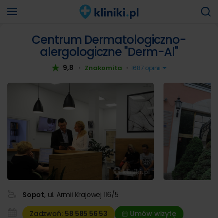
Centrum Dermatologiczno-
alergologiczne "Derm-Al"
9,8
Znakomita
•
•
1687 opinii
Sopot
, ul. Armii Krajowej 116/5
Zadzwoń:
58 585
56 53
Umów wizytę