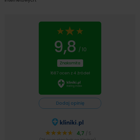
internetowych.
Udogodnienia dla pacjentów
Dbając o dobro i zadowolenie naszych Pacjentów, oferujemy
im, między innymi:
9,8
komfortowe wnętrza –
klimatyzowana przestrzeń
/ 10
naszego centrum jest urządzona tak, aby każdy
przebywający w niej Pacjent czuł się swobodnie i
Znakomita
bezpiecznie. Oczekując na wizytę, można skorzystać z
WF i dostępnej prasy. Na dzieci czeka kącik zabaw.
1687 ocen z 4 źródeł
indywidualne podejście –
zwracając szczególną
uwagę na indywidualne potrzeby i uwarunkowania
zdrowotne naszych Pacjentów, każdemu z nich
poświęcamy tyle uwagi i czasu, ile jest niezbędne do
Dodaj opinię
uzyskania celu prowadzonego leczenia
kompleksowość –
wzajemna współpraca specjalistów
z kilku dziedzin medycyny pozwala nam na
zapewnienie leczonym kompleksowej i dokładnej
diagnostyki oraz prawidłowego przebiegu terapii
4,7
/ 5
doświadczenie
– wieloletnie doświadczenie naszej
(76 ocen placówki na Kliniki.pl)