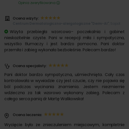
Opinia zweryfikowana
Ocena wizyty:
Centrum Dermatologiczno-alergologiczne "Derm-Al"
, Sopot
Wizyta przebiegła wzorcowo- poczekalnia i gabinet
nieskazitelnie czyste. Pani w recepcji miła i sympatyczna,
wszystko tłumaczy i jest bardzo pomocna. Pani doktor
przemiła i zabieg wykonała bezboleśnie. Polecam bardzo!
Ocena specjalisty:
Pani doktor bardzo sympatyczna, uśmiechnięta. Cały czas
kontrolowała w wywiadzie czy jest czucie, czy nie pojawia się
ból podczas wycinania znamienia. Jestem niezmiernie
wdzieczna za tak wzorowo wykonany zabieg. Polecam z
całego serca panią dr Martę Walikowska!
Ocena leczenia:
Wycięcie było ze znieczuleniem miejscowym, kompletnie