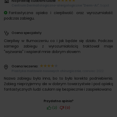
Na prawdę cudowni ludzie
Centrum Dermatologiczno-alergologiczne "Derm-Al"
, Sopot
Fantastyczna opieka i cierpliwość oraz wyrozumiałość
podczas zabiegu.
Ocena specjalisty
Cierpliwy w tłumaczeniu co i jak będzie się działo. Podczas
samego zabiegu z wyrozumiałością traktował moje
"wyzwania" i wspierał mnie dobrym słowem
Ocena leczenia:
Plastyka małżowin nosowych chirurgicznie
, czerwiec 2022
Nazwa zabiegu była inna, bo to była korekta podniebienia.
Zabieg nieprzyjemny ale w dobrym towarzystwie i pod opieką
fantastycznych ludzi czułam się bezpiecznie i zaopiekowana
Przydatna opinia?
(2)
(0)