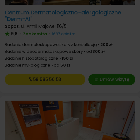
Centrum Dermatologiczno-alergologiczne
"Derm-Al"
Sopot
,
ul. Armii Krajowej 116/5
9,8
Znakomita
•
•
1687 opinii
Badanie dermatoskopowe skóry z konsultacją
200 zł
Badanie wideodermatoskopowe skóry
od
300 zł
Badanie histopatologiczne
150 zł
Badanie mykologiczne
od
50 zł
58 585
56 53
Umów wizytę