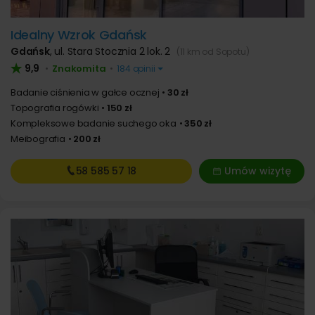
Idealny Wzrok Gdańsk
Gdańsk
,
ul. Stara Stocznia 2 lok. 2
(11 km od Sopotu)
9,9
Znakomita
•
•
184 opinii
Badanie ciśnienia w gałce ocznej
30 zł
Topografia rogówki
150 zł
Kompleksowe badanie suchego oka
350 zł
Meibografia
200 zł
58 585
57 18
Umów wizytę