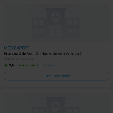
MED EXPERT
Pruszcz Gdański
,
Al. księdza Józefa Waląga 2
(20 km od Sopotu)
9,6
Znakomita
•
•
342 opinii
Profil placówki