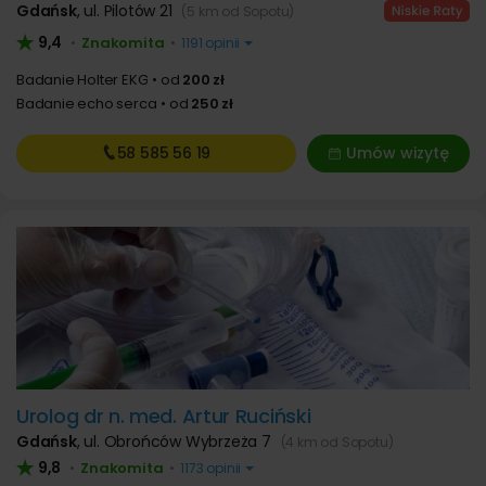
Gdańsk
,
ul. Pilotów 21
(5 km od Sopotu)
9,4
Znakomita
•
•
1191 opinii
Badanie Holter EKG
od
200 zł
Badanie echo serca
od
250 zł
58 585
56 19
Umów wizytę
Urolog dr n. med. Artur Ruciński
Gdańsk
,
ul. Obrońców Wybrzeża 7
(4 km od Sopotu)
9,8
Znakomita
•
•
1173 opinii