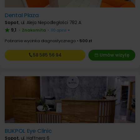
Dental Plaza
Sopot
,
ul. Aleja Niepodległości 782 A
9,1
Znakomita
•
•
110 opinii
Pobranie wycinka diagnostycznego
500 zł
58 585
56 94
Umów wizytę
BLIKPOL Eye Clinic
Sopot
,
ul. Haffnera 6