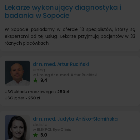
Lekarze wykonujący diagnostyka i
badania w Sopocie
W Sopocie posiadamy w ofercie 13 specjalistów, którzy są
ekspertami od tej usługi. Lekarze przyjmują pacjentów w 33
różnych placówkach.
dr n. med. Artur Ruciński
urolog
w
Urolog dr n. med. Artur Ruciński
9,4
USG układu moczowego
• 250 zł
USG jąder
• 250 zł
dr n. med. Judyta Aniśko-Słomińska
okulista
w
BLIKPOL Eye Clinic
8,0