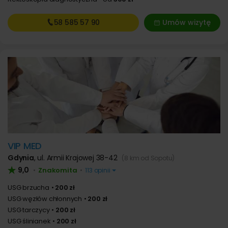
58 585
57 90
Umów wizytę
VIP MED
Gdynia
,
ul. Armii Krajowej 38-42
(8 km od Sopotu)
9,0
Znakomita
•
•
113 opinii
USG brzucha
200 zł
USG węzłów chłonnych
200 zł
USG tarczycy
200 zł
USG ślinianek
200 zł