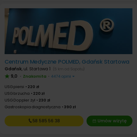
Centrum Medyczne POLMED, Gdańsk Startowa
Gdańsk
,
ul. Startowa 1
(5 km od Sopotu)
9,0
Znakomita
•
•
4474 opinii
USG piersi
220 zł
USG brzucha
220 zł
USG Doppler żył
230 zł
Gastroskopia diagnostyczna
390 zł
58 585
56 38
Umów wizytę