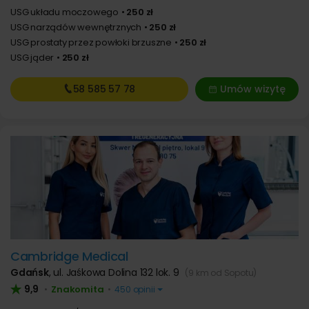
USG układu moczowego
250 zł
USG narządów wewnętrznych
250 zł
USG prostaty przez powłoki brzuszne
250 zł
USG jąder
250 zł
58 585
57 78
Umów wizytę
Cambridge Medical
Gdańsk
,
ul. Jaśkowa Dolina 132 lok. 9
(9 km od Sopotu)
9,9
Znakomita
•
•
450 opinii