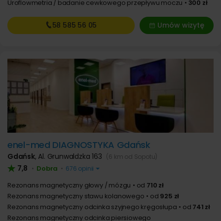
Uroflowmetria / badanie cewkowego przepływu moczu
300 zł
58 585
56 05
Umów wizytę
enel-med DIAGNOSTYKA Gdańsk
Gdańsk
,
Al. Grunwaldzka 163
(6 km od Sopotu)
7,8
Dobra
•
•
676 opinii
Rezonans magnetyczny głowy / mózgu
od
710 zł
Rezonans magnetyczny stawu kolanowego
od
925 zł
Rezonans magnetyczny odcinka szyjnego kręgosłupa
od
741 zł
Rezonans magnetyczny odcinka piersiowego