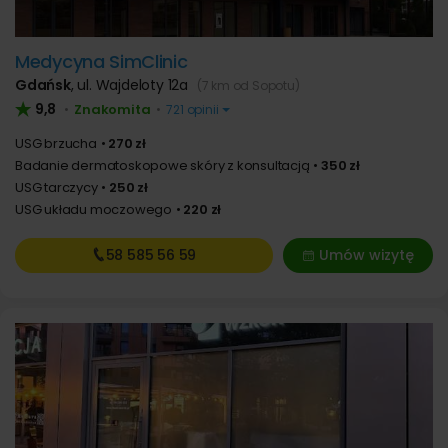
Medycyna SimClinic
Gdańsk
,
ul. Wajdeloty 12a
(7 km od Sopotu)
9,8
Znakomita
•
•
721 opinii
USG brzucha
270 zł
Badanie dermatoskopowe skóry z konsultacją
350 zł
USG tarczycy
250 zł
USG układu moczowego
220 zł
58 585
56 59
Umów wizytę