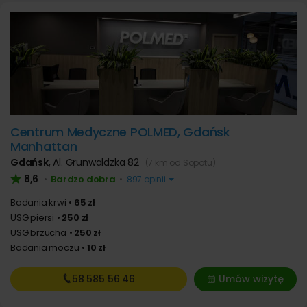
Centrum Medyczne POLMED, Gdańsk
Manhattan
Gdańsk
,
Al. Grunwaldzka 82
(7 km od Sopotu)
8,6
Bardzo dobra
•
•
897 opinii
Badania krwi
65 zł
USG piersi
250 zł
USG brzucha
250 zł
Badania moczu
10 zł
58 585
56 46
Umów wizytę