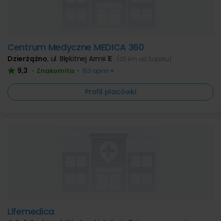
Centrum Medyczne MEDICA 360
Dzierżążno
,
ul. Błękitnej Armii 1E
(25 km od Sopotu)
9,3
Znakomita
•
•
153 opinii
Profil placówki
Lifemedica