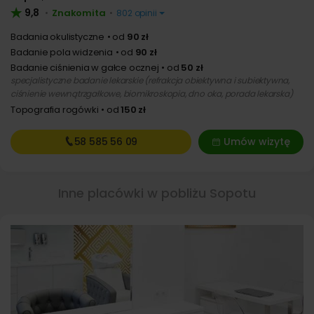
9,8
Znakomita
•
•
802 opinii
Badania okulistyczne
od
90 zł
Badanie pola widzenia
od
90 zł
Badanie ciśnienia w gałce ocznej
od
50 zł
specjalistyczne badanie lekarskie (refrakcja obiektywna i subiektywna,
ciśnienie wewnątrzgałkowe, biomikroskopia, dno oka, porada lekarska)
Topografia rogówki
od
150 zł
58 585
56 09
Umów wizytę
Inne placówki w pobliżu Sopotu