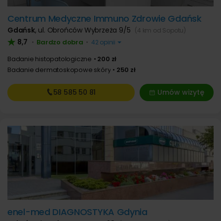
Centrum Medyczne Immuno Zdrowie Gdańsk
Gdańsk
,
ul. Obrońców Wybrzeża 9/5
(4 km od Sopotu)
8,7
Bardzo dobra
•
•
42 opinii
Badanie histopatologiczne
200 zł
Badanie dermatoskopowe skóry
250 zł
58 585
50 81
Umów wizytę
enel-med DIAGNOSTYKA Gdynia