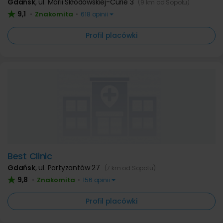
Gdańsk
,
ul. Marii Skłodowskiej-Curie 3
(9 km od Sopotu)
9,1
Znakomita
•
•
618 opinii
Profil placówki
Best Clinic
Gdańsk
,
ul. Partyzantów 27
(7 km od Sopotu)
9,8
Znakomita
•
•
156 opinii
Profil placówki