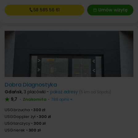
58 585
56 61
Umów wizytę
Dobra Diagnostyka
Gdańsk
,
3 placówki -
pokaż adresy
(5 km od Sopotu)
9,7
Znakomita
•
•
788 opinii
USG brzucha
300 zł
USG Doppler żył
300 zł
USG tarczycy
300 zł
USG nerek
300 zł