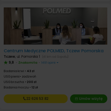
Centrum Medyczne POLMED, Tczew Pomorska
Tczew
,
ul. Pomorska 1
(41 km od Sopotu)
9,8
Znakomita
•
•
1491 opinii
Badania krwi
43 zł
USG piersi
zadzwoń
USG brzucha
200 zł
Badania moczu
12 zł
22 626
53 82
Umów wizytę