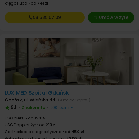
kręgosłupa
od
741 zł
58 585
57 09
Umów wizytę
LUX MED Szpital Gdańsk
Gdańsk
,
ul. Wileńska 44
(9 km od Sopotu)
9,1
Znakomita
•
•
2001 opinii
USG piersi
od
190 zł
USG Doppler żył
od
210 zł
Gastroskopia diagnostyczna
od
450 zł
Rektoskopia diagnostyczna
od
300 zł