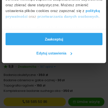
oraz zbierać dane statystyczne. Możesz zmienić
ustawienia plików cookies oraz zapoznać się z
polityką
prywatności
oraz
przetwarzania danych osobowych
.
Wykorzystujemy pliki cookie do spersonalizowania treści
i reklam, aby oferować funkcje społecznościowe i
Zaakceptuj
analizować ruch w naszej witrynie. Informacje o tym, jak
korzystasz z naszej witryny, udostępniamy partnerom
społecznościowym, reklamowym i analitycznym.
Edytuj ustawienia
Idealny Wzrok Gdynia
Partnerzy mogą połączyć te informacje z innymi danymi
Gdynia
,
ul. Stefana Batorego 7
(8 km od Sopotu)
otrzymanymi od Ciebie lub uzyskanymi podczas
9,8
Znakomita
•
•
187 opinii
korzystania z ich usług.
Badania okulistyczne
350 zł
Badanie ciśnienia w gałce ocznej
30 zł
Topografia rogówki
150 zł
Kompleksowe badanie suchego oka
350 zł
58 585
50 86
Umów wizytę