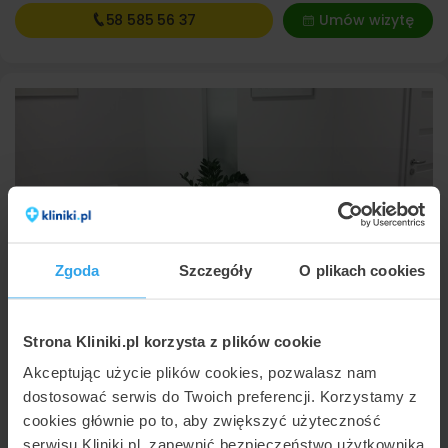
58 585
56 37
Umów wizytę
Ultraderm
Zgoda
Szczegóły
O plikach cookies
Kowale
,
ul. Andromedy 3
(14 km od Sopotu)
8,4
Bardzo dobra
•
•
628 opinii
Strona Kliniki.pl korzysta z plików cookie
Rektoskopia diagnostyczna
300 zł
Badanie histopatologiczne
100 zł
Akceptując użycie plików cookies, pozwalasz nam
USG Doppler żył / tętnic kończyn dolnych z konsultacją
300 zł
dostosować serwis do Twoich preferencji. Korzystamy z
cookies głównie po to, aby zwiększyć użyteczność
58 585
57 51
Umów wizytę
serwisu Kliniki.pl, zapewnić bezpieczeństwo użytkownika