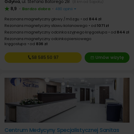
Gdynia
,
ul. Stefana Batorego 28
(8 km od Sopotu)
8,9
Bardzo dobra
•
•
480 opinii
Rezonans magnetyczny głowy / mózgu
od
844 zł
Rezonans magnetyczny stawu kolanowego
od
1071 zł
Rezonans magnetyczny odcinka szyjnego kręgosłupa
od
844 zł
Rezonans magnetyczny odcinka piersiowego
kręgosłupa
od
836 zł
58 585
50 97
Umów wizytę
Centrum Medycyny Specjalistycznej Sanitas