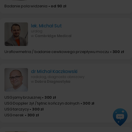
Badanie pola widzenia
• od 90 zł
lek. Michał Sut
urolog
w
Cambridge Medical
Uroflowmetria / badanie cewkowego przepływu moczu
• 300 zł
dr Michał Kaczkowski
radiolog, diagnosta obrazowy
w
Dobra Diagnostyka
USG jamy brzusznej
• 300 zł
USG Doppler żył / tętnic kończyn dolnych
• 300 zł
USG tarczycy
• 300 zł
USG nerek
• 300 zł