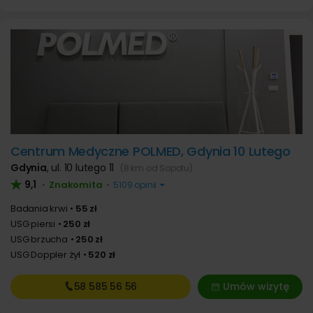
Centrum Medyczne POLMED, Gdynia 10 Lutego
Gdynia
,
ul. 10 lutego 11
(8 km od Sopotu)
9,1
Znakomita
•
•
5109 opinii
Badania krwi
55 zł
USG piersi
250 zł
USG brzucha
250 zł
USG Doppler żył
520 zł
58 585
56 56
Umów wizytę