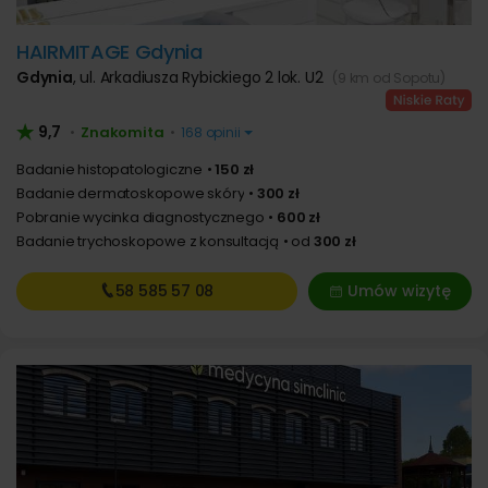
HAIRMITAGE Gdynia
Gdynia
,
ul. Arkadiusza Rybickiego 2 lok. U2
(9 km od Sopotu)
9,7
Znakomita
•
•
168 opinii
Badanie histopatologiczne
150 zł
Badanie dermatoskopowe skóry
300 zł
Pobranie wycinka diagnostycznego
600 zł
Badanie trychoskopowe z konsultacją
od
300 zł
58 585
57 08
Umów wizytę