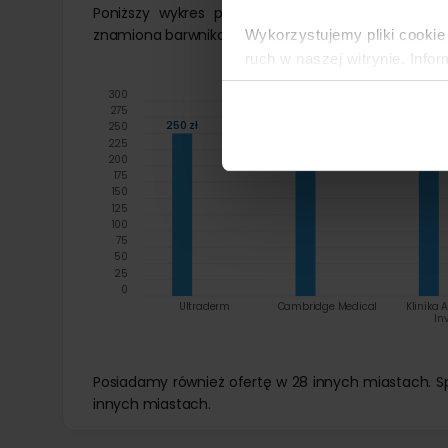
Poniższy wykres przedstawia wizualnie minima
znamiona barwnikowe / pieprzyki - usuwanie laserem
Wykorzystujemy pliki cookie 
ruch w naszej witrynie. Inf
reklamowym i analitycznym. 
300 zł
300 zł
300
uzyskanymi podczas korzysta
275
250 zł
250
225
200
175
150
125
100
75
50
25
0
Ultraderm
Cambridge Medical
Klinika 
In
Posiadamy również ofertę w 28 innych miastach. 
innych miastach.