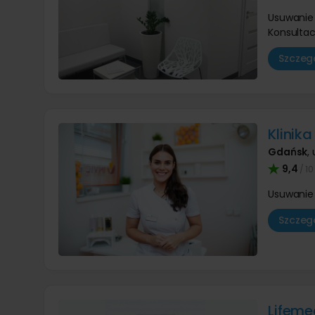
Usuwanie 
Konsultac
Szczegó
Klinika
Gdańsk
,
9,4
/ 10
Usuwanie 
Szczegó
Lifeme