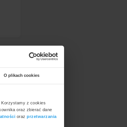
ej
O plikach cookies
m w 3
miast
. Korzystamy z cookies
tkownika oraz zbierać dane
atności
oraz
przetwarzania