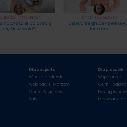
GNIESZKA KAPKA-PLEWA
MARCIN NOWAKOWSKI
o najczęściej pojawiają
Usuwanie grudek perlisty
się tłuszczaki?
laserem
Dla pacjenta
Dla placówki
Wiedza o zdrowiu
Współpraca
Webinary z lekarzami
Cennik pakiet
Opinie Pacjentów
Dodaj placów
Raty
Logowanie do