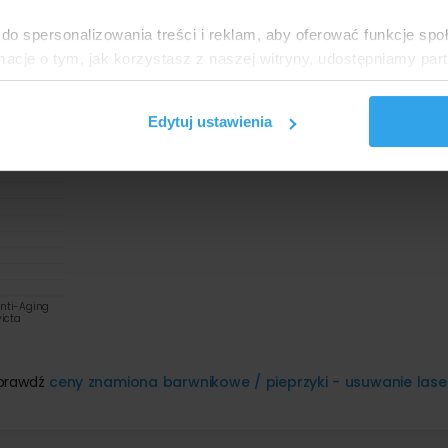
lne i maksymalne ceny najpopularniejszych metod w ramach 
 najbliżej Sopotu:
do spersonalizowania treści i reklam, aby oferować funkcje sp
ormacje o tym, jak korzystasz z naszej witryny, udostępniamy p
Partnerzy mogą połączyć te informacje z innymi danymi otrzym
nia z ich usług.
Edytuj ustawienia
Anti-Aging
victa
Sprawdź
ceny znamiona barwnikowe / pieprzyki - usuwanie las