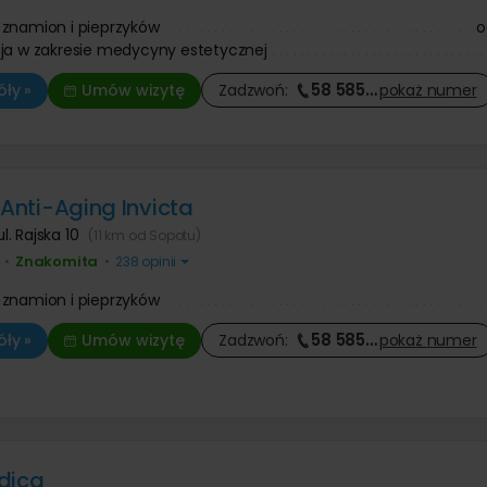
znamion i pieprzyków
o
ja w zakresie medycyny estetycznej
58 585
…
ły »
Umów wizytę
Zadzwoń:
pokaż
numer
 Anti-Aging Invicta
ul. Rajska 10
(11 km od Sopotu)
Znakomita
•
•
238 opinii
znamion i pieprzyków
58 585
…
ły »
Umów wizytę
Zadzwoń:
pokaż
numer
dica