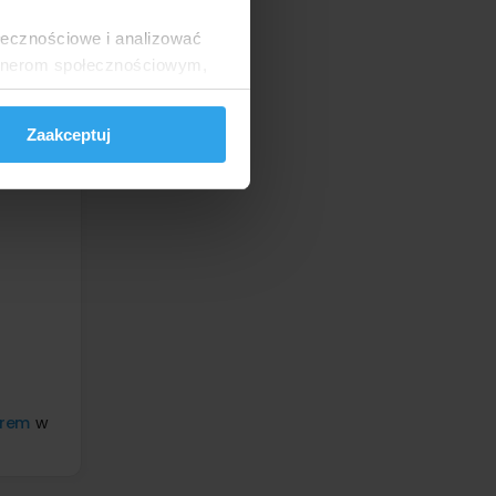
usługi
ołecznościowe i analizować
artnerom społecznościowym,
anymi od Ciebie lub
Zaakceptuj
erem
w