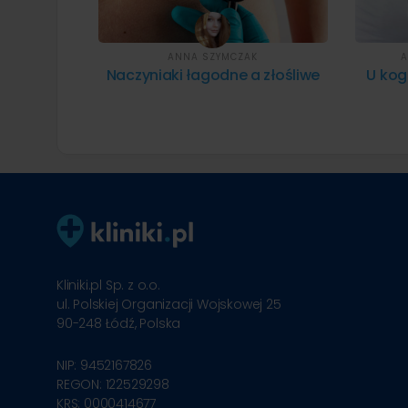
ANNA SZYMCZAK
A
Naczyniaki łagodne a złośliwe
U kog
Kliniki.pl Sp. z o.o.
ul. Polskiej Organizacji Wojskowej 25
90-248
Łódź, Polska
NIP: 9452167826
REGON: 122529298
KRS: 0000414677