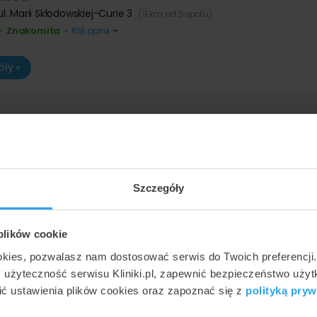
ul. Marii Skłodowskiej-Curie 3
(9 km od Sopotu)
Znakomita
•
•
618 opinii
ły »
przyki - usuwanie laserem najbliż
Szczegóły
namiona barwnikowe / pieprzyki - usuwanie lasere
nosi 250 zł w Ultraderm, najwyższa to 300 zł, nato
 plików cookie
okies, pozwalasz nam dostosować serwis do Twoich preferencji
ć użyteczność serwisu Kliniki.pl, zapewnić bezpieczeństwo uży
pieprzyki - usuwanie laserem w najbliższej
ć ustawienia plików cookies oraz zapoznać się z
polityką pryw