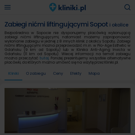
Zabiegi nićmi liftingującymi Sopot
i okolice
Bezpośrednio w Sopocie nie dysponujemy placówką wykonującą
zabiegi nićmi liftingującymi, natomiast możemy zaproponować
wykonanie zabiegu w jednej z 8 innych klinik z okolicy Sopotu. Zabiegi
nićmi liftingującymi można przeprowadzić m.in. w Pro-Age Esthetic w
Gdańsku (9 km od Sopotu) lub w Klinika Anti-Aging Invicta w
Gdańsku (11 km od Sopotu). Wiecej informacji na temat zabiegu
można przeczytać
tutaj
. Poniżej prezentujemy wszystkie alternatywne
placówki, do których można umówić się na wizytę przez Kliniki.pl.
Kliniki
O zabiegu
Ceny
Efekty
Mapa