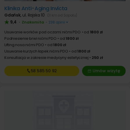
Klinika Anti-Aging Invicta
Gdańsk
,
ul. Rajska 10
(11 km od Sopotu)
9,4
Znakomita
•
•
238 opinii
Usuwanie worków pod oczami nićmi PDO
od
1800 zł
Podniesienie brwi nićmi PDO
od
1800 zł
Lifting nosa nićmi PDO
od
1800 zł
Usuwanie kurzych łapek nićmi PDO
od
1800 zł
Konsultacja w zakresie medycyny estetycznej
250 zł
58 585
50 92
Umów wizytę