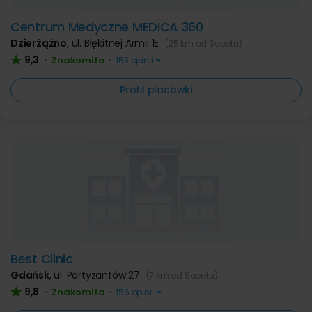
Centrum Medyczne MEDICA 360
Dzierżążno
,
ul. Błękitnej Armii 1E
(25 km od Sopotu)
9,3
Znakomita
•
•
153 opinii
Profil placówki
Best Clinic
Gdańsk
,
ul. Partyzantów 27
(7 km od Sopotu)
9,8
Znakomita
•
•
156 opinii