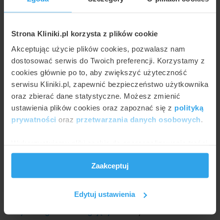
Podniesienie brwi nićmi PDO
Strona Kliniki.pl korzysta z plików cookie
Akceptując użycie plików cookies, pozwalasz nam
Klinika Anti-Aging Invicta
od
1800 zł
dostosować serwis do Twoich preferencji. Korzystamy z
Gdańsk, Rajska 10
(11 km od Sopotu)
do
1800 zł
cookies głównie po to, aby zwiększyć użyteczność
Pro-Age Esthetic
od
80 zł
serwisu Kliniki.pl, zapewnić bezpieczeństwo użytkownika
Gdańsk, Dębinki 7d
(11 km od Sopotu)
do
80 zł
oraz zbierać dane statystyczne. Możesz zmienić
ustawienia plików cookies oraz zapoznać się z
polityką
Usuwanie kurzych łapek nićmi PDO
prywatności
oraz
przetwarzania danych osobowych
.
Wykorzystujemy pliki cookie do spersonalizowania treści
Usuwanie worków pod oczami nićmi PDO
i reklam, aby oferować funkcje społecznościowe i
Zaakceptuj
analizować ruch w naszej witrynie. Informacje o tym, jak
Lifting nosa nićmi PDO
korzystasz z naszej witryny, udostępniamy partnerom
społecznościowym, reklamowym i analitycznym.
Edytuj ustawienia
Posiadamy również ofertę w 39 innych miastach. Sprawdź
Partnerzy mogą połączyć te informacje z innymi danymi
ceny zabiegi nićmi liftingującymi
w innych miastach.
otrzymanymi od Ciebie lub uzyskanymi podczas