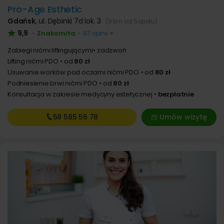
Pro-Age Esthetic
Gdańsk
,
ul. Dębinki 7d lok. 3
(9 km od Sopotu)
9,9
Znakomita
•
•
97 opinii
Zabiegi nićmi liftingującymi
zadzwoń
Lifting nićmi PDO
od
80 zł
Usuwanie worków pod oczami nićmi PDO
od
80 zł
Podniesienie brwi nićmi PDO
od
80 zł
Konsultacja w zakresie medycyny estetycznej
bezpłatnie
58 585
56 78
Umów wizytę