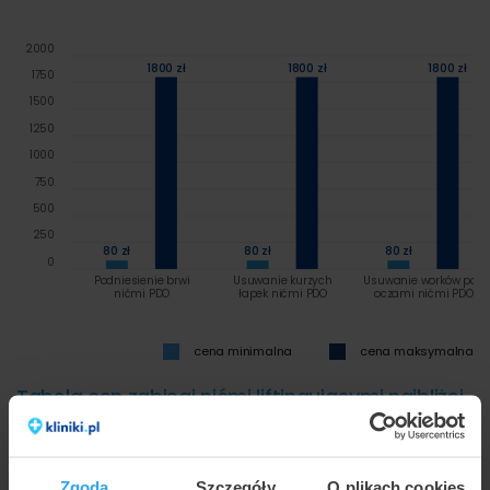
2000
1800 zł
1800 zł
1800 zł
1750
1500
1250
1000
750
500
250
80 zł
80 zł
80 zł
0
Podniesienie brwi
Usuwanie kurzych
Usuwanie worków pod
nićmi PDO
łapek nićmi PDO
oczami nićmi PDO
cena minimalna
cena maksymalna
Tabela cen zabiegi nićmi liftingującymi najbliżej
Sopotu
Tabelaryczne zestawienie szczegółowych cen w zależności
od metody oraz placówki:
Zgoda
Szczegóły
O plikach cookies