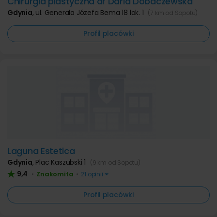
Chirurgia plastyczna dr Daria Dobaczewska
Gdynia
,
ul. Generała Józefa Bema 18 lok. 1
(7 km od Sopotu)
Profil placówki
Laguna Estetica
Gdynia
,
Plac Kaszubski 1
(9 km od Sopotu)
9,4
Znakomita
•
•
21 opinii
Profil placówki