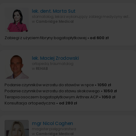
lek. dent. Marta Sut
stomatolog, lekarz wykonujący zabiegi medycyny estetycznej
w
Cambridge Medical
Zabiegi z użyciem fibryny bogatopłytkowej
• od 600 zł
lek. Maciej Zrodowski
ortopeda, traumatolog
w
REHAB
Podanie czynników wzrostu do stawów w ręce
• 1050 zł
Podanie czynników wzrostu do stawu skokowego
• 1050 zł
Terapia osoczem bogatopłytkowym Arthrex ACP
• 1050 zł
Konsultacja ortopedyczna
• od 280 zł
mgr Nicol Coghen
magister pielęgniarstwa
w
Cambridge Medical