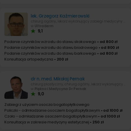
lek. Grzegorz Kaźmierowski
chirurg ogólny, lekarz wykonujący zabiegi medycyny estetycznej
w
Ultraderm
9,1
Podanie czynników wzrostu do stawu skokowego
• od 800 zł
Podanie czynników wzrostu do stawu biodrowego
• od 800 zł
Podanie czynników wzrostu do stawu barkowego
• od 800 zł
Konsultacja ortopedyczna
• 200 zł
dr n. med. Mikołaj Pernak
chirurg plastyczny, chirurg ogólny, lekarz wykonujący zabiegi medycyny estetycznej
w
Piękno i Medycyna Dr Pernak
9,0
Zabiegi z użyciem osocza bogatopłytkowego
Policzki - odmładzanie osoczem bogatopłytkowym
• od 1000 zł
Czoło - odmładzanie osoczem bogatopłytkowym
• od 1000 zł
Konsultacja w zakresie medycyny estetycznej
• 250 zł