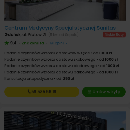
Centrum Medycyny Specjalistycznej Sanitas
Gdańsk
,
ul. Pilotów 21
(5 km od Sopotu)
9,4
Znakomita
•
•
1191 opinii
Podanie czynników wzrostu do stawów w ręce
od
1000 zł
Podanie czynników wzrostu do stawu skokowego
od
1000 zł
Podanie czynników wzrostu do stawu biodrowego
od
1000 zł
Podanie czynników wzrostu do stawu barkowego
od
1000 zł
Konsultacja ortopedyczna
od
250 zł
58 585
56 19
Umów wizytę