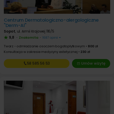
Centrum Dermatologiczno-alergologiczne
"Derm-Al"
Sopot
,
ul. Armii Krajowej 116/5
9,8
Znakomita
•
•
1687 opinii
Twarz - odmładzanie osoczem bogatopłytkowym
800 zł
Konsultacja w zakresie medycyny estetycznej
230 zł
58 585
56 53
Umów wizytę