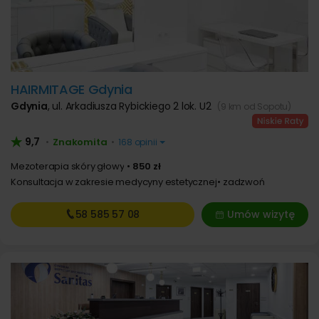
HAIRMITAGE Gdynia
Gdynia
,
ul. Arkadiusza Rybickiego 2 lok. U2
(9 km od Sopotu)
9,7
Znakomita
•
•
168 opinii
Mezoterapia skóry głowy
850 zł
Konsultacja w zakresie medycyny estetycznej
zadzwoń
58 585
57 08
Umów wizytę