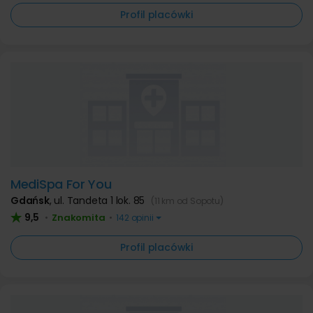
Profil placówki
MediSpa For You
Gdańsk
,
ul. Tandeta 1 lok. 85
(11 km od Sopotu)
9,5
Znakomita
•
•
142 opinii
Profil placówki