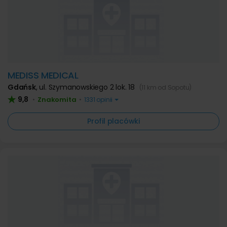
MEDISS MEDICAL
Gdańsk
,
ul. Szymanowskiego 2 lok. 18
(11 km od Sopotu)
9,8
Znakomita
•
•
1331 opinii
Profil placówki