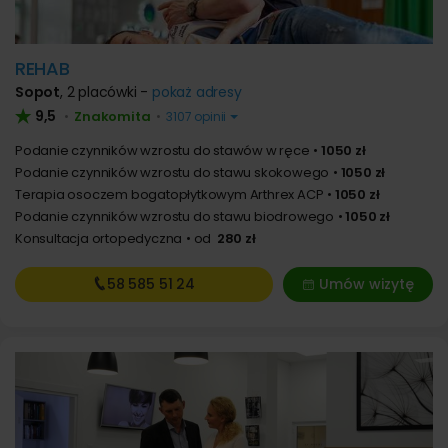
REHAB
Sopot
,
2 placówki -
pokaż adresy
9,5
Znakomita
•
•
3107 opinii
Podanie czynników wzrostu do stawów w ręce
1050 zł
Podanie czynników wzrostu do stawu skokowego
1050 zł
Terapia osoczem bogatopłytkowym Arthrex ACP
1050 zł
Podanie czynników wzrostu do stawu biodrowego
1050 zł
Konsultacja ortopedyczna
od
280 zł
58 585
51 24
Umów wizytę