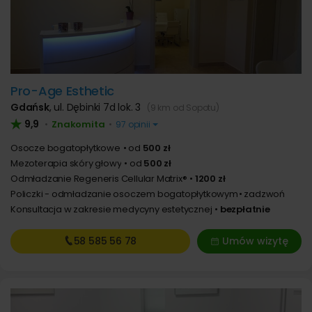
Pro-Age Esthetic
Gdańsk
,
ul. Dębinki 7d lok. 3
(9 km od Sopotu)
9,9
Znakomita
•
•
97 opinii
Osocze bogatopłytkowe
od
500 zł
Mezoterapia skóry głowy
od
500 zł
Odmładzanie Regeneris Cellular Matrix®
1200 zł
Policzki - odmładzanie osoczem bogatopłytkowym
zadzwoń
Konsultacja w zakresie medycyny estetycznej
bezpłatnie
58 585
56 78
Umów wizytę