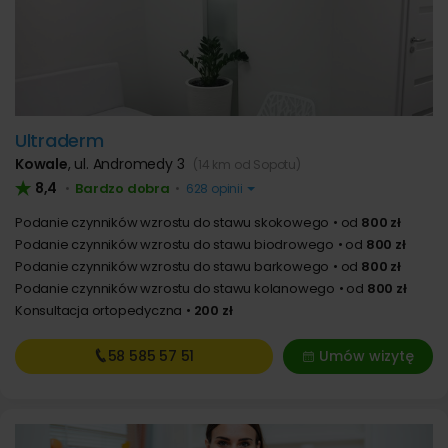
Ultraderm
Kowale
,
ul. Andromedy 3
(14 km od Sopotu)
8,4
Bardzo dobra
•
•
628 opinii
Podanie czynników wzrostu do stawu skokowego
od
800 zł
Podanie czynników wzrostu do stawu biodrowego
od
800 zł
Podanie czynników wzrostu do stawu barkowego
od
800 zł
Podanie czynników wzrostu do stawu kolanowego
od
800 zł
Konsultacja ortopedyczna
200 zł
58 585
57 51
Umów wizytę