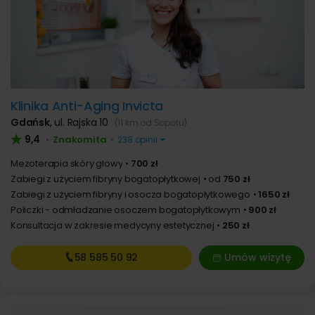
Klinika Anti-Aging Invicta
Gdańsk
,
ul. Rajska 10
(11 km od Sopotu)
9,4
Znakomita
•
•
238 opinii
Mezoterapia skóry głowy
700 zł
Zabiegi z użyciem fibryny bogatopłytkowej
od
750 zł
Zabiegi z użyciem fibryny i osocza bogatopłytkowego
1650 zł
Policzki - odmładzanie osoczem bogatopłytkowym
900 zł
Konsultacja w zakresie medycyny estetycznej
250 zł
58 585
50 92
Umów wizytę