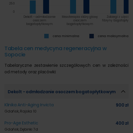
250
0
Dekolt - odmładzanie
Mezoterapia skóry głowy
Zabiegi z użycie
osoczem
osoczem
fibryny bogatopłytk
bogatopłytkowym
bogatopłytkowym
cena minimalna
cena maksymalna
Tabela cen medycyna regeneracyjna w
Sopocie
Tabelaryczne zestawienie szczegółowych cen w zależności
od metody oraz placówki:
Dekolt - odmładzanie osoczem bogatopłytkowym
Klinika Anti-Aging Invicta
900 zł
Gdańsk, Rajska 10
Pro-Age Esthetic
400 zł
Gdańsk, Dębinki 7d