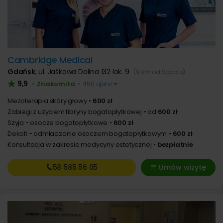
Cambridge Medical
Gdańsk
,
ul. Jaśkowa Dolina 132 lok. 9
(9 km od Sopotu)
9,9
Znakomita
•
•
450 opinii
Mezoterapia skóry głowy
600 zł
Zabiegi z użyciem fibryny bogatopłytkowej
od
600 zł
Szyja - osocze bogatopłytkowe
600 zł
Dekolt - odmładzanie osoczem bogatopłytkowym
600 zł
Konsultacja w zakresie medycyny estetycznej
bezpłatnie
58 585
56 05
Umów wizytę