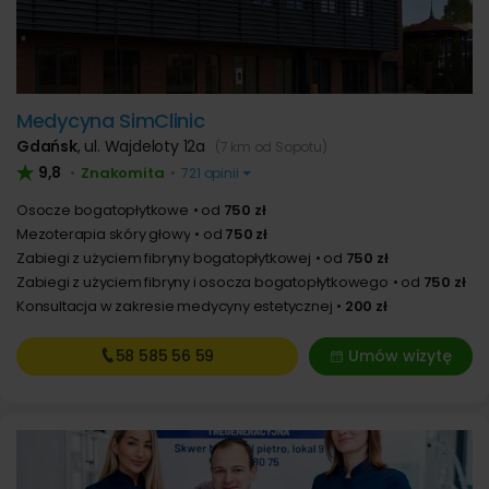
Medycyna SimClinic
Gdańsk
,
ul. Wajdeloty 12a
(7 km od Sopotu)
9,8
Znakomita
•
•
721 opinii
Osocze bogatopłytkowe
od
750 zł
Mezoterapia skóry głowy
od
750 zł
Zabiegi z użyciem fibryny bogatopłytkowej
od
750 zł
Zabiegi z użyciem fibryny i osocza bogatopłytkowego
od
750 zł
Konsultacja w zakresie medycyny estetycznej
200 zł
58 585
56 59
Umów wizytę