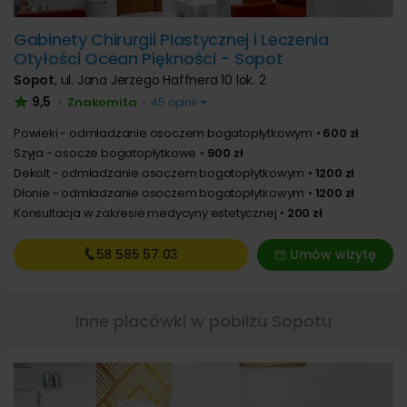
Gabinety Chirurgii Plastycznej i Leczenia
Otyłości Ocean Piękności - Sopot
Sopot
,
ul. Jana Jerzego Haffnera 10 lok. 2
9,5
Znakomita
•
•
45 opinii
Powieki - odmładzanie osoczem bogatopłytkowym
600 zł
Szyja - osocze bogatopłytkowe
900 zł
Dekolt - odmładzanie osoczem bogatopłytkowym
1200 zł
Dłonie - odmładzanie osoczem bogatopłytkowym
1200 zł
Konsultacja w zakresie medycyny estetycznej
200 zł
58 585
57 03
Umów wizytę
Inne placówki w pobliżu Sopotu