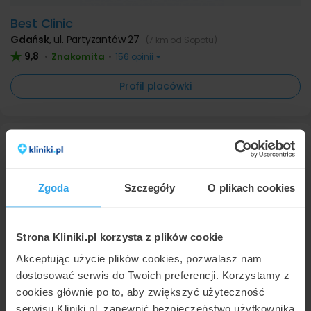
Best Clinic
Gdańsk
,
ul. Partyzantów 27
(7 km od Sopotu)
9,8
Znakomita
•
•
156 opinii
Profil placówki
Zgoda
Szczegóły
O plikach cookies
Strona Kliniki.pl korzysta z plików cookie
Secret Avenue
Akceptując użycie plików cookies, pozwalasz nam
Gdańsk
,
ul. Partyzantów 3
(7 km od Sopotu)
dostosować serwis do Twoich preferencji. Korzystamy z
cookies głównie po to, aby zwiększyć użyteczność
Profil placówki
serwisu Kliniki.pl, zapewnić bezpieczeństwo użytkownika