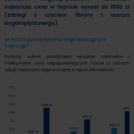
najwyższa cena w Sopocie wynosi do 1650 zł
(zabiegi z użyciem fibryny i osocza
bogatopłytkowego).
Ile kosztuje medycyna regeneracyjna w
Sopocie?
Poniższy wykres przedstawia wizualnie minimalne i
maksymalne ceny najpopularniejszych metod w ramach
usługi medycyna regeneracyjna w Sopot placówkach:
1750
1500
1250
1200 zł
1100 zł
1000
850 zł
750
600 zł
500 zł
500
400 zł