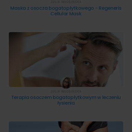
JULIA WŁOSIŃSKA
Maska z osocza bogatopłytkowego - Regeneris
Cellular Mask
JULIA WŁOSIŃSKA
Terapia osoczem bogatopłytkowym w leczeniu
łysienia