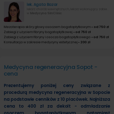
lek. Agata Bazar
lekarz chorób wewnętrznych, lekarz wykonujący zabiegi medycyny estetycznej
w
Medycyna SimClinic
Mezoterapia skóry głowy osoczem bogatopłytkowym
• od 750 zł
Zabiegi z użyciem fibryny bogatopłytkowej
• od 750 zł
Zabiegi z użyciem fibryny i osocza bogatopłytkowego
• od 750 zł
Konsultacja w zakresie medycyny estetycznej
• 200 zł
Medycyna regeneracyjna Sopot -
cena
Prezentujemy poniżej ceny związane z
procedurą medycyna regeneracyjna w Sopocie
na podstawie cenników z 10 placówek. Najniższa
cena to 400 zł za dekolt - odmładzanie
osoczem bogatopłytkowym natomiast