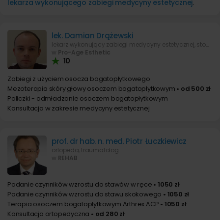
lekarza wykonującego zabiegi medycyny estetycznej
.
lek. Damian Drążewski
lekarz wykonujący zabiegi medycyny estetycznej, stomatolog
w
Pro-Age Esthetic
10
Zabiegi z użyciem osocza bogatopłytkowego
Mezoterapia skóry głowy osoczem bogatopłytkowym
• od 500 zł
Policzki - odmładzanie osoczem bogatopłytkowym
Konsultacja w zakresie medycyny estetycznej
prof. dr hab. n. med. Piotr Łuczkiewicz
ortopeda, traumatolog
w
REHAB
Podanie czynników wzrostu do stawów w ręce
• 1050 zł
Podanie czynników wzrostu do stawu skokowego
• 1050 zł
Terapia osoczem bogatopłytkowym Arthrex ACP
• 1050 zł
Konsultacja ortopedyczna
• od 280 zł