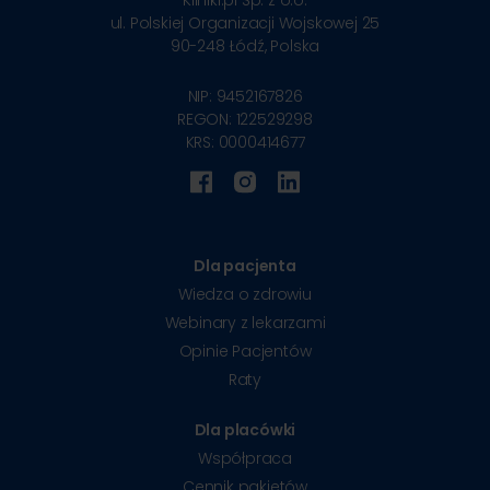
Kliniki.pl Sp. z o.o.
ul. Polskiej Organizacji Wojskowej 25
90-248
Łódź, Polska
NIP: 9452167826
REGON: 122529298
KRS: 0000414677
Dla pacjenta
Wiedza o zdrowiu
Webinary z lekarzami
Opinie Pacjentów
Raty
Dla placówki
Współpraca
Cennik pakietów