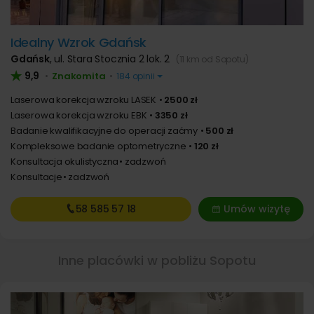
Idealny Wzrok Gdańsk
Gdańsk
,
ul. Stara Stocznia 2 lok. 2
(11 km od Sopotu)
9,9
Znakomita
•
•
184 opinii
Laserowa korekcja wzroku LASEK
2500 zł
Laserowa korekcja wzroku EBK
3350 zł
Badanie kwalifikacyjne do operacji zaćmy
500 zł
Kompleksowe badanie optometryczne
120 zł
Konsultacja okulistyczna
zadzwoń
Konsultacje
zadzwoń
58 585
57 18
Umów wizytę
Inne placówki w pobliżu Sopotu