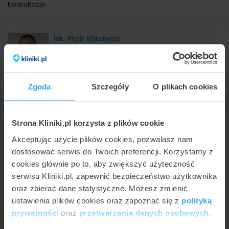
Konsultacje
lek. Piotr Klikowicz
okulista
w
LUX MED Szpital Gdańsk
9,1
Usunięcie gradówki
• od 600 zł
Zgoda
Szczegóły
O plikach cookies
Strona Kliniki.pl korzysta z plików cookie
Okulistyka Sopot - cena
Akceptując użycie plików cookies, pozwalasz nam
dostosować serwis do Twoich preferencji. Korzystamy z
Prezentujemy poniżej ceny związane z
cookies głównie po to, aby zwiększyć użyteczność
procedurą okulistyka w Sopocie na podstawie
serwisu Kliniki.pl, zapewnić bezpieczeństwo użytkownika
cenników z 5 placówek. Najniższa cena to 600 zł
oraz zbierać dane statystyczne. Możesz zmienić
za usunięcie gradówki natomiast najwyższa
ustawienia plików cookies oraz zapoznać się z
polityką
cena w Sopocie wynosi do 4000 zł (laserowa
prywatności
oraz
przetwarzania danych osobowych
.
korekcja wzroku LASIK).