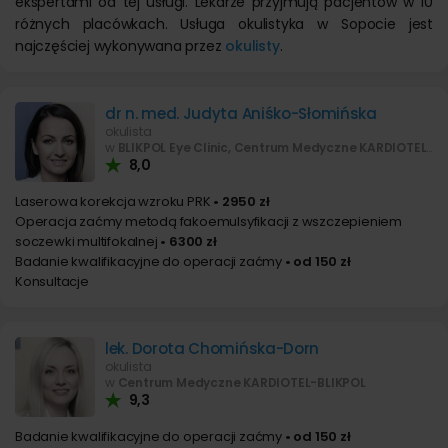
ekspertami od tej usługi. Lekarze przyjmują pacjentów w 10
różnych placówkach. Usługa okulistyka w Sopocie jest
najczęściej wykonywana przez
okulisty
.
dr n. med. Judyta Aniśko-Słomińska
okulista
w
BLIKPOL Eye Clinic, Centrum Medyczne KARDIOTEL-BLIKPOL
8,0
Laserowa korekcja wzroku PRK
• 2950 zł
Operacja zaćmy metodą fakoemulsyfikacji z wszczepieniem
soczewki multifokalnej
• 6300 zł
Badanie kwalifikacyjne do operacji zaćmy
• od 150 zł
Konsultacje
lek. Dorota Chomińska-Dorn
okulista
w
Centrum Medyczne KARDIOTEL-BLIKPOL
9,3
Badanie kwalifikacyjne do operacji zaćmy
• od 150 zł