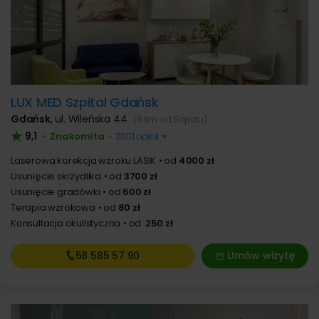
LUX MED Szpital Gdańsk
Gdańsk
,
ul. Wileńska 44
(9 km od Sopotu)
9,1
Znakomita
•
•
2001 opinii
Laserowa korekcja wzroku LASIK
od
4000 zł
Usunięcie skrzydlika
od
3700 zł
Usunięcie gradówki
od
600 zł
Terapia wzrokowa
od
80 zł
Konsultacja okulistyczna
od
250 zł
58 585
57 90
Umów wizytę