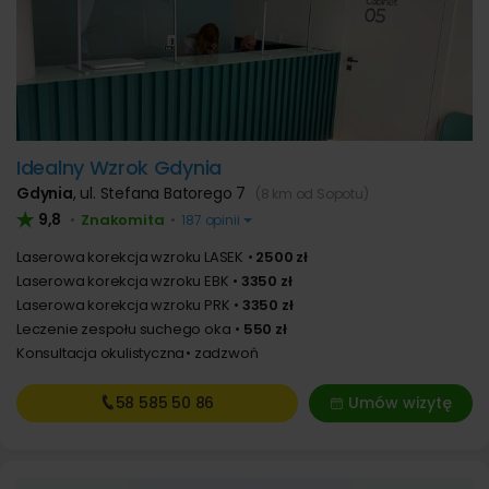
Idealny Wzrok Gdynia
Gdynia
,
ul. Stefana Batorego 7
(8 km od Sopotu)
9,8
Znakomita
•
•
187 opinii
Laserowa korekcja wzroku LASEK
2500 zł
Laserowa korekcja wzroku EBK
3350 zł
Laserowa korekcja wzroku PRK
3350 zł
Leczenie zespołu suchego oka
550 zł
Konsultacja okulistyczna
zadzwoń
58 585
50 86
Umów wizytę