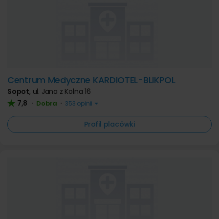
Centrum Medyczne KARDIOTEL-BLIKPOL
Sopot
,
ul. Jana z Kolna 16
7,8
Dobra
•
•
353 opinii
Profil placówki