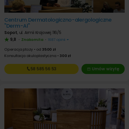
Centrum Dermatologiczno-alergologiczne
"Derm-Al"
Sopot
,
ul. Armii Krajowej 116/5
9,8
Znakomita
•
•
1687 opinii
Operacja ptozy
od
3500 zł
Konsultacja okuloplastyczna
300 zł
58 585
56 53
Umów wizytę