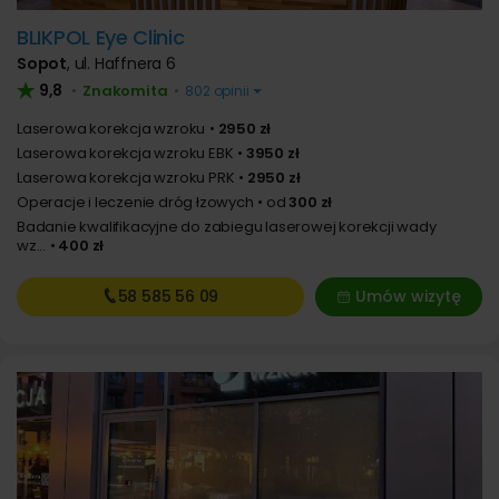
BLIKPOL Eye Clinic
Sopot
,
ul. Haffnera 6
9,8
Znakomita
•
•
802 opinii
Laserowa korekcja wzroku
2950 zł
Laserowa korekcja wzroku EBK
3950 zł
Laserowa korekcja wzroku PRK
2950 zł
Operacje i leczenie dróg łzowych
od
300 zł
Badanie kwalifikacyjne do zabiegu laserowej korekcji wady
wz...
400 zł
58 585
56 09
Umów wizytę