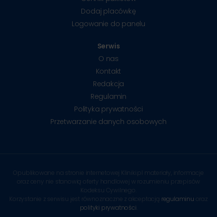
Dodaj placówkę
Logowanie do panelu
Serwis
O nas
Kontakt
Redakcja
Regulamin
Polityka prywatności
Przetwarzanie danych osobowych
Opublikowane na stronie internetowej Kliniki.pl materiały, informacje
oraz ceny nie stanowią oferty handlowej w rozumieniu przepisów
Kodeksu Cywilnego.
Korzystanie z serwisu jest równoznaczne z akceptacją
regulaminu
oraz
polityki prywatności
.