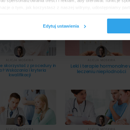
do spersonalizowania treści i reklam, aby oferować funkcje sp
iepłodności
ormacje o tym, jak korzystasz z naszej witryny, udostępniamy p
Partnerzy mogą połączyć te informacje z innymi danymi otrzym
nia z ich usług.
Edytuj ustawienia
ALICJA MOSKWA
ALICJA MOSKWA
e skorzystać z procedury in
Leki i terapie hormonalne
ro? Wskazania i kryteria
leczeniu niepłodności
kwalifikacji
ALICJA MOSKWA
ALICJA MOSKWA