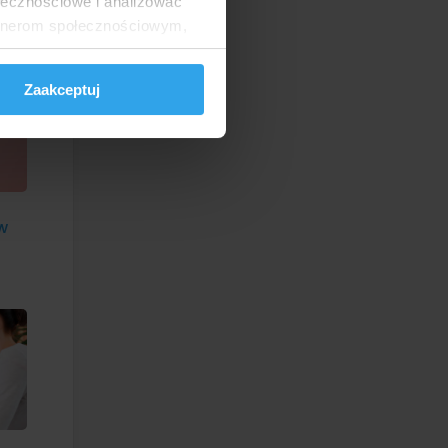
ołecznościowe i analizować
artnerom społecznościowym,
anymi od Ciebie lub
Zaakceptuj
 w