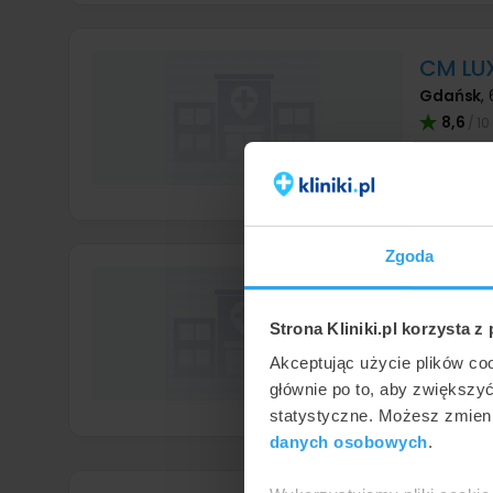
CM LU
Gdańsk
,
8,6
/ 10
Szczegó
Zgoda
CM LU
Gdynia
,
3
Strona Kliniki.pl korzysta z
8,3
/ 10
Akceptując użycie plików co
głównie po to, aby zwiększy
Szczegó
statystyczne. Możesz zmieni
danych osobowych
.