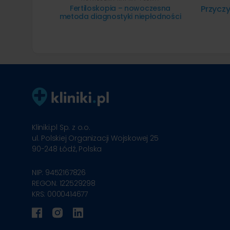
Fertiloskopia – nowoczesna
Przyczy
metoda diagnostyki niepłodności
Kliniki.pl Sp. z o.o.
ul. Polskiej Organizacji Wojskowej 25
90-248
Łódź, Polska
NIP: 9452167826
REGON: 122529298
KRS: 0000414677