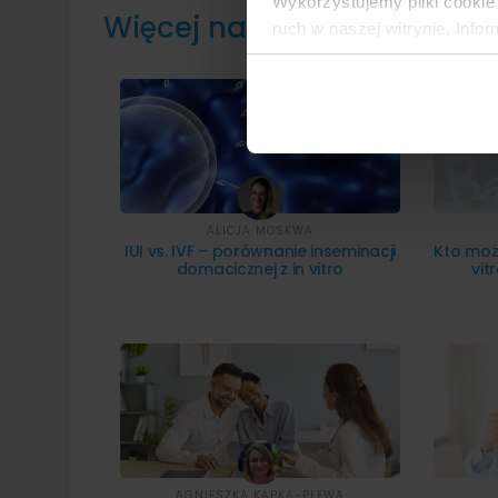
Wykorzystujemy pliki cookie 
Więcej na temat leczenie n
ruch w naszej witrynie. Inf
reklamowym i analitycznym. 
uzyskanymi podczas korzysta
ALICJA MOSKWA
IUI vs. IVF – porównanie inseminacji
Kto moż
domacicznej z in vitro
vit
AGNIESZKA KAPKA-PLEWA