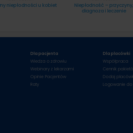
ny niepłodności u kobiet
Niepłodność – przyczyny
diagnoza i leczenie
Dla pacjenta
Dla placówki
Wiedza o zdrowiu
Współpraca
Webinary z lekarzami
Cennik pakiet
Opinie Pacjentów
Dodaj placów
Raty
Logowanie do