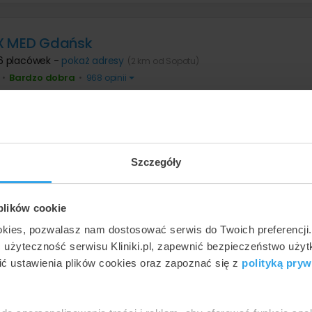
X MED Gdańsk
6 placówek -
pokaż adresy
(2 km od Sopotu)
Bardzo dobra
•
•
968 opinii
ły »
Szczegóły
X MED Gdynia
 placówki -
pokaż adresy
(8 km od Sopotu)
 plików cookie
Bardzo dobra
•
•
496 opinii
okies, pozwalasz nam dostosować serwis do Twoich preferencji
ć użyteczność serwisu Kliniki.pl, zapewnić bezpieczeństwo uży
ły »
ć ustawienia plików cookies oraz zapoznać się z
polityką pryw