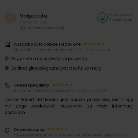
Ocena placówki
Małgorzata
M
Rewelacyjna
7 września 2017
Opinia zweryfikowana
Wszystko było dobrze załatwione.
Multi Clinic Centrum Medyczne
, Łódź, ul. Sosnowa 4
Przyjazne i miłe przywitanie pacjenta
Gabinet ginekologiczny jest trochę za mały
Ocena specjalisty:
dr n. med. Robert Bartkowiak
, Ginekolog-położnik
Doktor Robert Bartkowiak jest bardzo przyjemny, nie mogę
nic złego powiedzieć, aczkolwiek za mało informacji
dostałam.
Ocena leczenia:
Powiększenie punktu G kwasem hialuronowym
, sierpień 2017