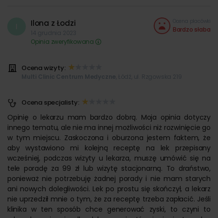
Ocena placówki
Ilona z Łodzi
I
Bardzo słaba
14 grudnia 2023
Opinia zweryfikowana
Ocena wizyty:
Multi Clinic Centrum Medyczne
, Łódź, ul. Rzgowska 219
Ocena specjalisty:
Opinię o lekarzu mam bardzo dobrą. Moja opinia dotyczy
innego tematu, ale nie ma innej możliwości niż rozwinięcie go
w tym miejscu. Zaskoczona i oburzona jestem faktem, że
aby wystawiono mi kolejną receptę na lek przepisany
wcześniej, podczas wizyty u lekarza, muszę umówić się na
tele poradę za 99 zł lub wizytę stacjonarną. To draństwo,
ponieważ nie potrzebuję żadnej porady i nie mam starych
ani nowych dolegliwości. Lek po prostu się skończył, a lekarz
nie uprzedził mnie o tym, że za receptę trzeba zapłacić. Jeśli
klinika w ten sposób chce generować zyski, to czyni to