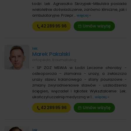
Łodzi. Lek. Agnieszka Skrzypek-Mikulska posiada
wieloletnie doświadczenie, zarówno kliniczne, jak i
ambulatoryjne. Przepr...
więcej »
42 289
95 96
Umów wizytę
lek.
Marek Pakalski
ortopeda, traumatolog
- SP ZOZ MSWiA w Łodzi Leczone choroby: -
osteoporoza - złamania - urazy, a zwłaszcza
urazy stawu kolanowego - stany pourazowe -
zmiany zwyrodnieniowe stawów - uszkodzenia
ścięgien, więzadeł i łąkotek Wykształcenie: Lek.
ukończył uczelnię medyczną w 1...
więcej »
42 289
95 96
Umów wizytę
lek.