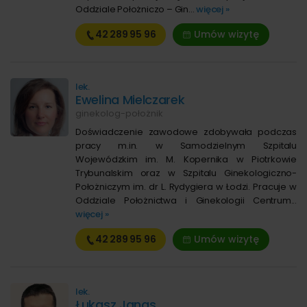
Oddziale Położniczo – Gin...
więcej »
42 289
95 96
Umów wizytę
lek.
Ewelina Mielczarek
ginekolog-położnik
Doświadczenie zawodowe zdobywała podczas
pracy m.in. w Samodzielnym Szpitalu
Wojewódzkim im. M. Kopernika w Piotrkowie
Trybunalskim oraz w Szpitalu Ginekologiczno-
Położniczym im. dr L. Rydygiera w Łodzi. Pracuje w
Oddziale Położnictwa i Ginekologii Centrum...
więcej »
42 289
95 96
Umów wizytę
lek.
Łukasz Janas