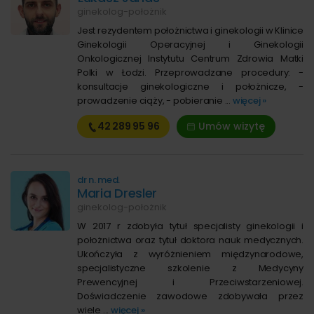
ginekolog-położnik
Jest rezydentem położnictwa i ginekologii w Klinice
Ginekologii Operacyjnej i Ginekologii
Onkologicznej Instytutu Centrum Zdrowia Matki
Polki w Łodzi. Przeprowadzane procedury: -
konsultacje ginekologiczne i położnicze, -
prowadzenie ciąży, - pobieranie ...
więcej »
42 289
95 96
Umów wizytę
dr n. med.
Maria Dresler
ginekolog-położnik
W 2017 r zdobyła tytuł specjalisty ginekologii i
położnictwa oraz tytuł doktora nauk medycznych.
Ukończyła z wyróżnieniem międzynarodowe,
specjalistyczne szkolenie z Medycyny
Prewencyjnej i Przeciwstarzeniowej.
Doświadczenie zawodowe zdobywała przez
wiele ...
więcej »