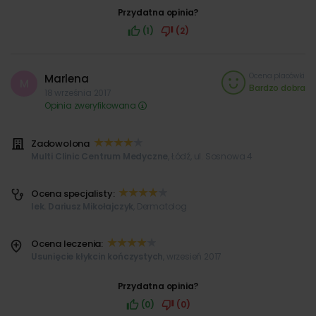
Przydatna opinia?
(1)
(2)
Ocena placówki
Marlena
M
Bardzo dobra
18 września 2017
Opinia zweryfikowana
Zadowolona
Multi Clinic Centrum Medyczne
, Łódź, ul. Sosnowa 4
Ocena specjalisty:
lek. Dariusz Mikołajczyk
, Dermatolog
Ocena leczenia:
Usunięcie kłykcin kończystych
, wrzesień 2017
Przydatna opinia?
(0)
(0)