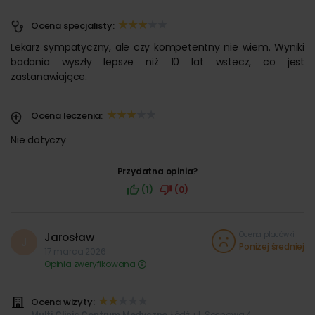
Wjazd samochodem od ul. Rzgowskiej (z zatoczki
Ocena specjalisty:
autobusowej) lub Strażackiej. Parking znajduje się
bezpośrednio przy budynku oraz wokół budynku. Parkowanie
Lekarz sympatyczny, ale czy kompetentny nie wiem. Wyniki
dla naszych klientów jest bezpłatne. W najbliżej okolicy jest
badania wyszły lepsze niż 10 lat wstecz, co jest
również dużo innych możliwości pozostawienia samochodu.
zastanawiające.
Ocena leczenia:
Nie dotyczy
Przydatna opinia?
(1)
(0)
Ocena placówki
Jarosław
J
Poniżej średniej
17 marca 2026
Opinia zweryfikowana
Ocena wizyty:
Multi Clinic Centrum Medyczne
, Łódź, ul. Sosnowa 4