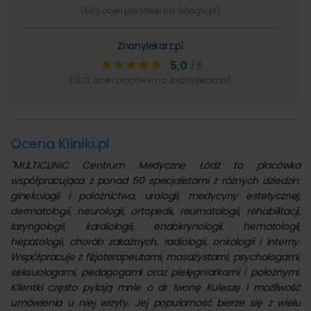
jednym miejscu.
(592 ocen placówki na Google.pl)
Nowoczesna aparatura diagnostyczna
– dostęp do
ultrasonografów amerykańskiej firmy GE gwarantuje
Znanylekarz.pl
najwyższą jakość obrazowania i możliwość
szczegółowego i trafnego opisu każdego przypadku.
5,0
/ 5
Obsługa pacjentów zagranicznych
– mamy
(1502 ocen placówki na Znanylekarz.pl)
doświadczenie w obsłudze pacjentów spoza kraju – w
tym z Niemiec, Wielkiej Brytanii, krajów Zatoki Perskiej.
Bezpłatny parking
– bezpośrednio przy placówkach
Ocena Kliniki.pl
Multi Clinic Centrum Medyczne znajdują się bezpłatne
parkingi. Przy ul. Kilińskiego 185 wjazd na parking od
"MULTICLINIC Centrum Medyczne Łódź to placówka
strony ulicy ks. bp. Tymienieckiego (dodatkowe wejście
współpracująca z ponad 50 specjalistami z różnych dziedzin:
do budynku od strony parkingu). Można też parkować
ginekologii i położnictwa, urologii, medycyny estetycznej,
bezpośrednio przy ul. Kilińskiego (na chodniku). Przy
dermatologii, neurologii, ortopedii, reumatologii, rehabilitacji,
Rzgowskiej 219 parking bezpłatny wokół budynku i duży
laryngologii, kardiologii, endokrynologii, hematologii,
bezpłatny parking tuż obok budynku.
hepatologii, chorób zakaźnych, radiologii, onkologii i interny.
Możliwość płatności kartą, przelewem, BLIKIEM lub
Współpracuje z fizjoterapeutami, masażystami, psychologami,
gotówką
– przyjmujemy płatności wszystkimi
seksuologami, pedagogami oraz pielęgniarkami i położnymi.
rodzajami kart płatniczych (również japońskimi).
Klientki często pytają mnie o dr Iwonę Kuleszę i możliwość
Obszerna poczekalnia
– czas oczekiwania na wizytę
umówienia u niej wizyty. Jej popularność bierze się z wielu
pacjenci spędzają w obszernej poczekalni z dostępem