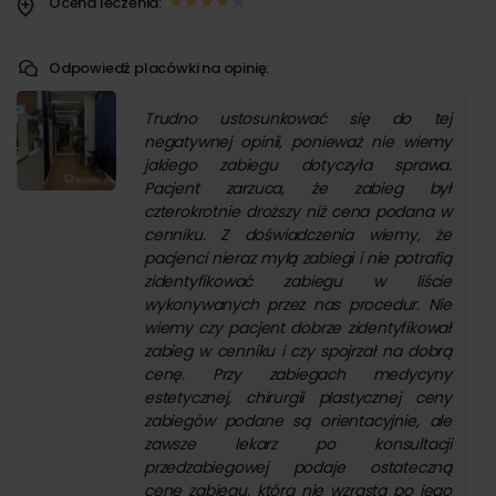
Ocena leczenia:
Odpowiedź placówki na opinię:
Trudno ustosunkować się do tej
negatywnej opinii, ponieważ nie wiemy
jakiego zabiegu dotyczyła sprawa.
Pacjent zarzuca, że zabieg był
czterokrotnie droższy niż cena podana w
cenniku. Z doświadczenia wiemy, że
pacjenci nieraz mylą zabiegi i nie potrafią
zidentyfikować zabiegu w liście
wykonywanych przez nas procedur. Nie
wiemy czy pacjent dobrze zidentyfikował
zabieg w cenniku i czy spojrzał na dobrą
cenę. Przy zabiegach medycyny
estetycznej, chirurgii plastycznej ceny
zabiegów podane są orientacyjnie, ale
zawsze lekarz po konsultacji
przedzabiegowej podaje ostateczną
cenę zabiegu, która nie wzrasta po jego