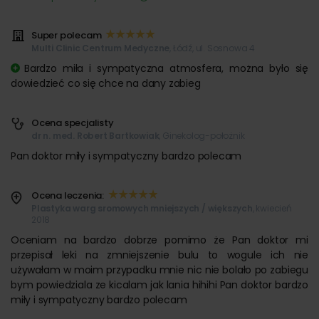
Super polecam
Multi Clinic Centrum Medyczne
, Łódź, ul. Sosnowa 4
Bardzo miła i sympatyczna atmosfera, można było się
dowiedzieć co się chce na dany zabieg
Ocena specjalisty
dr n. med. Robert Bartkowiak
, Ginekolog-położnik
Pan doktor miły i sympatyczny bardzo polecam
Ocena leczenia:
Plastyka warg sromowych mniejszych / większych
, kwiecień
2018
Oceniam na bardzo dobrze pomimo że Pan doktor mi
przepisał leki na zmniejszenie bulu to wogule ich nie
używałam w moim przypadku mnie nic nie bolało po zabiegu
bym powiedziala ze kicalam jak lania hihihi Pan doktor bardzo
miły i sympatyczny bardzo polecam