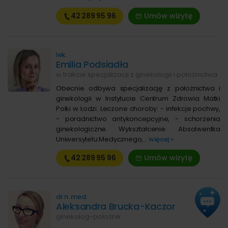
42 289
95 96
Umów wizytę
lek.
Emilia Podsiadła
w trakcie specjalizacji z ginekologii i położnictwa
Obecnie odbywa specjalizację z położnictwa i
ginekologii w Instytucie Centrum Zdrowia Matki
Polki w Łodzi. Leczone choroby: - infekcje pochwy,
- poradnictwo antykoncepcyjne, - schorzenia
ginekologiczne. Wykształcenie: Absolwentka
Uniwersytetu Medycznego,...
więcej »
42 289
95 96
Umów wizytę
dr n. med.
Aleksandra Brucka-Kaczor
ginekolog-położnik