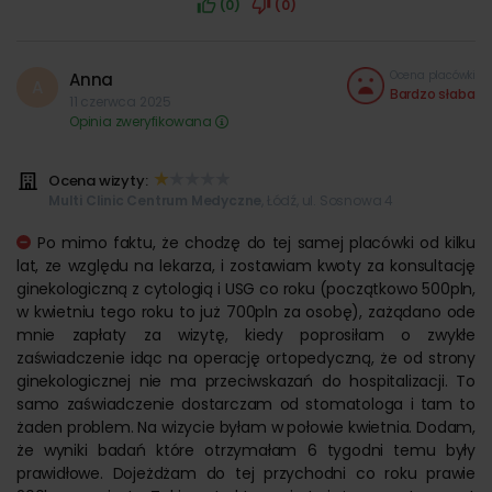
(0)
(0)
Ocena placówki
Anna
A
Bardzo słaba
11 czerwca 2025
Opinia zweryfikowana
Ocena wizyty:
Multi Clinic Centrum Medyczne
, Łódź, ul. Sosnowa 4
Po mimo faktu, że chodzę do tej samej placówki od kilku
lat, ze względu na lekarza, i zostawiam kwoty za konsultację
ginekologiczną z cytologią i USG co roku (początkowo 500pln,
w kwietniu tego roku to już 700pln za osobę), zażądano ode
mnie zapłaty za wizytę, kiedy poprosiłam o zwykłe
zaświadczenie idąc na operację ortopedyczną, że od strony
ginekologicznej nie ma przeciwskazań do hospitalizacji. To
samo zaświadczenie dostarczam od stomatologa i tam to
żaden problem. Na wizycie byłam w połowie kwietnia. Dodam,
że wyniki badań które otrzymałam 6 tygodni temu były
prawidłowe. Dojeżdżam do tej przychodni co roku prawie