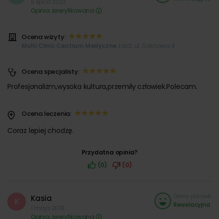
6 lipca 2022
Opinia zweryfikowana
Ocena wizyty:
Multi Clinic Centrum Medyczne
, Łódź, ul. Sosnowa 4
Ocena specjalisty:
Profesjonalizm,wysoka kultura,przemiły człowiek.Polecam.
Ocena leczenia:
Coraz lepiej chodzę.
Przydatna opinia?
(0)
(0)
Ocena placówki
Kasia
K
Rewelacyjna
1 maja 2018
Opinia zweryfikowana