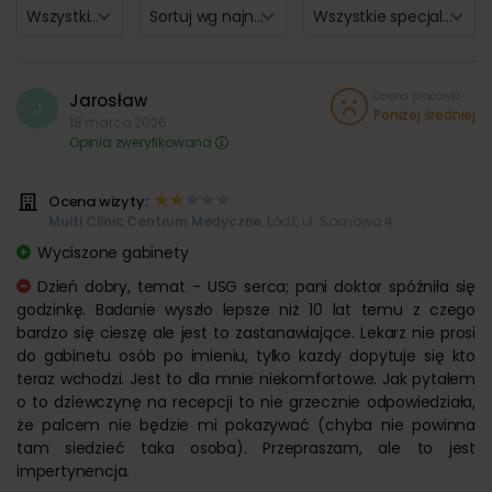
Tramwaje: 1, 5
Wszystkie oceny (12)
Sortuj wg najnowszych
Wszystkie specjalizacje
Autobusy: 55 (Przystanek Kilińskiego/Tymienieckiego).
Dla klientów Multi Clinic Centrum Medyczne na tyłach kliniki
zlokalizowano parking, z którego jest bezpośrednie wejście do
Ocena placówki
Jarosław
J
budynku (wjazd od strony ulicy ks. bp. Tymienieckiego 20).
Poniżej średniej
18 marca 2026
Pacjenci Multi Clinic Centrum Medyczne mogą korzystać z
Opinia zweryfikowana
parkingu bezpłatnie. Można również parkować na chodniku
od strony wejścia przy ulicy Kilińskiego 185.
Ocena wizyty:
Multi Clinic Centrum Medyczne – II Oddział: Chojny
Multi Clinic Centrum Medyczne
, Łódź, ul. Sosnowa 4
Klinika mieści się w Łodzi, przy ul. Rzgowskiej 219, kod 93-317 na
Wyciszone gabinety
I piętrze w nowym pawilonie handlowo – usługowym
Dzień dobry, temat - USG serca; pani doktor spóźniła się
umiejscowionym na rogu ulicy Rzgowskiej i Strażackiej.
godzinkę. Badanie wyszło lepsze niż 10 lat temu z czego
Wejście do Multi Clinic Centrum Medyczne znajduje się w
bardzo się cieszę ale jest to zastanawiające. Lekarz nie prosi
centralnej części pawilonu od strony ul. Rzgowskiej
do gabinetu osób po imieniu, tylko każdy dopytuje się kto
(przeszklone drzwi bezpośrednio za zatoczką autobusową).
teraz wchodzi. Jest to dla mnie niekomfortowe. Jak pytałem
Wejście do kliniki na I piętro schodami lub windą). Można do
o to dziewczynę na recepcji to nie grzecznie odpowiedziała,
nas dojechać liniami komunikacji miejskiej:
że palcem nie będzie mi pokazywać (chyba nie powinna
tam siedzieć taka osoba). Przepraszam, ale to jest
Tramwaje: 3, 5, 11A, 15
impertynencja.
Autobusy: 56, 62, 70, 71A, 71B