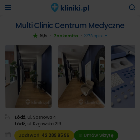
Multi Clinic Centrum Medyczne
9,5
Znakomita
•
•
2278 opinii
Łódź
, ul. Sosnowa 4
Łódź
, ul. Rzgowska 219
Zadzwoń:
42 289
95 96
Umów wizytę