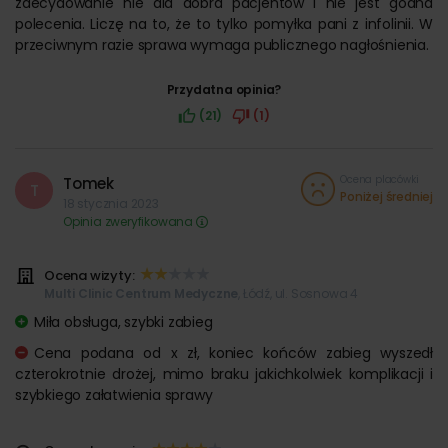
zdecydowanie nie dla dobra pacjentów i nie jest godna
polecenia. Liczę na to, że to tylko pomyłka pani z infolinii. W
przeciwnym razie sprawa wymaga publicznego nagłośnienia.
Przydatna opinia?
(21)
(1)
Ocena placówki
Tomek
T
Poniżej średniej
18 stycznia 2023
Opinia zweryfikowana
Ocena wizyty:
Multi Clinic Centrum Medyczne
, Łódź, ul. Sosnowa 4
Miła obsługa, szybki zabieg
Cena podana od x zł, koniec końców zabieg wyszedł
czterokrotnie drożej, mimo braku jakichkolwiek komplikacji i
szybkiego załatwienia sprawy