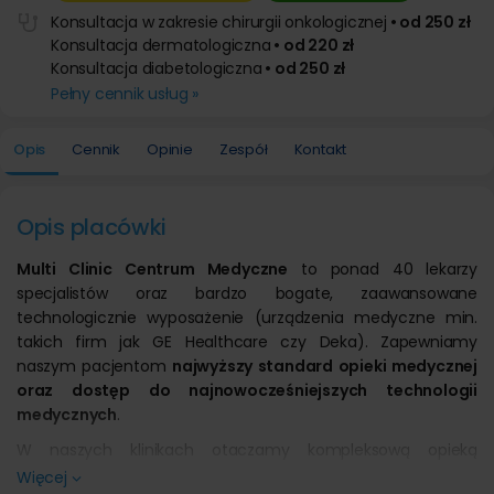
Konsultacja w zakresie chirurgii onkologicznej
• od 250 zł
Konsultacja dermatologiczna
• od 220 zł
Konsultacja diabetologiczna
• od 250 zł
Pełny cennik usług »
Opis
Cennik
Opinie
Zespół
Kontakt
Opis placówki
Multi Clinic Centrum Medyczne
to ponad 40 lekarzy
specjalistów oraz bardzo bogate, zaawansowane
technologicznie wyposażenie (urządzenia medyczne min.
takich firm jak GE Healthcare czy Deka). Zapewniamy
naszym pacjentom
najwyższy standard opieki medycznej
oraz dostęp do najnowocześniejszych technologii
medycznych
.
W naszych klinikach otaczamy kompleksową opieką
pacjentów potrzebujących profesjonalnej pomocy
Więcej