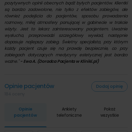
pozytywnych opinii obecnych bądź byłych pacjentów. Klientki
napojów (woda, kawa, herbata) oraz świeżej prasy.
są bardzo zadowolone, nie tylko z efektów zabiegów, ale
Punkt pobrań
– przeprowadzamy wszystkie badania
również podejścia do pacjentów, sposobu prowadzenia
obejmujące ponad 1000 badań laboratoryjnych
rozmowy, miłej atmosfery panującej w gabinecie w trakcie
wykonywanych przez firmę ALAB Laboratoria. Krew do
wizyty. Jest to lekarz zainteresowany pacjentem. Uważnie
badań pobierana jest dorosłym i dzieciom. Punkt
wysłucha, przeprowadzi szczegółowy wywiad, następnie
pobrań jest czynny wyłącznie przy ul. Kilińskiego 185 od
poniedziałku do piątku w godzinach 8.00 - 10.00. Wyniki
dopasuje najlepszy zabieg. Świetny specjalista, przy którym
badań w formie papierowej (wydruk z podpisem
każdy pacjent czuje się na prawdę bezpiecznie, co przy
elektronicznym) można odbierać przy ul. Kilińskiego 185
zabiegach dotyczących medycyny estetycznej jest bardzo
w godzinach pracy kliniki, czyli w dni robocze w
ważne."
- Ewa A. (Doradca Pacjenta w Kliniki.pl)
godzinach 8.00-20.00 oraz sobotę od 9:30 do 12:00.
Dogodna lokalizacja
:
Multi Clinic Centrum Medyczne – I Oddział: Księży Młyn
Opinie pacjentów
Dodaj opinię
Klinika mieści się w przy ul. Kilińskiego 185, Łódź 90-348, na
184 oceny
parterze budynku (wejście od Kilińskiego oraz
Tymienieckiego). Mieścimy się w Śródmieściu, w odległości
Opinie
Ankiety
Pokaż
ok. 4 km od Dworca PKP Łódź Kaliska i 2 km od Dworca PKP
pacjentów
telefoniczne
wszystkie
Łódź Fabryczna. Można do nas dojechać liniami komunikacji
miejskiej: