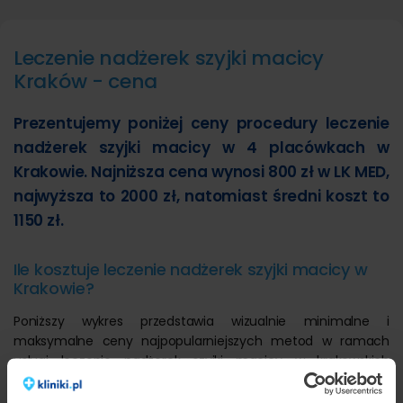
Leczenie nadżerek szyjki macicy
Kraków - cena
Prezentujemy poniżej ceny procedury leczenie
nadżerek szyjki macicy w 4 placówkach w
Krakowie. Najniższa cena wynosi 800 zł w LK MED,
najwyższa to 2000 zł, natomiast średni koszt to
1150 zł.
Ile kosztuje leczenie nadżerek szyjki macicy w
Krakowie?
Poniższy wykres przedstawia wizualnie minimalne i
maksymalne ceny najpopularniejszych metod w ramach
usługi leczenie nadżerek szyjki macicy w krakowskich
placówkach: