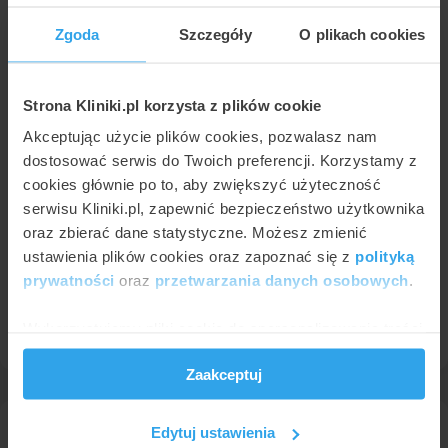
Zgoda
Szczegóły
O plikach cookies
2000
1750
1500
Strona Kliniki.pl korzysta z plików cookie
1250
1000 zł
1000
Akceptując użycie plików cookies, pozwalasz nam
800 zł
800 zł
750
dostosować serwis do Twoich preferencji. Korzystamy z
500
cookies głównie po to, aby zwiększyć użyteczność
250
serwisu Kliniki.pl, zapewnić bezpieczeństwo użytkownika
0
oraz zbierać dane statystyczne. Możesz zmienić
Intima Clinic
LK MED
Euromedica II
ustawienia plików cookies oraz zapoznać się z
polityką
prywatności
oraz
przetwarzania danych osobowych
.
Posiadamy również ofertę w 28 innych miastach. Sprawdź
Wykorzystujemy pliki cookie do spersonalizowania treści
ceny leczenie nadżerek szyjki macicy
w innych miastach.
i reklam, aby oferować funkcje społecznościowe i
Zaakceptuj
analizować ruch w naszej witrynie. Informacje o tym, jak
korzystasz z naszej witryny, udostępniamy partnerom
społecznościowym, reklamowym i analitycznym.
Edytuj ustawienia
Leczenie nadżerek szyjki macicy w