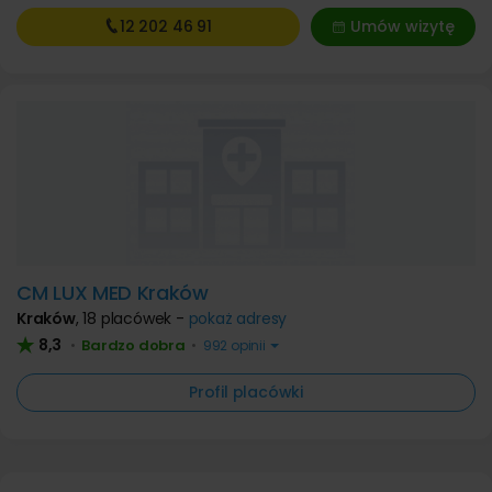
12 202
46 91
Umów wizytę
CM LUX MED Kraków
Kraków
,
18 placówek -
pokaż adresy
8,3
Bardzo dobra
•
•
992 opinii
Profil placówki