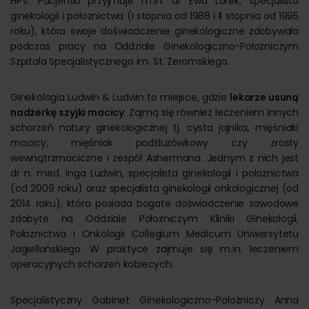
HPV. Pacjentki przyjmuje m.in. dr Ewa Lorek, specjalista
ginekologii i położnictwa (I stopnia od 1988 i II stopnia od 1995
roku), która swoje doświadczenie ginekologiczne zdobywała
podczas pracy na Oddziale Ginekologiczno-Położniczym
Szpitala Specjalistycznego im. St. Żeromskiego.
Ginekologia Ludwin & Ludwin to miejsce, gdzie
lekarze usuną
nadżerkę szyjki macicy
. Zajmą się również leczeniem innych
schorzeń natury ginekologicznej tj. cysta jajnika, mięśniaki
macicy, mięśniak podśluzówkowy czy zrosty
wewnątrzmaciczne i zespół Ashermana. Jednym z nich jest
dr n. med. Inga Ludwin, specjalista ginekologii i położnictwa
(od 2009 roku) oraz specjalista ginekologii onkologicznej (od
2014 roku), która posiada bogate doświadczenie zawodowe
zdobyte na Oddziale Położniczym Kliniki Ginekologii,
Położnictwa i Onkologii Collegium Medicum Uniwersytetu
Jagiellońskiego. W praktyce zajmuje się m.in. leczeniem
operacyjnych schorzeń kobiecych.
Specjalistyczny Gabinet Ginekologiczno-Położniczy Anna