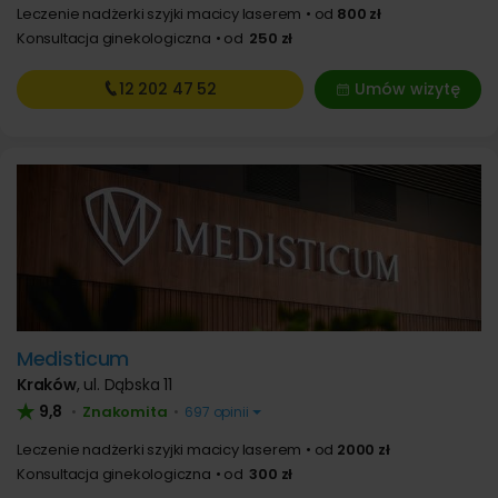
Leczenie nadżerki szyjki macicy laserem
od
800 zł
Konsultacja ginekologiczna
od
250 zł
12 202
47 52
Umów wizytę
Medisticum
Kraków
,
ul. Dąbska 11
9,8
Znakomita
•
•
697 opinii
Leczenie nadżerki szyjki macicy laserem
od
2000 zł
Konsultacja ginekologiczna
od
300 zł