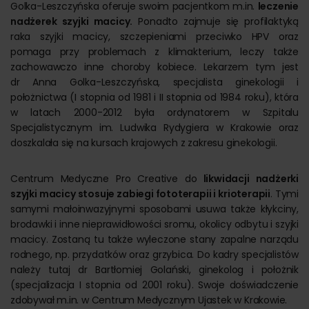
Golka-Leszczyńska oferuje swoim pacjentkom m.in.
leczenie
nadżerek szyjki macicy.
Ponadto zajmuje się profilaktyką
raka szyjki macicy, szczepieniami przeciwko HPV oraz
pomaga przy problemach z klimakterium, leczy także
zachowawczo inne choroby kobiece. Lekarzem tym jest
dr Anna Golka-Leszczyńska, specjalista ginekologii i
położnictwa (I stopnia od 1981 i II stopnia od 1984 roku), która
w latach 2000-2012 była ordynatorem w Szpitalu
Specjalistycznym im. Ludwika Rydygiera w Krakowie oraz
doszkalała się na kursach krajowych z zakresu ginekologii.
Centrum Medyczne Pro Creative do
likwidacji nadżerki
szyjki macicy stosuje zabiegi fototerapii i krioterapii
. Tymi
samymi małoinwazyjnymi sposobami usuwa także kłykciny,
brodawki i inne nieprawidłowości sromu, okolicy odbytu i szyjki
macicy. Zostaną tu także wyleczone stany zapalne narządu
rodnego, np. przydatków oraz grzybica. Do kadry specjalistów
należy tutaj dr Bartłomiej Golański, ginekolog i położnik
(specjalizacja I stopnia od 2001 roku). Swoje doświadczenie
zdobywał m.in. w Centrum Medycznym Ujastek w Krakowie.