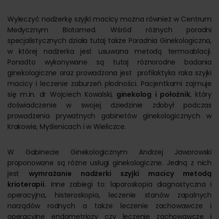
Wyleczyć nadżerkę szyjki macicy można również w Centrum
Medycznym Biotamed. Wśród różnych poradni
specjalistycznych działa tutaj także Poradnia Ginekologiczna,
w której nadżerka jest usuwana metodą termoablacji.
Ponadto wykonywane są tutaj różnorodne badania
ginekologiczne oraz prowadzona jest profilaktyka raka szyjki
macicy i leczenie zaburzeń płodności. Pacjentkami zajmuje
się m.in. dr Wojciech Kowalski,
ginekolog i położnik
, który
doświadczenie w swojej dziedzinie zdobył podczas
prowadzenia prywatnych gabinetów ginekologicznych w
Krakowie, Myślenicach i w Wieliczce.
W Gabinecie Ginekologicznym Andrzej Jaworowski
proponowane są różne usługi ginekologiczne. Jedną z nich
jest
wymrażanie nadżerki szyjki macicy metodą
krioterapii.
Inne zabiegi to: laparoskopia diagnostyczna i
operacyjna, histeroskopia, leczenie stanów zapalnych
narządów rodnych a także leczenie zachowawcze i
operacyjne endometriozy czy leczenie zachowawcze i