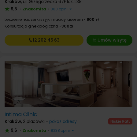
Kraków
,
ul. Grzegórzecka 67F lok. L38
9,5
Znakomita
•
•
300 opinii
Leczenie nadżerki szyjki macicy laserem
800 zł
Konsultacja ginekologiczna
300 zł
12 202
45 63
Umów wizytę
Intima Clinic
Kraków
,
2 placówki -
pokaż adresy
9,6
Znakomita
•
•
8238 opinii