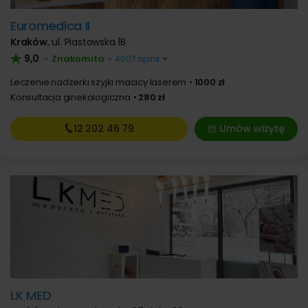
Euromedica II
Kraków
,
ul. Piastowska 1B
9,0
Znakomita
•
•
4007 opinii
Leczenie nadżerki szyjki macicy laserem
1000 zł
Konsultacja ginekologiczna
280 zł
12 202
46 79
Umów wizytę
LK MED