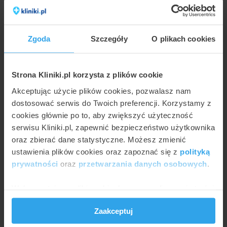
Leczenie nadżerek szyjki macicy na
mapie Rzeszowa
Zgoda
Szczegóły
O plikach cookies
Aby ułatwić odnalezienie kliniki posiadającej
tę usługę w swojej ofercie, przygotowaliśmy
Strona Kliniki.pl korzysta z plików cookie
mapę Rzeszowa z zaznaczonymi
Akceptując użycie plików cookies, pozwalasz nam
lokalizacjami placówek medycznych.
dostosować serwis do Twoich preferencji. Korzystamy z
cookies głównie po to, aby zwiększyć użyteczność
serwisu Kliniki.pl, zapewnić bezpieczeństwo użytkownika
Otwórz mapę
oraz zbierać dane statystyczne. Możesz zmienić
ustawienia plików cookies oraz zapoznać się z
polityką
prywatności
oraz
przetwarzania danych osobowych
.
Wykorzystujemy pliki cookie do spersonalizowania treści
i reklam, aby oferować funkcje społecznościowe i
Zaakceptuj
analizować ruch w naszej witrynie. Informacje o tym, jak
korzystasz z naszej witryny, udostępniamy partnerom