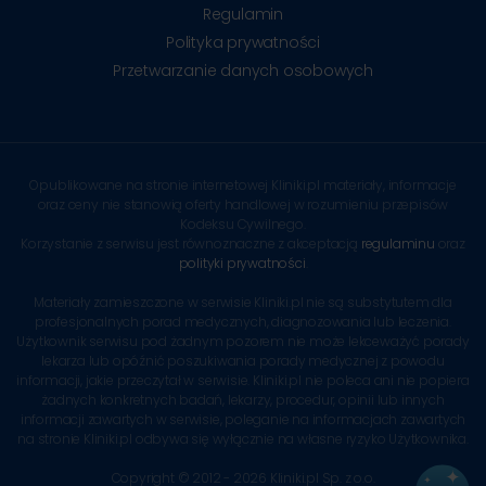
Regulamin
Polityka prywatności
Przetwarzanie danych osobowych
Opublikowane na stronie internetowej Kliniki.pl materiały, informacje
oraz ceny nie stanowią oferty handlowej w rozumieniu przepisów
Kodeksu Cywilnego.
Korzystanie z serwisu jest równoznaczne z akceptacją
regulaminu
oraz
polityki prywatności
.
Materiały zamieszczone w serwisie Kliniki.pl nie są substytutem dla
profesjonalnych porad medycznych, diagnozowania lub leczenia.
Użytkownik serwisu pod żadnym pozorem nie może lekceważyć porady
lekarza lub opóźnić poszukiwania porady medycznej z powodu
informacji, jakie przeczytał w serwisie. Kliniki.pl nie poleca ani nie popiera
żadnych konkretnych badań, lekarzy, procedur, opinii lub innych
informacji zawartych w serwisie, poleganie na informacjach zawartych
na stronie Kliniki.pl odbywa się wyłącznie na własne ryzyko Użytkownika.
Copyright © 2012 - 2026 Kliniki.pl Sp. z o.o.