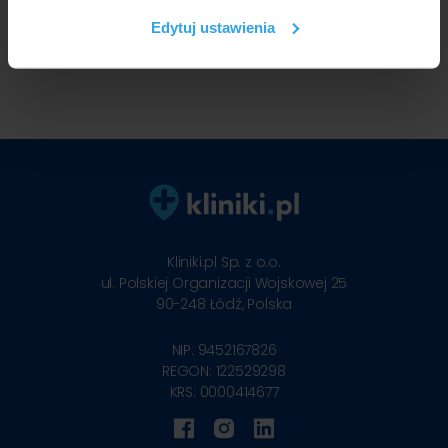
społecznościowym, reklamowym i analitycznym.
Edytuj ustawienia
Partnerzy mogą połączyć te informacje z innymi danymi
otrzymanymi od Ciebie lub uzyskanymi podczas
korzystania z ich usług.
Kliniki.pl Sp. z o.o.
ul. Polskiej Organizacji Wojskowej 25
90-248
Łódź, Polska
NIP: 9452167826
REGON: 122529298
KRS: 0000414677