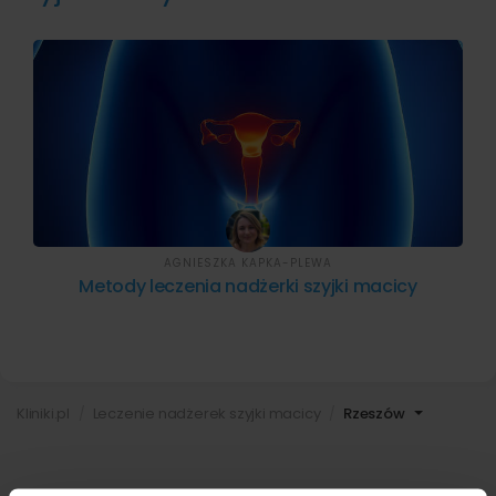
AGNIESZKA KAPKA-PLEWA
Metody leczenia nadżerki szyjki macicy
Kliniki.pl
Leczenie nadżerek szyjki macicy
Rzeszów