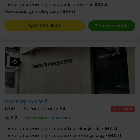
Leczenie nadżerki szyjki macicy laserem
od
800 zł
Konsultacja ginekologiczna
250 zł
42 289
95 80
Umów wizytę
Doctorpro Łódź
Łódź
,
ul. Stefana Jaracza 64
9,3
Znakomita
•
•
1514 opinii
Leczenie nadżerki szyjki macicy kriochirurgicznie
640 zł
Leczenie nadżerki szyjki macicy elektrokoagulacją
640 zł