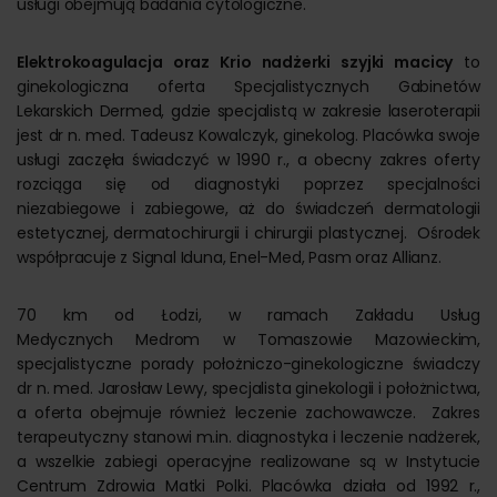
usługi obejmują badania cytologiczne.
Elektrokoagulacja oraz Krio nadżerki szyjki macicy
to
ginekologiczna oferta Specjalistycznych Gabinetów
Lekarskich Dermed, gdzie specjalistą w zakresie laseroterapii
jest dr n. med. Tadeusz Kowalczyk, ginekolog. Placówka swoje
usługi zaczęła świadczyć w 1990 r., a obecny zakres oferty
rozciąga się od diagnostyki poprzez specjalności
niezabiegowe i zabiegowe, aż do świadczeń dermatologii
estetycznej, dermatochirurgii i chirurgii plastycznej. Ośrodek
współpracuje z Signal Iduna, Enel-Med, Pasm oraz Allianz.
70 km od Łodzi, w ramach Zakładu Usług
Medycznych Medrom w Tomaszowie Mazowieckim,
specjalistyczne porady położniczo-ginekologiczne świadczy
dr n. med. Jarosław Lewy, specjalista ginekologii i położnictwa,
a oferta obejmuje również leczenie zachowawcze. Zakres
terapeutyczny stanowi m.in. diagnostyka i leczenie nadżerek,
a wszelkie zabiegi operacyjne realizowane są w Instytucie
Centrum Zdrowia Matki Polki. Placówka działa od 1992 r.,