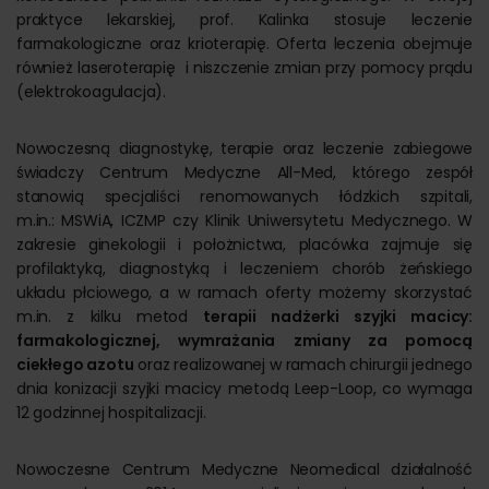
praktyce lekarskiej, prof. Kalinka stosuje leczenie
farmakologiczne oraz krioterapię. Oferta leczenia obejmuje
również laseroterapię i niszczenie zmian przy pomocy prądu
(elektrokoagulacja).
Nowoczesną diagnostykę, terapie oraz leczenie zabiegowe
świadczy Centrum Medyczne All-Med, którego zespół
stanowią specjaliści renomowanych łódzkich szpitali,
m.in.: MSWiA, ICZMP czy Klinik Uniwersytetu Medycznego. W
zakresie ginekologii i położnictwa, placówka zajmuje się
profilaktyką, diagnostyką i leczeniem chorób żeńskiego
układu płciowego, a w ramach oferty możemy skorzystać
m.in. z kilku metod
terapii nadżerki szyjki macicy:
farmakologicznej, wymrażania zmiany za pomocą
ciekłego azotu
oraz realizowanej w ramach chirurgii jednego
dnia konizacji szyjki macicy metodą Leep-Loop, co wymaga
12 godzinnej hospitalizacji.
Nowoczesne Centrum Medyczne Neomedical działalność