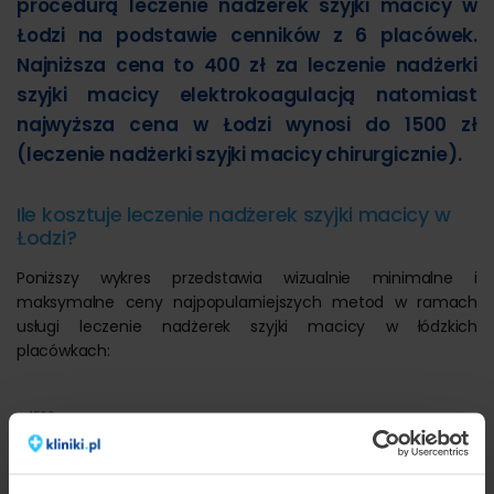
procedurą leczenie nadżerek szyjki macicy w
Łodzi na podstawie cenników z 6 placówek.
Najniższa cena to 400 zł za leczenie nadżerki
szyjki macicy elektrokoagulacją natomiast
najwyższa cena w Łodzi wynosi do 1500 zł
(leczenie nadżerki szyjki macicy chirurgicznie).
Ile kosztuje leczenie nadżerek szyjki macicy w
Łodzi?
Poniższy wykres przedstawia wizualnie minimalne i
maksymalne ceny najpopularniejszych metod w ramach
usługi leczenie nadżerek szyjki macicy w łódzkich
placówkach:
1500
1250
1000