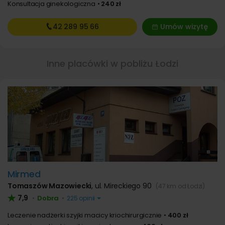
Konsultacja ginekologiczna
240 zł
42 289
95 66
Umów wizytę
Inne placówki w pobliżu Łodzi
Mirmed
Tomaszów Mazowiecki
,
ul. Mireckiego 90
(47 km od Łodzi)
7,9
Dobra
•
•
225 opinii
Leczenie nadżerki szyjki macicy kriochirurgicznie
400 zł