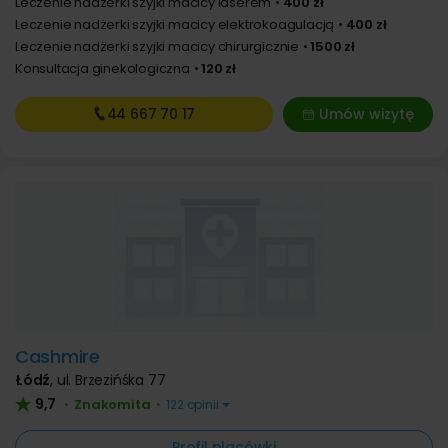
Leczenie nadżerki szyjki macicy laserem
400 zł
Leczenie nadżerki szyjki macicy elektrokoagulacją
400 zł
Leczenie nadżerki szyjki macicy chirurgicznie
1500 zł
Konsultacja ginekologiczna
120 zł
44 667
70 17
Umów wizytę
Cashmire
Łódź
,
ul. Brzezińśka 77
9,7
Znakomita
•
•
122 opinii
Profil placówki