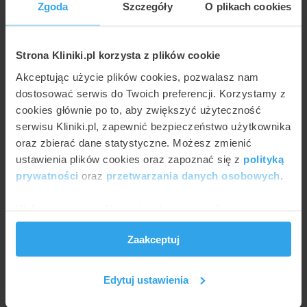
Zgoda
Szczegóły
O plikach cookies
800 zł
750
640 zł
640 zł
500
400 zł
400 zł
400 zł
Strona Kliniki.pl korzysta z plików cookie
250
Akceptując użycie plików cookies, pozwalasz nam
0
dostosować serwis do Twoich preferencji. Korzystamy z
Leczenie nadżerki szyjki
Leczenie nadżerki szyjki
Leczenie nadżerki szyjki
macicy laserem
macicy
macicy
cookies głównie po to, aby zwiększyć użyteczność
kriochirurgicznie
elektrokoagulacją
serwisu Kliniki.pl, zapewnić bezpieczeństwo użytkownika
cena minimalna
cena maksymalna
oraz zbierać dane statystyczne. Możesz zmienić
ustawienia plików cookies oraz zapoznać się z
polityką
Tabela cen leczenie nadżerek szyjki macicy w
prywatności
oraz
przetwarzania danych osobowych
.
Łodzi
Tabelaryczne zestawienie szczegółowych cen w zależności
Wykorzystujemy pliki cookie do spersonalizowania treści
od metody oraz placówki:
i reklam, aby oferować funkcje społecznościowe i
Zaakceptuj
analizować ruch w naszej witrynie. Informacje o tym, jak
korzystasz z naszej witryny, udostępniamy partnerom
Leczenie nadżerki szyjki macicy chirurgicznie
społecznościowym, reklamowym i analitycznym.
Edytuj ustawienia
Partnerzy mogą połączyć te informacje z innymi danymi
Leonarda Bujnowicz Mirmed
1500 zł
otrzymanymi od Ciebie lub uzyskanymi podczas