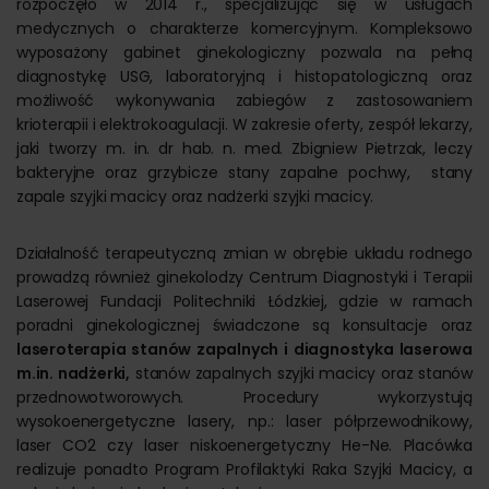
rozpoczęło w 2014 r., specjalizując się w usługach
medycznych o charakterze komercyjnym. Kompleksowo
wyposażony gabinet ginekologiczny pozwala na pełną
diagnostykę USG, laboratoryjną i histopatologiczną oraz
możliwość wykonywania zabiegów z zastosowaniem
krioterapii i elektrokoagulacji. W zakresie oferty, zespół lekarzy,
jaki tworzy m. in. dr hab. n. med. Zbigniew Pietrzak, leczy
bakteryjne oraz grzybicze stany zapalne pochwy, stany
zapale szyjki macicy oraz nadżerki szyjki macicy.
Działalność terapeutyczną zmian w obrębie układu rodnego
prowadzą również ginekolodzy Centrum Diagnostyki i Terapii
Laserowej Fundacji Politechniki Łódzkiej, gdzie w ramach
poradni ginekologicznej świadczone są konsultacje oraz
laseroterapia stanów zapalnych i diagnostyka laserowa
m.in. nadżerki,
stanów zapalnych szyjki macicy oraz stanów
przednowotworowych. Procedury wykorzystują
wysokoenergetyczne lasery, np.: laser półprzewodnikowy,
laser CO2 czy laser niskoenergetyczny He-Ne. Placówka
realizuje ponadto Program Profilaktyki Raka Szyjki Macicy, a