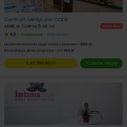
Centrum Medyczne CODE
Łódź
,
ul. Tuwima 15 lok. U4
9,3
Znakomita
•
•
1899 opinii
Leczenie nadżerki szyjki macicy laserem
500 zł
Konsultacja ginekologiczna
od
150 zł
42 289
96 07
Umów wizytę