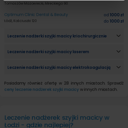
Tomaszów Mazowiecki, Mireckiego 90
korzystania z ich usług.
Optimum Clinic Dental & Beauty
od
1000 zł
Łódź, Kościuszki 120
do
1000 zł
Leczenie nadżerki szyjki macicy kriochirurgicznie
Leczenie nadżerki szyjki macicy laserem
Leczenie nadżerki szyjki macicy elektrokoagulacją
Posiadamy również ofertę w 28 innych miastach. Sprawdź
ceny leczenie nadżerek szyjki macicy
w innych miastach.
Leczenie nadżerek szyjki macicy w
Łodzi - gdzie najlepiej?