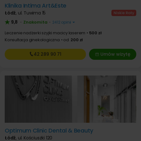
Klinika Intima Art&Este
Łódź
,
ul. Tuwima 15
9,8
Znakomita
•
•
2412 opinii
Leczenie nadżerki szyjki macicy laserem
500 zł
Konsultacja ginekologiczna
od
200 zł
42 289
90 71
Umów wizytę
Optimum Clinic Dental & Beauty
Łódź
,
ul. Kościuszki 120