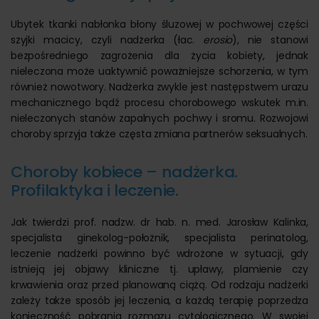
Ubytek tkanki nabłonka błony śluzowej w pochwowej części
szyjki macicy, czyli nadżerka (łac.
erosio
), nie stanowi
bezpośredniego zagrożenia dla życia kobiety, jednak
nieleczona może uaktywnić poważniejsze schorzenia, w tym
również nowotwory. Nadżerka zwykle jest następstwem urazu
mechanicznego bądź procesu chorobowego wskutek m.in.
nieleczonych stanów zapalnych pochwy i sromu. Rozwojowi
choroby sprzyja także częsta zmiana partnerów seksualnych.
Choroby kobiece – nadżerka.
Profilaktyka i leczenie.
Jak twierdzi prof. nadzw. dr hab. n. med. Jarosław Kalinka,
specjalista ginekolog-położnik, specjalista perinatolog,
leczenie nadżerki powinno być wdrożone w sytuacji, gdy
istnieją jej objawy kliniczne tj. upławy, plamienie czy
krwawienia oraz przed planowaną ciążą. Od rodzaju nadżerki
zależy także sposób jej leczenia, a każdą terapię poprzedza
konieczność pobrania rozmazu cytologicznego. W swojej