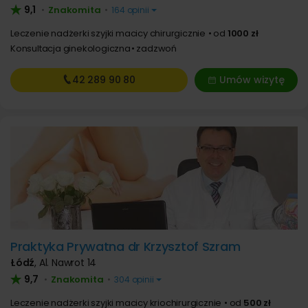
9,1
Znakomita
•
•
164 opinii
Leczenie nadżerki szyjki macicy chirurgicznie
od
1000 zł
Konsultacja ginekologiczna
zadzwoń
42 289
90 80
Umów wizytę
Praktyka Prywatna dr Krzysztof Szram
Łódź
,
Al. Nawrot 14
9,7
Znakomita
•
•
304 opinii
Leczenie nadżerki szyjki macicy kriochirurgicznie
od
500 zł