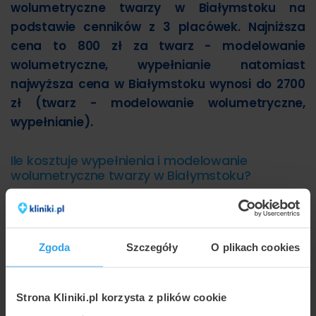
wolumetryczne twarzy w Białymstoku na
podstawie cenników z 3 placówek. Najniższa
cena to 800 zł za twarz - modelowanie
wolumetryczne, wypełnianie natomiast
najwyższa cena w Białymstoku wynosi do 2700
zł (twarz - modelowanie wolumetryczne,
wypełnianie).
Ile kosztuje wypełnienia i modelowanie
wolumetryczne twarzy w Białymstoku?
Poniższy wykres przedstawia wizualnie minimalne i
maksymalne ceny najpopularniejszych metod w ramach
usługi wypełnienia i modelowanie wolumetryczne twarzy w
białostockich placówkach:
Zgoda
Szczegóły
O plikach cookies
2750
2700 zł
Strona Kliniki.pl korzysta z plików cookie
2500
2250