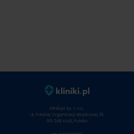
Kliniki.pl Sp. z o.o.
ul. Polskiej Organizacji Wojskowej 25
90-248
Łódź, Polska