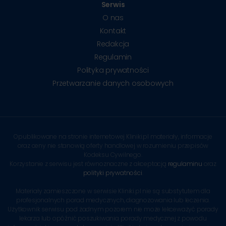
Serwis
O nas
Kontakt
Redakcja
Regulamin
Polityka prywatności
Przetwarzanie danych osobowych
Opublikowane na stronie internetowej Kliniki.pl materiały, informacje
oraz ceny nie stanowią oferty handlowej w rozumieniu przepisów
Kodeksu Cywilnego.
Korzystanie z serwisu jest równoznaczne z akceptacją
regulaminu
oraz
polityki prywatności
.
Materiały zamieszczone w serwisie Kliniki.pl nie są substytutem dla
profesjonalnych porad medycznych, diagnozowania lub leczenia.
Użytkownik serwisu pod żadnym pozorem nie może lekceważyć porady
lekarza lub opóźnić poszukiwania porady medycznej z powodu