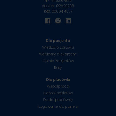
NIP: 9452167826
REGON: 122529298
KRS: 0000414677
Dla pacjenta
Wiedza o zdrowiu
Webinary z lekarzami
Opinie Pacjentów
Raty
Dla placówki
Współpraca
Cennik pakietów
Dodaj placówkę
Logowanie do panelu