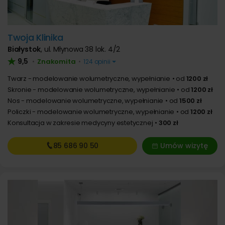
Twoja Klinika
Białystok
,
ul. Młynowa 38 lok. 4/2
9,5
Znakomita
•
•
124 opinii
Twarz - modelowanie wolumetryczne, wypełnianie
od
1200 zł
Skronie - modelowanie wolumetryczne, wypełnianie
od
1200 zł
Nos - modelowanie wolumetryczne, wypełnianie
od
1500 zł
Policzki - modelowanie wolumetryczne, wypełnianie
od
1200 zł
Konsultacja w zakresie medycyny estetycznej
300 zł
85 686
90 50
Umów wizytę