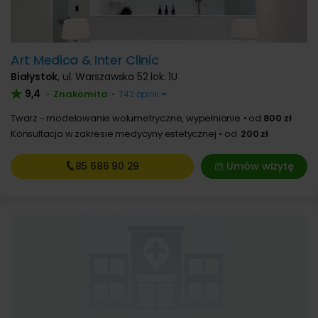
Art Medica & Inter Clinic
Białystok
,
ul. Warszawska 52 lok. 1U
9,4
Znakomita
•
•
742 opinii
Twarz - modelowanie wolumetryczne, wypełnianie
od
800 zł
Konsultacja w zakresie medycyny estetycznej
od
200 zł
85 686
90 29
Umów wizytę