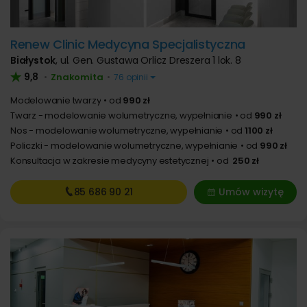
Renew Clinic Medycyna Specjalistyczna
Białystok
,
ul. Gen. Gustawa Orlicz Dreszera 1 lok. 8
9,8
Znakomita
•
•
76 opinii
Modelowanie twarzy
od
990 zł
Twarz - modelowanie wolumetryczne, wypełnianie
od
990 zł
Nos - modelowanie wolumetryczne, wypełnianie
od
1100 zł
Policzki - modelowanie wolumetryczne, wypełnianie
od
990 zł
Konsultacja w zakresie medycyny estetycznej
od
250 zł
85 686
90 21
Umów wizytę