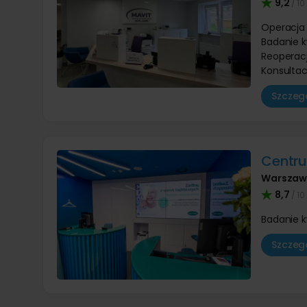
9,2
/ 10
Operacja 
Badanie k
Reoperac
Konsultac
Szczegó
Centru
Warsza
8,7
/ 10
Badanie k
Szczegó