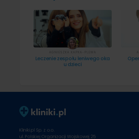
AGNIESZKA KAPKA-PLEWA
A
Leczenie zespołu leniwego oka
Oper
u dzieci
Kliniki.pl Sp. z o.o.
ul. Polskiej Organizacji Wojskowej 25