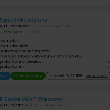
Operacje i leczenie ślinianek
 prostaty
Ortopeda
 dziecięca
 znamion i pieprzyków
Tomografia komputerowa
Urolog
 zmarszczek botoksem
Diagnostyka COVID-19
Pozostałe kategorie
ologia
Chirurg onkolog
niekcyjna
 Szpital Okulistyczny
Onkolog kliniczny
Chirurgia szczękowa
nie twarzy
Pozostałe kategorie
e kaszaka
Trycholog
Operacja zmiany płci
anie ust kwasem
e tłuszczaka
Psychoterapia
wa
,
ul. Gimnazjalna 1
(182 km od Białegostoku)
Psychiatra
Leczenie chorób kręgosłupa
 zmarszczek kwasem
ie znamienia barwnikowego
Fizjoterapia
Znakomita
•
•
603 opinii
owym
Antykoncepcja
e brodawki wirusowej / kurzajki
Fizykoterapia
Leczenie nietrzymania moczu
Leczenie bólu
zeza u dzieci
Onkologia
Masaże
zeza u dorosłych
Leczenie niepłodności
Medycyna pracy
walifikacyjne do operacji zeza
Leczenie zaburzeń odżywiania
ja zeza po zabiegu wykonanym w innym ośrodku
Leczenie bólu
ja okulistyczna dziecięca
o
ja okulistyczna
o
22 626
…
ły »
Umów wizytę
Zadzwoń:
pokaż
numer
D Szpital MAVIT Warszawa
wa
,
ul. Podleśna 61
(176 km od Białegostoku)