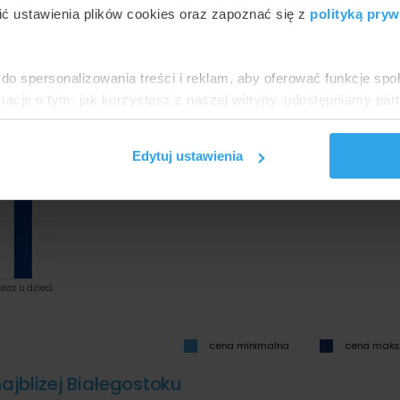
ć ustawienia plików cookies oraz zapoznać się z
polityką pryw
 maksymalne ceny najpopularniejszych metod w ramach usługi lecz
do spersonalizowania treści i reklam, aby oferować funkcje sp
ł
9000 zł
ormacje o tym, jak korzystasz z naszej witryny, udostępniamy p
Partnerzy mogą połączyć te informacje z innymi danymi otrzym
nia z ich usług.
Edytuj ustawienia
eza u dzieci
cena minimalna
cena mak
najbliżej Białegostoku