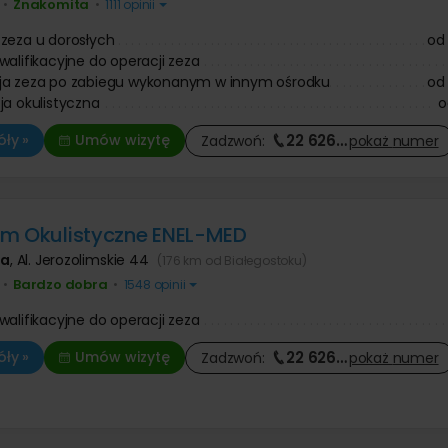
Znakomita
•
•
1111 opinii
zeza u dorosłych
od
walifikacyjne do operacji zeza
ja zeza po zabiegu wykonanym w innym ośrodku
od
ja okulistyczna
o
22 626
…
ły »
Umów wizytę
Zadzwoń:
pokaż
numer
m Okulistyczne ENEL-MED
wa
,
Al. Jerozolimskie 44
(176 km od Białegostoku)
Bardzo dobra
•
•
1548 opinii
walifikacyjne do operacji zeza
22 626
…
ły »
Umów wizytę
Zadzwoń:
pokaż
numer