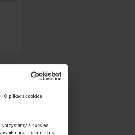
stoku
O plikach cookies
ne do
eza u
. Korzystamy z cookies
tkownika oraz zbierać dane