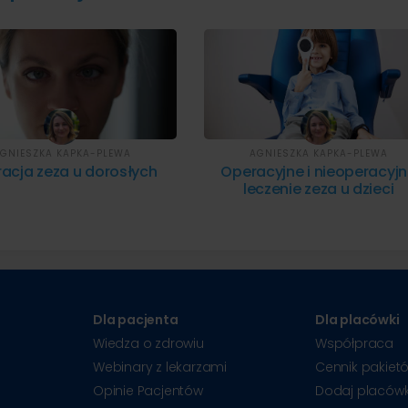
GNIESZKA KAPKA-PLEWA
AGNIESZKA KAPKA-PLEWA
acja zeza u dorosłych
Operacyjne i nieoperacyj
leczenie zeza u dzieci
Dla pacjenta
Dla placówki
Wiedza o zdrowiu
Współpraca
Webinary z lekarzami
Cennik pakiet
Opinie Pacjentów
Dodaj placów