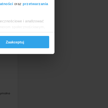
atności
oraz
przetwarzania
enie i
ołecznościowe i analizować
artnerom społecznościowym,
anymi od Ciebie lub
Zaakceptuj
symalna