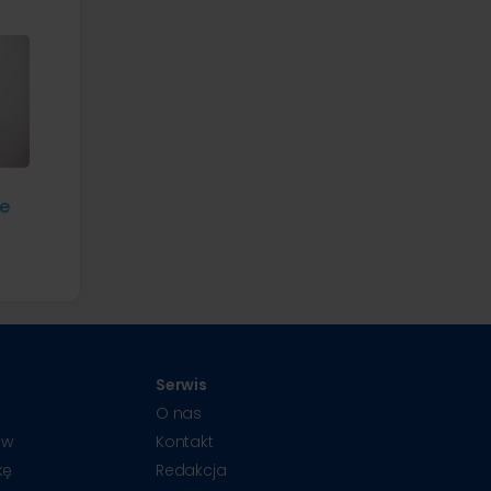
ne
Serwis
O nas
ów
Kontakt
kę
Redakcja