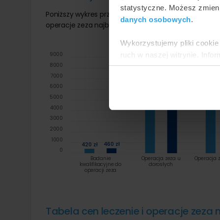
statystyczne. Możesz zmieni
Poniższy wykres przedstawia wizualnie minimalne i
danych osobowych
.
operacje zeza najbliżej Białegostoku:
Wykorzystujemy pliki cookie 
9000 zł
9000 z
ruch w naszej witrynie. Inf
9000
8000
reklamowym i analitycznym. 
7000
uzyskanymi podczas korzysta
6000 zł
6000
5000
4000
3000
2000
1000
460 zł
420 zł
0
Badanie
Operacja zeza u
Operacja z
kwalifikacyjne do
dorosłych
operacji zeza
Tabela cen leczenie i operacje zeza 