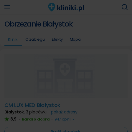
Obrzezanie Białystok
Kliniki
O zabiegu
Efekty
Mapa
CM LUX MED Białystok
Białystok
,
3 placówki -
pokaż adresy
8,9
Bardzo dobra
•
•
947 opinii
Profil placówki