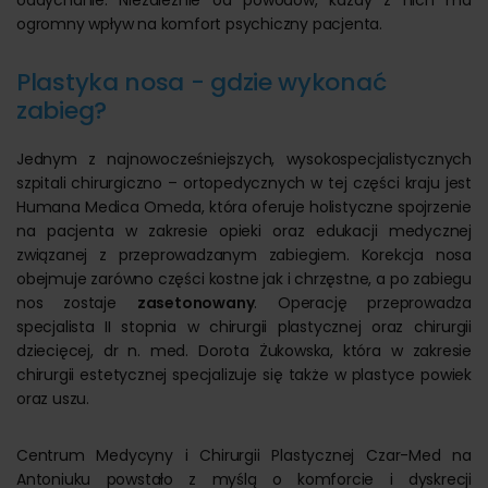
oddychanie. Niezależnie od powodów, każdy z nich ma
ogromny wpływ na komfort psychiczny pacjenta.
Plastyka nosa - gdzie wykonać
zabieg?
Jednym z najnowocześniejszych, wysokospecjalistycznych
szpitali chirurgiczno – ortopedycznych w tej części kraju jest
Humana Medica Omeda, która oferuje holistyczne spojrzenie
na pacjenta w zakresie opieki oraz edukacji medycznej
związanej z przeprowadzanym zabiegiem. Korekcja nosa
obejmuje zarówno części kostne jak i chrzęstne, a po zabiegu
nos zostaje
zasetonowany
. Operację przeprowadza
specjalista II stopnia w chirurgii plastycznej oraz chirurgii
dziecięcej, dr n. med. Dorota Żukowska, która w zakresie
chirurgii estetycznej specjalizuje się także w plastyce powiek
oraz uszu.
Centrum Medycyny i Chirurgii Plastycznej Czar-Med na
Antoniuku powstało z myślą o komforcie i dyskrecji