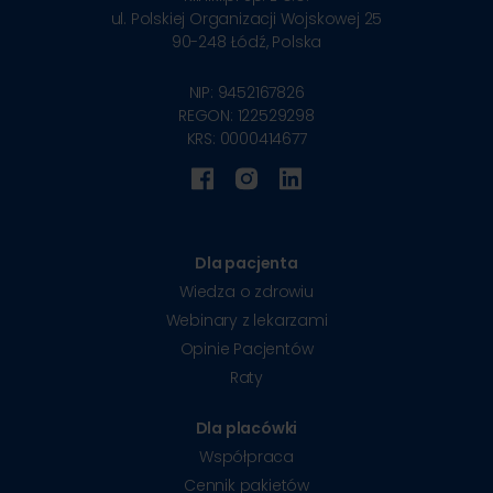
ul. Polskiej Organizacji Wojskowej 25
90-248
Łódź, Polska
NIP: 9452167826
REGON: 122529298
KRS: 0000414677
Dla pacjenta
Wiedza o zdrowiu
Webinary z lekarzami
Opinie Pacjentów
Raty
Dla placówki
Współpraca
Cennik pakietów