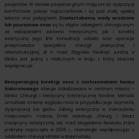
pacjentów. W okresie pooperacyjnym mają oni do dyspozycji
komfortowe pokoje wypoczynkowe i są pod stałą opieką
lekarza oraz pielęgniarki.
Zniekształcenia, wady wrodzone
lub pourazowe nosa
są tu objęte zabiegiem chirurgicznym
ze wskazaniami zarówno medycznymi, jak i korektą
estetyczną jego linii. Konsultacji udziela oraz operacje
przeprowadza specjalista chirurgii plastycznej i
rekonstrukcyjnej, dr n. med. Zbigniew Giedrojć Juraha, a
klinika jest jedną z nielicznych w kraju z którą obecnie
współpracuje.
Bezoperacyjną korekcję nosa z zastosowaniem kwasu
hialuronowego
oferuje zlokalizowana w centrum miasta –
Klinika Chirurgii i Medycyny Estetetycznej Noviline. Metoda
umożliwia zmianę wyglądu nosa w przypadku jego asymetrii,
dysproporcji lub garbu. Zabieg estetyczny w znieczuleniu
miejscowym maścią Emla wykonuje chirurg i lekarz
medycyny estetycznej, lek. med. Magdalena Nowicka, która
praktykę rozpoczęła w 2005 r., równolegle współpracując z
oddziałem chirurgii MSWiA w Białymstoku.