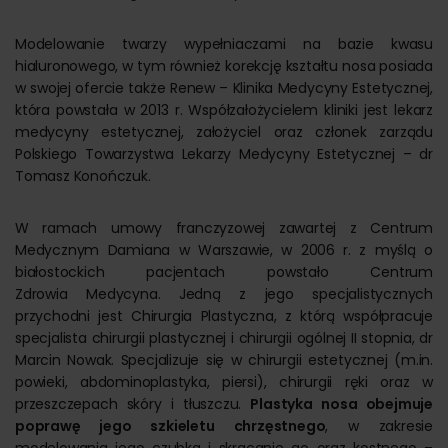
Modelowanie twarzy wypełniaczami na bazie kwasu
hialuronowego, w tym również korekcję kształtu nosa posiada
w swojej ofercie także Renew – Klinika Medycyny Estetycznej,
która powstała w 2013 r. Współzałożycielem kliniki jest lekarz
medycyny estetycznej, założyciel oraz członek zarządu
Polskiego Towarzystwa Lekarzy Medycyny Estetycznej – dr
Tomasz Konończuk.
W ramach umowy franczyzowej zawartej z Centrum
Medycznym Damiana w Warszawie, w 2006 r. z myślą o
białostockich pacjentach powstało Centrum
Zdrowia Medycyna. Jedną z jego specjalistycznych
przychodni jest Chirurgia Plastyczna, z którą współpracuje
specjalista chirurgii plastycznej i chirurgii ogólnej II stopnia, dr
Marcin Nowak. Specjalizuje się w chirurgii estetycznej (m.in.
powieki, abdominoplastyka, piersi), chirurgii ręki oraz w
przeszczepach skóry i tłuszczu.
Plastyka nosa obejmuje
poprawę jego szkieletu chrzęstnego
, w zakresie