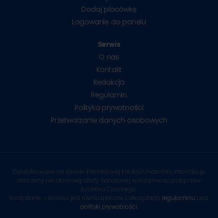
Dodaj placówkę
Logowanie do panelu
Serwis
O nas
Kontakt
Redakcja
Regulamin
Polityka prywatności
Przetwarzanie danych osobowych
Opublikowane na stronie internetowej Kliniki.pl materiały, informacje
oraz ceny nie stanowią oferty handlowej w rozumieniu przepisów
Kodeksu Cywilnego.
Korzystanie z serwisu jest równoznaczne z akceptacją
regulaminu
oraz
polityki prywatności
.