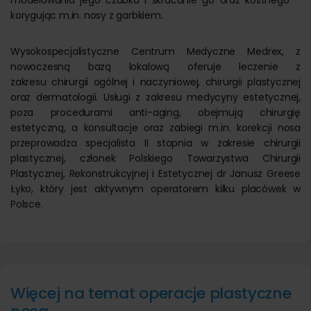
modelowania jego czubka i skracanie go oraz kostnego –
korygując m.in. nosy z garbkiem.
Wysokospecjalistyczne Centrum Medyczne Medrex, z
nowoczesną bazą lokalową oferuje leczenie z
zakresu chirurgii ogólnej i naczyniowej, chirurgii plastycznej
oraz dermatologii. Usługi z zakresu medycyny estetycznej,
poza procedurami anti-aging, obejmują chirurgię
estetyczną, a konsultacje oraz zabiegi m.in. korekcji nosa
przeprowadza specjalista II stopnia w zakresie chirurgii
plastycznej, członek Polskiego Towarzystwa Chirurgii
Plastycznej, Rekonstrukcyjnej i Estetycznej dr Janusz Greese
Łyko, który jest aktywnym operatorem kilku placówek w
Polsce.
Więcej na temat operacje plastyczne