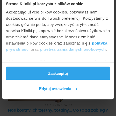
Strona Kliniki.pl korzysta z plików cookie
Akceptując użycie plików cookies, pozwalasz nam
dostosować serwis do Twoich preferencji. Korzystamy z
cookies głównie po to, aby zwiększyć użyteczność
AGNIESZKA KAPKA-PLEWA
serwisu Kliniki.pl, zapewnić bezpieczeństwo użytkownika
Korekcja nosa techniką zamkniętą
oraz zbierać dane statystyczne. Możesz zmienić
ustawienia plików cookies oraz zapoznać się z
polityką
prywatności
oraz
przetwarzania danych osobowych
.
Wykorzystujemy pliki cookie do spersonalizowania treści
i reklam, aby oferować funkcje społecznościowe i
Zaakceptuj
analizować ruch w naszej witrynie. Informacje o tym, jak
korzystasz z naszej witryny, udostępniamy partnerom
społecznościowym, reklamowym i analitycznym.
Edytuj ustawienia
Partnerzy mogą połączyć te informacje z innymi danymi
otrzymanymi od Ciebie lub uzyskanymi podczas
korzystania z ich usług.
OLGA SZYMKOWIAK
Nos kostny, chrzęstny, totalny... Co to za zabiegi?