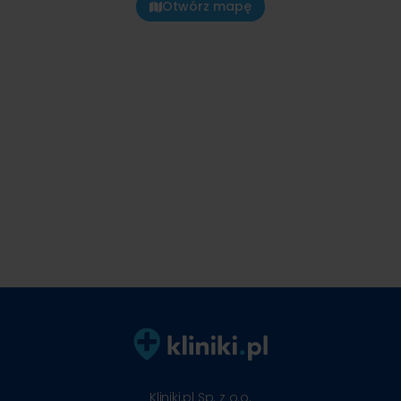
Otwórz mapę
Kliniki.pl Sp. z o.o.