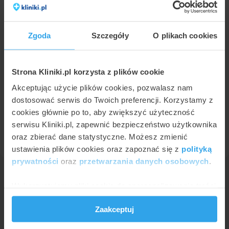
Zgoda
Szczegóły
O plikach cookies
Strona Kliniki.pl korzysta z plików cookie
Akceptując użycie plików cookies, pozwalasz nam
dostosować serwis do Twoich preferencji. Korzystamy z
cookies głównie po to, aby zwiększyć użyteczność
Modelowanie wolumetryczne twarzy - co to
takiego?
serwisu Kliniki.pl, zapewnić bezpieczeństwo użytkownika
oraz zbierać dane statystyczne. Możesz zmienić
ustawienia plików cookies oraz zapoznać się z
polityką
prywatności
oraz
przetwarzania danych osobowych
.
Kliniki.pl
Wypełnienia i modelowanie wolumetryczne twarzy
Lubin
Wykorzystujemy pliki cookie do spersonalizowania treści
i reklam, aby oferować funkcje społecznościowe i
Zaakceptuj
analizować ruch w naszej witrynie. Informacje o tym, jak
korzystasz z naszej witryny, udostępniamy partnerom