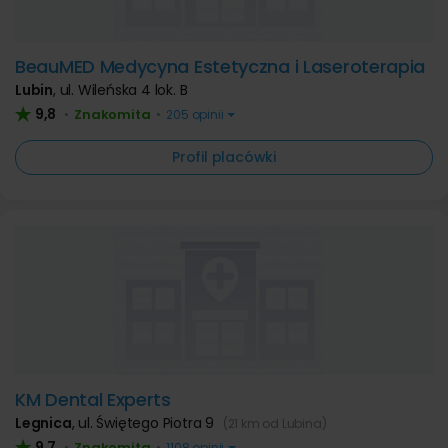
BeauMED Medycyna Estetyczna i Laseroterapia
Lubin
,
ul. Wileńska 4 lok. B
9,8
Znakomita
•
•
205 opinii
Profil placówki
KM Dental Experts
Legnica
,
ul. Świętego Piotra 9
(21 km od Lubina)
9,7
Znakomita
•
•
1108 opinii