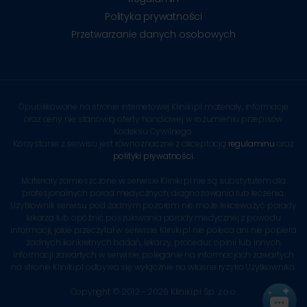
Polityka prywatności
Przetwarzanie danych osobowych
Opublikowane na stronie internetowej Kliniki.pl materiały, informacje
oraz ceny nie stanowią oferty handlowej w rozumieniu przepisów
Kodeksu Cywilnego.
Korzystanie z serwisu jest równoznaczne z akceptacją
regulaminu
oraz
polityki prywatności
.
Materiały zamieszczone w serwisie Kliniki.pl nie są substytutem dla
profesjonalnych porad medycznych, diagnozowania lub leczenia.
Użytkownik serwisu pod żadnym pozorem nie może lekceważyć porady
lekarza lub opóźnić poszukiwania porady medycznej z powodu
informacji, jakie przeczytał w serwisie. Kliniki.pl nie poleca ani nie popiera
żadnych konkretnych badań, lekarzy, procedur, opinii lub innych
informacji zawartych w serwisie, poleganie na informacjach zawartych
na stronie Kliniki.pl odbywa się wyłącznie na własne ryzyko Użytkownika.
Copyright © 2012 - 2026 Kliniki.pl Sp. z o.o.