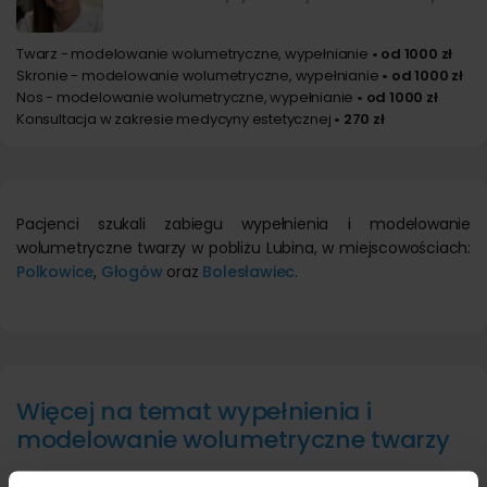
Twarz - modelowanie wolumetryczne, wypełnianie
• od 1000 zł
Skronie - modelowanie wolumetryczne, wypełnianie
• od 1000 zł
Nos - modelowanie wolumetryczne, wypełnianie
• od 1000 zł
Konsultacja w zakresie medycyny estetycznej
• 270 zł
Pacjenci szukali zabiegu wypełnienia i modelowanie
wolumetryczne twarzy w pobliżu Lubina, w miejscowościach:
Polkowice
,
Głogów
oraz
Bolesławiec
.
Więcej na temat wypełnienia i
modelowanie wolumetryczne twarzy