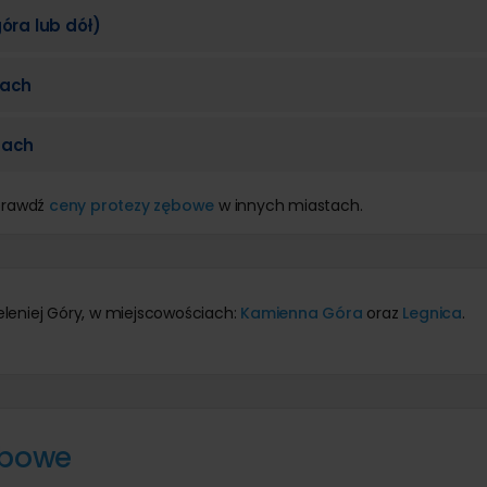
óra lub dół)
tach
tach
Sprawdź
ceny protezy zębowe
w innych miastach.
eleniej Góry, w miejscowościach:
Kamienna Góra
oraz
Legnica
.
ębowe