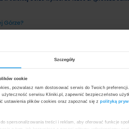
ej Górze?
i maksymalne ceny najpopularniejszych metod w ramach usługi p
Szczegóły
13200 zł
10500 zł
10500 zł
 plików cookie
0 zł
7000 zł
7000 zł
okies, pozwalasz nam dostosować serwis do Twoich preferencji
ć użyteczność serwisu Kliniki.pl, zapewnić bezpieczeństwo uży
ć ustawienia plików cookies oraz zapoznać się z
polityką pryw
teza całkowita
Proteza zębowa
Proteza zębowa
owa - osiadająca
stabilizowana na 2
stabilizowana na 4
do spersonalizowania treści i reklam, aby oferować funkcje sp
(góra i dół)
implantach
implantach
ormacje o tym, jak korzystasz z naszej witryny, udostępniamy p