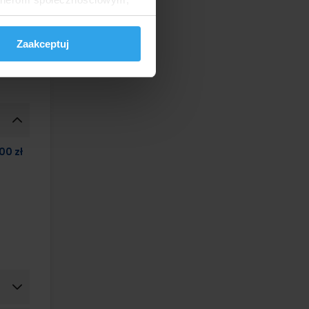
anymi od Ciebie lub
symalna
Zaakceptuj
00 zł