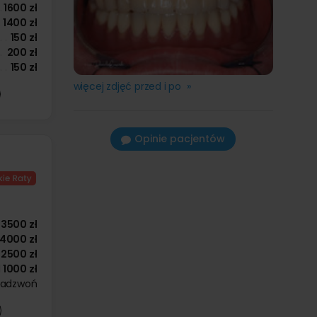
1600 zł
1400 zł
150 zł
200 zł
150 zł
więcej zdjęć przed i po »
Opinie pacjentów
3500 zł
4000 zł
2500 zł
d
1000 zł
zadzwoń