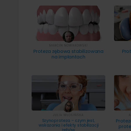
MARCIN NOWAKOWSKI
Proteza zębowa stabilizowana
Pro
na implantach
JULIA WŁOSIŃSKA
A
Szynoproteza – czym jest,
Prote
wskazania i efekty stabilizacji
prote
zębów