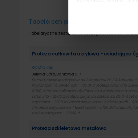
reklamowym i analitycznym. 
uzyskanymi podczas korzysta
Tabela cen protezy zębowe w Jeleni
Tabelaryczne zestawienie szczegółowych cen w zal
Proteza całkowita akrylowa - osiadająca (g
KCM Clinic
Jelenia Góra, Bankowa 5-7
Proteza całkowita akrylowa na 2 implantach i 2 lokatorach -
implantach i 4 lokatorach - 10500 zł Proteza całkowita ak
9000 zł Proteza całkowita akrylowa na 4 implantach mocowa
całkowita - 2500 zł Proteza akrylowa częściowa do 3-4 zębó
częściowa - 2200 zł Proteza akrylowa na 2 teleskopach - 930
zł Proteza akrylowa na 4 teleskopach - 11100 zł Proteza akryl
na 6 teleskopach - 13200 zł
Proteza szkieletowa metalowa