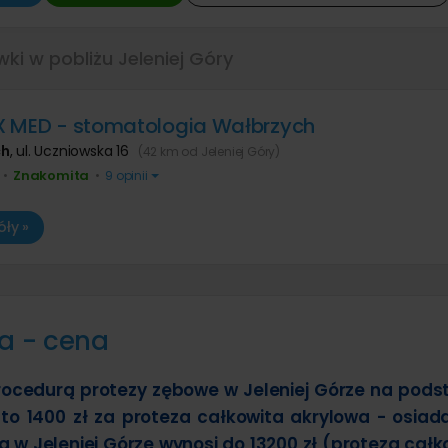
wki w pobliżu Jeleniej Góry
 MED - stomatologia Wałbrzych
ch
,
ul. Uczniowska 16
(42 km od Jeleniej Góry)
Znakomita
•
•
9 opinii
ły »
a - cena
rocedurą protezy zębowe w Jeleniej Górze na pods
to 1400 zł za proteza całkowita akrylowa - osiad
 w Jeleniej Górze wynosi do 13200 zł (proteza całk