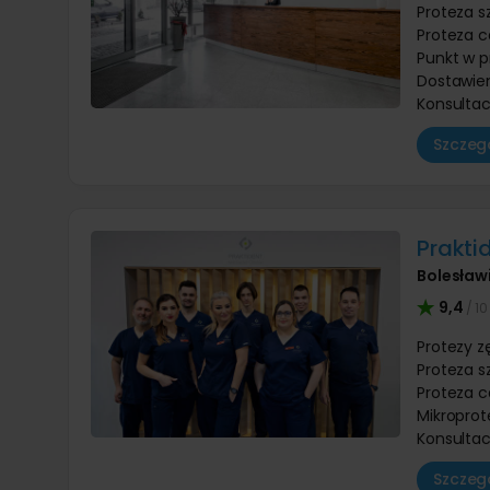
Proteza s
Proteza c
Punkt w p
Dostawien
Konsultac
Szczegó
Prakti
Bolesław
9,4
/ 10
Protezy 
Proteza s
Proteza c
Mikroprot
Konsultac
Szczegó