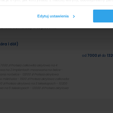
Partnerzy mogą połączyć te informacje z innymi danymi otrzym
cena minimalna
cena mak
nia z ich usług.
Edytuj ustawienia
ej Górze
eżności od metody oraz placówki:
óra i dół)
od
7000 zł
do
132
 7000 zł Proteza całkowita akrylowa na 4
rylowa na 2 implantach mocowana na belce -
na na belce - 12000 zł Proteza akrylowa
w mikrówka - 1500 zł Proteza akrylowa całkowita
0 zł Proteza akrylowa na 3 teleskopach - 10200
owa na 5 teleskopach - 12000 zł Proteza akrylowa