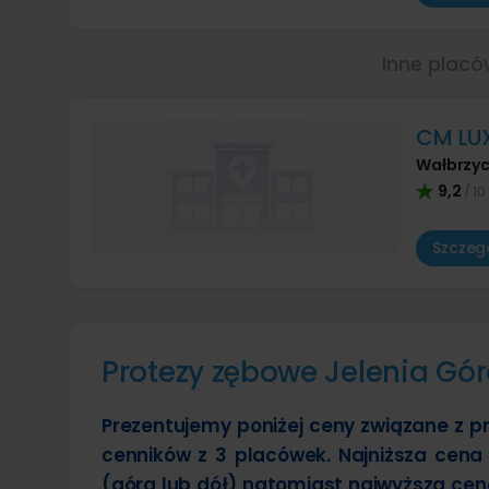
Inne placó
CM LUX
Wałbrzy
9,2
/ 10
Szczegó
Protezy zębowe Jelenia Gór
Prezentujemy poniżej ceny związane z p
cenników z 3 placówek. Najniższa cena 
(góra lub dół) natomiast najwyższa cena