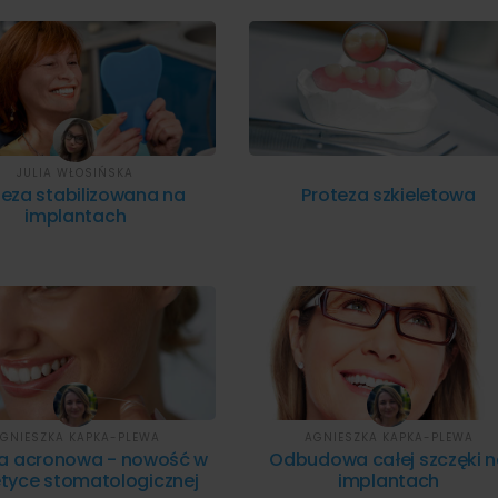
JULIA WŁOSIŃSKA
teza stabilizowana na
Proteza szkieletowa
implantach
GNIESZKA KAPKA-PLEWA
AGNIESZKA KAPKA-PLEWA
za acronowa - nowość w
Odbudowa całej szczęki 
tyce stomatologicznej
implantach