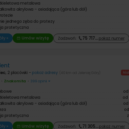
zkieletowa metalowa
ałkowita akrylowa - osiadająca (góra lub dół)
rotezie
ie jednego zęba do protezy
ja protetyczna
75 717
…
ły »
Umów wizytę
Zadzwoń:
pokaż
numer
dent
iec
,
2 placówki -
pokaż adresy
(40 km od Jeleniej Góry)
Znakomita
•
•
399 opinii
zębowe
od
zkieletowa metalowa
od
ałkowita akrylowa - osiadająca (góra lub dół)
od
eza
o
ja protetyczna
71 305
…
ły »
Umów wizytę
Zadzwoń:
pokaż
numer