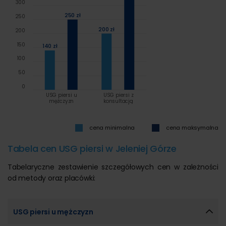
300
250 zł
250
200 zł
200
150
140 zł
100
50
0
USG piersi u
USG piersi z
mężczyzn
konsultacją
cena minimalna
cena maksymalna
Tabela cen USG piersi w Jeleniej Górze
Tabelaryczne zestawienie szczegółowych cen w zależności
od metody oraz placówki:
USG piersi u mężczyzn