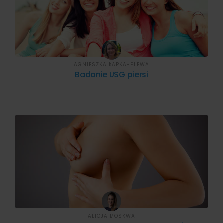
AGNIESZKA KAPKA-PLEWA
Badanie USG piersi
ALICJA MOSKWA