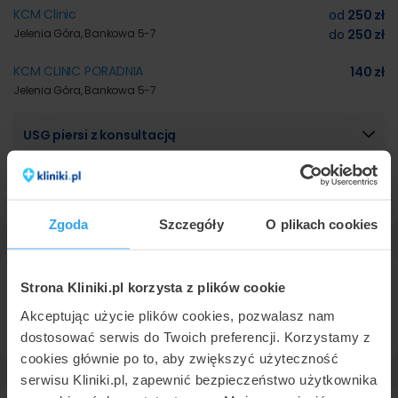
KCM Clinic
od
250 zł
Jelenia Góra, Bankowa 5-7
do
250 zł
KCM CLINIC PORADNIA
140 zł
Jelenia Góra, Bankowa 5-7
USG piersi z konsultacją
Posiadamy również ofertę w 60 innych miastach. Sprawdź
ceny USG piersi
w innych miastach.
Zgoda
Szczegóły
O plikach cookies
Strona Kliniki.pl korzysta z plików cookie
Pacjenci szukali zabiegu usg piersi w pobliżu Jeleniej Góry, w
miejscowościach:
Kamienna Góra
oraz
Bolesławiec
.
Akceptując użycie plików cookies, pozwalasz nam
dostosować serwis do Twoich preferencji. Korzystamy z
cookies głównie po to, aby zwiększyć użyteczność
serwisu Kliniki.pl, zapewnić bezpieczeństwo użytkownika