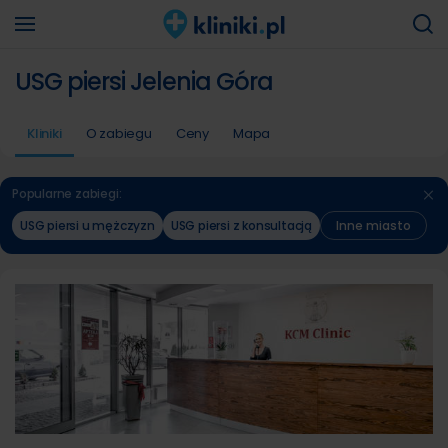
USG piersi Jelenia Góra
Kliniki
O zabiegu
Ceny
Mapa
Popularne zabiegi:
USG piersi u mężczyzn
USG piersi z konsultacją
Inne miasto