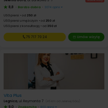
Jelenia Góra
,
ul. Bankowa 5-7
8,8
Bardzo dobra
•
•
3074 opinii
USG piersi
od
250 zł
USG piersi u mężczyzn
od
250 zł
USG piersi z konsultacją
od
350 zł
75 717
70 24
Umów wizytę
Vita Plus
Legnica
,
ul. Reymonta 7
(45 km od Jeleniej Góry)
9,0
Znakomita
•
•
803 opinii