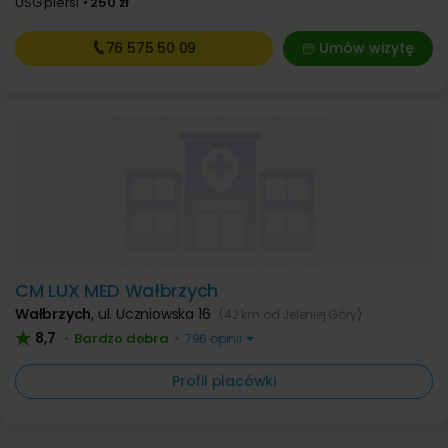
USG piersi
250 zł
76 575
50 09
Umów wizytę
CM LUX MED Wałbrzych
Wałbrzych
,
ul. Uczniowska 16
(42 km od Jeleniej Góry)
8,7
Bardzo dobra
•
•
796 opinii
Profil placówki