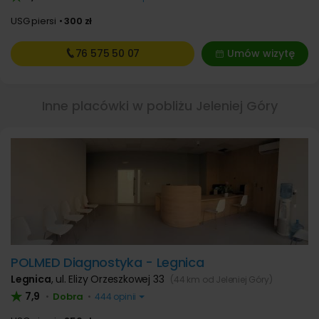
USG piersi
300 zł
76 575
50 07
Umów wizytę
Inne placówki w pobliżu Jeleniej Góry
POLMED Diagnostyka - Legnica
Legnica
,
ul. Elizy Orzeszkowej 33
(44 km od Jeleniej Góry)
7,9
Dobra
•
•
444 opinii