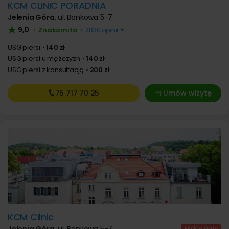
KCM CLINIC PORADNIA
Jelenia Góra
,
ul. Bankowa 5-7
9,0
Znakomita
•
•
2830 opinii
USG piersi
140 zł
USG piersi u mężczyzn
140 zł
USG piersi z konsultacją
200 zł
75 717
70 25
Umów wizytę
KCM Clinic