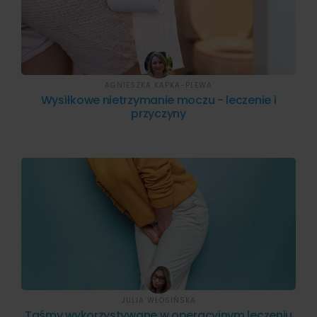
AGNIESZKA KAPKA-PLEWA
Wysiłkowe nietrzymanie moczu - leczenie i
przyczyny
JULIA WŁOSIŃSKA
Taśmy wykorzystywane w operacyjnym leczeniu