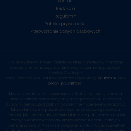
Kontakt
Redakcja
Regulamin
Polityka prywatności
Przetwarzanie danych osobowych
Opublikowane na stronie internetowej Kliniki.pl materiały, informacje
oraz ceny nie stanowią oferty handlowej w rozumieniu przepisów
Kodeksu Cywilnego.
Korzystanie z serwisu jest równoznaczne z akceptacją
regulaminu
oraz
polityki prywatności
.
Materiały zamieszczone w serwisie Kliniki.pl nie są substytutem dla
profesjonalnych porad medycznych, diagnozowania lub leczenia.
Użytkownik serwisu pod żadnym pozorem nie może lekceważyć porady
lekarza lub opóźnić poszukiwania porady medycznej z powodu
informacji, jakie przeczytał w serwisie. Kliniki.pl nie poleca ani nie popiera
żadnych konkretnych badań, lekarzy, procedur, opinii lub innych
informacji zawartych w serwisie, poleganie na informacjach zawartych
na stronie Kliniki.pl odbywa się wyłącznie na własne ryzyko Użytkownika.