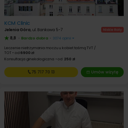
KCM Clinic
Jelenia Góra
,
ul. Bankowa 5-7
8,8
Bardzo dobra
•
•
3074 opinii
Leczenie nietrzymania moczu u kobiet taśmą TVT /
TOT
od
6900 zł
Konsultacja ginekologiczna
od
250 zł
75 717
70 13
Umów wizytę