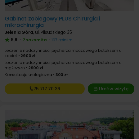
Gabinet zabiegowy PLUS Chirurgia i
mikrochirurgia
Jelenia Góra
,
ul. Piłsudskiego 35
9,9
Znakomita
•
•
197 opinii
Leczenie nadczynności pęcherza moczowego botoksem u
kobiet
2900 zł
Leczenie nadczynności pęcherza moczowego botoksem u
mężczyzn
2900 zł
Konsultacja urologiczna
300 zł
75 717
70 36
Umów wizytę