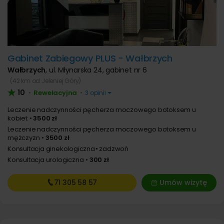
Gabinet Zabiegowy PLUS - Wałbrzych
Wałbrzych
,
ul. Młynarska 24, gabinet nr 6
(42 km od Jeleniej Góry)
10
Rewelacyjna
•
•
3 opinii
Leczenie nadczynności pęcherza moczowego botoksem u
kobiet
3500 zł
Leczenie nadczynności pęcherza moczowego botoksem u
mężczyzn
3500 zł
Konsultacja ginekologiczna
zadzwoń
Konsultacja urologiczna
300 zł
71 305
58 57
Umów wizytę