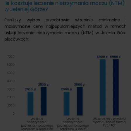
Ile kosztuje leczenie nietrzymania moczu (NTM)
w Jeleniej Górze?
Poniższy wykres przedstawia wizualnie minimalne i
maksymalne ceny najpopularniejszych metod w ramach
usługi leczenie nietrzymania moczu (NTM) w Jelenia Góra
placówkach:
6900 zł
6900 zł
7000
6000
5000
4000
3500 zł
3500 zł
2900 zł
2900 zł
3000
2000
1000
0
Leczenie
Leczenie
Leczenie nietrzymania
nadczynności
nadczynności
moczu u kobiet taśmą
pęcherza moczowego
pęcherza moczowego
TVT / TOT
botoksem u mężczyzn
botoksem u kobiet