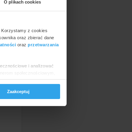
a
O plikach cookies
m w 2
. Korzystamy z cookies
0 zł,
tkownika oraz zbierać dane
atności
oraz
przetwarzania
?
ołecznościowe i analizować
usługi
artnerom społecznościowym,
anymi od Ciebie lub
Zaakceptuj