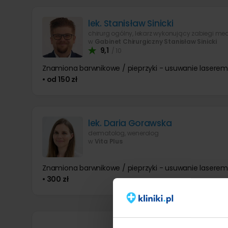
lek. Stanisław Sinicki
w
Gabinet Chirurgiczny Stanisław Sinicki
9,1
/ 10
Znamiona barwnikowe / pieprzyki - usuwanie laserem
• od 150 zł
lek. Daria Gorawska
dermatolog, wenerolog
w
Vita Plus
Znamiona barwnikowe / pieprzyki - usuwanie laserem
• 300 zł