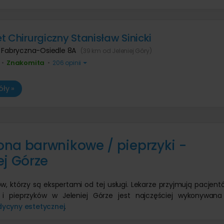
t Chirurgiczny Stanisław Sinicki
. Fabryczna-Osiedle 8A
(39 km od Jeleniej Góry)
Znakomita
•
•
206 opinii
ły »
na barwnikowe / pieprzyki -
ej Górze
w, którzy są ekspertami od tej usługi. Lekarze przyjmują pacjen
i pieprzyków w Jeleniej Górze jest najczęściej wykonywana
ycyny estetycznej
.