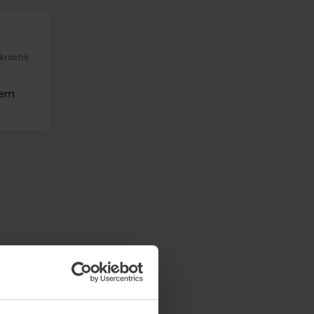
hirurgia
rem