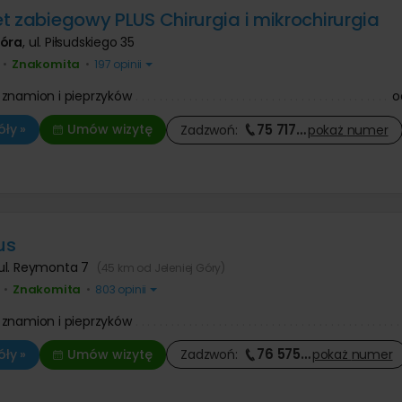
Operacje i leczenie ślinianek
 prostaty
Ortopeda
t zabiegowy PLUS Chirurgia i mikrochirurgia
 dziecięca
 znamion i pieprzyków
Tomografia komputerowa
Urolog
 zmarszczek botoksem
Diagnostyka COVID-19
Góra
,
ul. Piłsudskiego 35
Pozostałe kategorie
ologia
Chirurg onkolog
niekcyjna
Znakomita
•
•
197 opinii
Onkolog kliniczny
Chirurgia szczękowa
nie twarzy
Pozostałe kategorie
e kaszaka
Trycholog
Operacja zmiany płci
anie ust kwasem
e tłuszczaka
Psychoterapia
znamion i pieprzyków
o
Psychiatra
Leczenie chorób kręgosłupa
 zmarszczek kwasem
ie znamienia barwnikowego
Fizjoterapia
owym
Antykoncepcja
e brodawki wirusowej / kurzajki
Fizykoterapia
75 717
…
ły »
Umów wizytę
Zadzwoń:
pokaż
numer
Leczenie nietrzymania moczu
Leczenie bólu
Onkologia
Masaże
Leczenie niepłodności
Medycyna pracy
Leczenie zaburzeń odżywiania
Leczenie bólu
us
ul. Reymonta 7
(45 km od Jeleniej Góry)
Znakomita
•
•
803 opinii
znamion i pieprzyków
76 575
…
ły »
Umów wizytę
Zadzwoń:
pokaż
numer