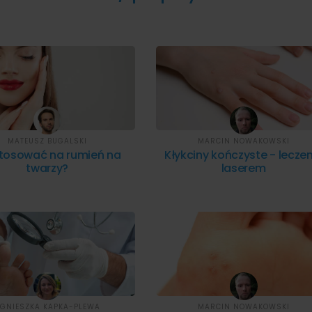
MATEUSZ BUGALSKI
MARCIN NOWAKOWSKI
tosować na rumień na
Kłykciny kończyste - leczen
twarzy?
laserem
GNIESZKA KAPKA-PLEWA
MARCIN NOWAKOWSKI