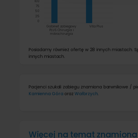
100
75
50
25
0
Gabinet zabiegowy
Vita Plus
PLUS Chirurgia i
mikrochirurgia
Posiadamy również ofertę w 28 innych miastach. 
innych miastach.
Pacjenci szukali zabiegu znamiona barwnikowe / pi
Kamienna Góra
oraz
Wałbrzych
.
Więcej na temat znamiona 