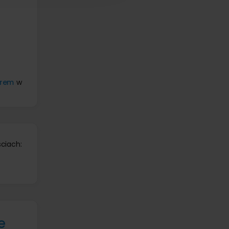
erem
w
ciach:
e