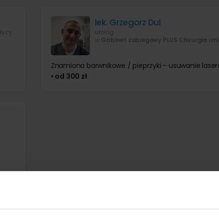
lek. Grzegorz Dul
chirurg ogólny, lekarz wykonujący zabiegi medycyny estetycznej, flebolog
urolog
w
Gabinet zabiegowy PLUS Chirurgia i mikroc
Znamiona barwnikowe / pieprzyki - usuwanie lase
• od 300 zł