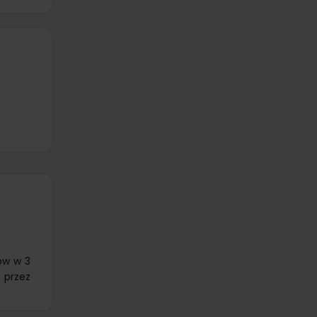
tów w 3
 przez