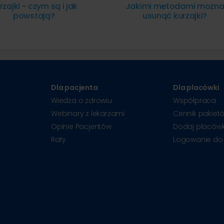
rzajki - czym są i jak
Jakimi metodami możn
powstają?
usunąć kurzajki?
Dla pacjenta
Dla placówki
Wiedza o zdrowiu
Współpraca
Webinary z lekarzami
Cennik pakiet
Opinie Pacjentów
Dodaj placów
Raty
Logowanie do