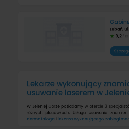
Gabine
Lubań
,
ul
9,2
/ 10
Szczegó
Lekarze wykonujący znamio
usuwanie laserem w Jeleni
W Jeleniej Górze posiadamy w ofercie 3 specjalistó
różnych placówkach. Usługa usuwanie znamion 
dermatologa
i
lekarza wykonującego zabiegi med