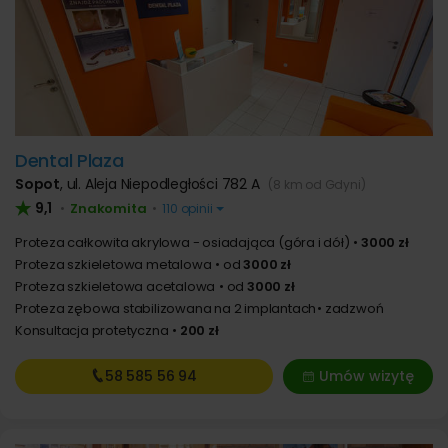
Dental Plaza
Sopot
,
ul. Aleja Niepodległości 782 A
(8 km od Gdyni)
9,1
Znakomita
•
•
110 opinii
Proteza całkowita akrylowa - osiadająca (góra i dół)
3000 zł
Proteza szkieletowa metalowa
od
3000 zł
Proteza szkieletowa acetalowa
od
3000 zł
Proteza zębowa stabilizowana na 2 implantach
zadzwoń
Konsultacja protetyczna
200 zł
58 585
56 94
Umów wizytę