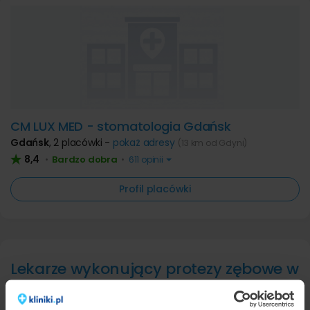
CM LUX MED - stomatologia Gdańsk
Gdańsk
,
2 placówki -
pokaż adresy
(13 km od Gdyni)
8,4
Bardzo dobra
•
•
611 opinii
Profil placówki
Lekarze wykonujący protezy zębowe w
Gdyni