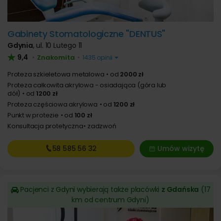
Gabinety Stomatologiczne "DENTUS"
Gdynia
,
ul. 10 Lutego 11
9,4
Znakomita
•
•
1435 opinii
Proteza szkieletowa metalowa
od
2000 zł
Proteza całkowita akrylowa - osiadająca (góra lub
dół)
od
1200 zł
Proteza częściowa akrylowa
od
1200 zł
Punkt w protezie
od
100 zł
Konsultacja protetyczna
zadzwoń
58 585
56 32
Umów wizytę
Pacjenci z Gdyni wybierają także placówki
z Gdańska
(17
km od centrum Gdyni)