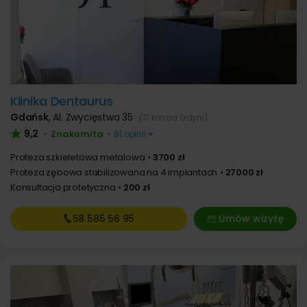
Klinika Dentaurus
Gdańsk
,
Al. Zwycięstwa 35
(17 km od Gdyni)
9,2
Znakomita
•
•
81 opinii
Proteza szkieletowa metalowa
3700 zł
Proteza zębowa stabilizowana na 4 implantach
27000 zł
Konsultacja protetyczna
200 zł
58 585
56 95
Umów wizytę