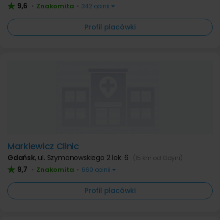
9,6
Znakomita
•
•
342 opinii
Profil placówki
Markiewicz Clinic
Gdańsk
,
ul. Szymanowskiego 2 lok. 6
(15 km od Gdyni)
9,7
Znakomita
•
•
660 opinii
Profil placówki