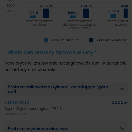
7500
5000
4500 zł
4500 zł
4500 z
2000 zł
2500
1200 zł
1200 zł
0
Proteza częściowa
Proteza całkowita
Proteza szkieleto
akrylowa
akrylowa - osiadająca
metalowa
(góra lub dół)
cena minimalna
cena maksymalna
Tabela cen protezy zębowe w Gdyni
Tabelaryczne zestawienie szczegółowych cen w zależności
od metody oraz placówki:
Proteza całkowita akrylowa - osiadająca (góra i
dół)
Dental Plaza
3000 zł
Sopot, Aleja Niepodległości 782 A
NOVA STRONG
Proteza częściowa akrylowa