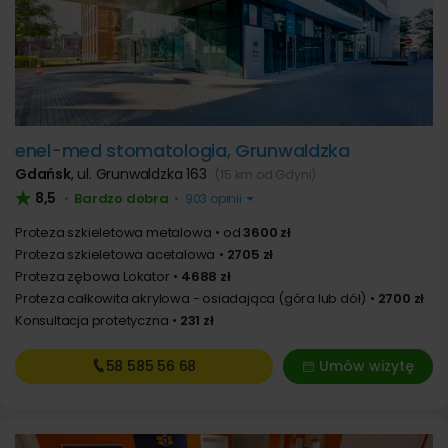
enel-med stomatologia, Grunwaldzka
Gdańsk
,
ul. Grunwaldzka 163
(15 km od Gdyni)
8,5
Bardzo dobra
•
•
903 opinii
Proteza szkieletowa metalowa
od
3600 zł
Proteza szkieletowa acetalowa
2705 zł
Proteza zębowa Lokator
4688 zł
Proteza całkowita akrylowa - osiadająca (góra lub dół)
2700 zł
Konsultacja protetyczna
231 zł
58 585
56 68
Umów wizytę