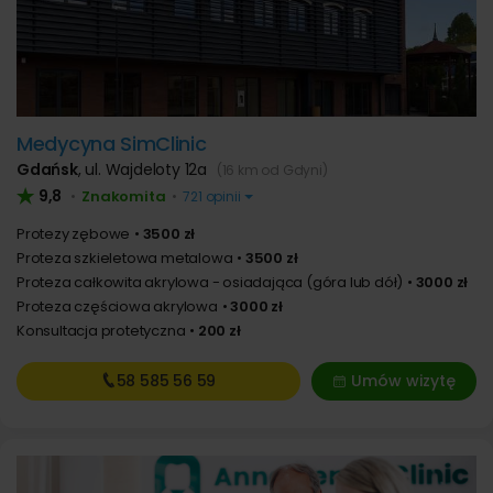
Medycyna SimClinic
Gdańsk
,
ul. Wajdeloty 12a
(16 km od Gdyni)
9,8
Znakomita
•
•
721 opinii
Protezy zębowe
3500 zł
Proteza szkieletowa metalowa
3500 zł
Proteza całkowita akrylowa - osiadająca (góra lub dół)
3000 zł
Proteza częściowa akrylowa
3000 zł
Konsultacja protetyczna
200 zł
58 585
56 59
Umów wizytę