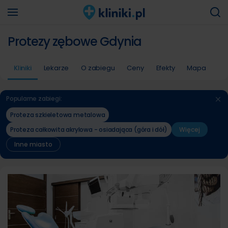
Protezy zębowe Gdynia
Kliniki
Lekarze
O zabiegu
Ceny
Efekty
Mapa
Popularne zabiegi:
Proteza szkieletowa metalowa
Proteza całkowita akrylowa - osiadająca (góra i dół)
Więcej
Inne miasto