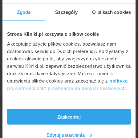
W Gdyni posiadamy w ofercie 3 specjalistów, którzy są
ekspertami od tej usługi. Lekarze przyjmują pacjentów w 13
Zgoda
Szczegóły
O plikach cookies
różnych placówkach. Usługa protezy zębowe w Gdyni jest
najczęściej wykonywana przez
stomatologa
.
Strona Kliniki.pl korzysta z plików cookie
Akceptując użycie plików cookies, pozwalasz nam
lek. dent. Anna Sarzyńska
protetyk stomatologiczny
dostosować serwis do Twoich preferencji. Korzystamy z
w
Anna Dental Clinic
cookies głównie po to, aby zwiększyć użyteczność
serwisu Kliniki.pl, zapewnić bezpieczeństwo użytkownika
Proteza szkieletowa metalowa
• 4500 zł
oraz zbierać dane statystyczne. Możesz zmienić
Proteza zębowa stabilizowana na 2 implantach
• od 9000 zł
ustawienia plików cookies oraz zapoznać się z
polityką
Proteza na belce Doldera na 4 implantach
• od 14000 zł
prywatności
oraz
przetwarzania danych osobowych
.
Konsultacja protetyczna
• od 250 zł
Wykorzystujemy pliki cookie do spersonalizowania treści
i reklam, aby oferować funkcje społecznościowe i
lek. dent. Alicja Paduszyńska
stomatolog
Zaakceptuj
analizować ruch w naszej witrynie. Informacje o tym, jak
w
Anna Dental Clinic
korzystasz z naszej witryny, udostępniamy partnerom
społecznościowym, reklamowym i analitycznym.
Edytuj ustawienia
Proteza szkieletowa metalowa
• 4500 zł