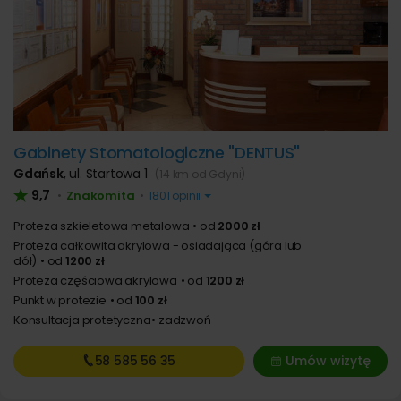
Gabinety Stomatologiczne "DENTUS"
Gdańsk
,
ul. Startowa 1
(14 km od Gdyni)
9,7
Znakomita
•
•
1801 opinii
Proteza szkieletowa metalowa
od
2000 zł
Proteza całkowita akrylowa - osiadająca (góra lub
dół)
od
1200 zł
Proteza częściowa akrylowa
od
1200 zł
Punkt w protezie
od
100 zł
Konsultacja protetyczna
zadzwoń
58 585
56 35
Umów wizytę