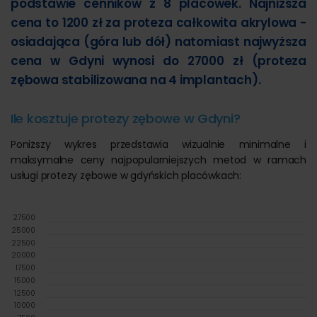
podstawie cenników z 8 placówek. Najniższa
cena to 1200 zł za proteza całkowita akrylowa -
osiadająca (góra lub dół) natomiast najwyższa
cena w Gdyni wynosi do 27000 zł (proteza
zębowa stabilizowana na 4 implantach).
Ile kosztuje protezy zębowe w Gdyni?
Poniższy wykres przedstawia wizualnie minimalne i
maksymalne ceny najpopularniejszych metod w ramach
usługi protezy zębowe w gdyńskich placówkach:
27500
25000
22500
20000
17500
15000
12500
10000