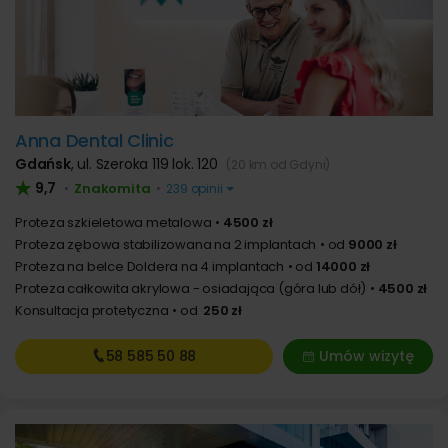
Anna Dental Clinic
Gdańsk
,
ul. Szeroka 119 lok. 120
(20 km od Gdyni)
9,7
Znakomita
•
•
239 opinii
Proteza szkieletowa metalowa
4500 zł
Proteza zębowa stabilizowana na 2 implantach
od
9000 zł
Proteza na belce Doldera na 4 implantach
od
14000 zł
Proteza całkowita akrylowa - osiadająca (góra lub dół)
4500 zł
Konsultacja protetyczna
od
250 zł
58 585
50 88
Umów wizytę