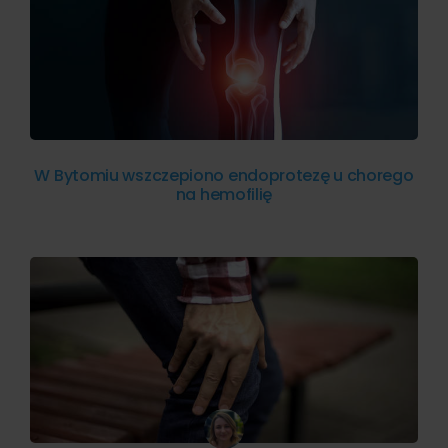
W Bytomiu wszczepiono endoprotezę u chorego
na hemofilię