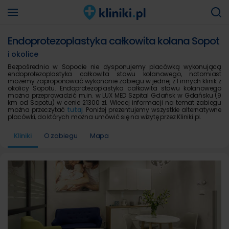
Endoprotezoplastyka całkowita kolana Sopot
i okolice
Bezpośrednio w Sopocie nie dysponujemy placówką wykonującą
endoprotezoplastyka całkowita stawu kolanowego, natomiast
możemy zaproponować wykonanie zabiegu w jednej z 1 innych klinik z
okolicy Sopotu. Endoprotezoplastyka całkowita stawu kolanowego
można przeprowadzić m.in. w LUX MED Szpital Gdańsk w Gdańsku (9
km od Sopotu) w cenie 21300 zł. Wiecej informacji na temat zabiegu
można przeczytać
tutaj
. Poniżej prezentujemy wszystkie alternatywne
placówki, do których można umówić się na wizytę przez Kliniki.pl.
Kliniki
O zabiegu
Mapa