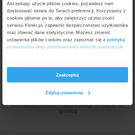
Akceptując użycie plików cookies, pozwalasz nam
AGNIESZKA KAPKA-PLEWA
dostosować serwis do Twoich preferencji. Korzystamy z
Implanty stosowane w endoprotezoplastyce
cookies głównie po to, aby zwiększyć użyteczność
stawu kolanowego
serwisu Kliniki.pl, zapewnić bezpieczeństwo użytkownika
oraz zbierać dane statystyczne. Możesz zmienić
ustawienia plików cookies oraz zapoznać się z
polityką
prywatności
oraz
przetwarzania danych osobowych
.
Wykorzystujemy pliki cookie do spersonalizowania treści
i reklam, aby oferować funkcje społecznościowe i
Zaakceptuj
analizować ruch w naszej witrynie. Informacje o tym, jak
korzystasz z naszej witryny, udostępniamy partnerom
społecznościowym, reklamowym i analitycznym.
Edytuj ustawienia
Partnerzy mogą połączyć te informacje z innymi danymi
MARCIN NOWAKOWSKI
otrzymanymi od Ciebie lub uzyskanymi podczas
Artroskopia kolana - cena zabiegu w Polsce i za
granicą
korzystania z ich usług.