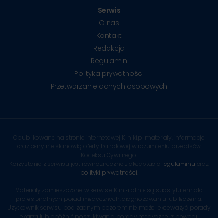
Serwis
O nas
Kontakt
Redakcja
Regulamin
Polityka prywatności
Przetwarzanie danych osobowych
Opublikowane na stronie internetowej Kliniki.pl materiały, informacje
oraz ceny nie stanowią oferty handlowej w rozumieniu przepisów
Kodeksu Cywilnego.
Korzystanie z serwisu jest równoznaczne z akceptacją
regulaminu
oraz
polityki prywatności
.
Materiały zamieszczone w serwisie Kliniki.pl nie są substytutem dla
profesjonalnych porad medycznych, diagnozowania lub leczenia.
Użytkownik serwisu pod żadnym pozorem nie może lekceważyć porady
lekarza lub opóźnić poszukiwania porady medycznej z powodu