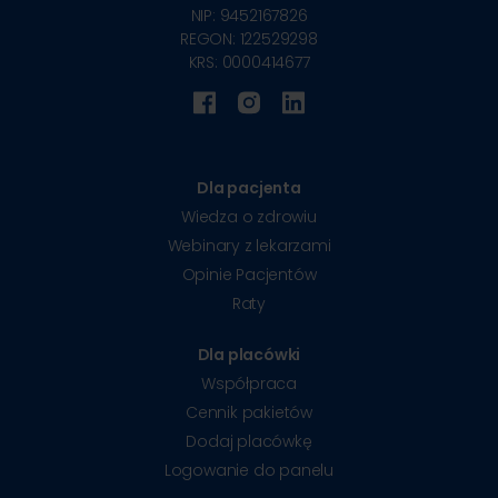
NIP: 9452167826
REGON: 122529298
KRS: 0000414677
Dla pacjenta
Wiedza o zdrowiu
Webinary z lekarzami
Opinie Pacjentów
Raty
Dla placówki
Współpraca
Cennik pakietów
Dodaj placówkę
Logowanie do panelu