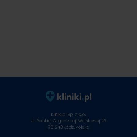
Kliniki.pl Sp. z o.o.
ul. Polskiej Organizacji Wojskowej 25
90-248
Łódź, Polska