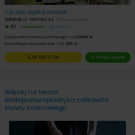
LUX MED Szpital Gdańsk
Gdańsk
,
ul. Wileńska 44
(9 km od Sopotu)
9,1
Znakomita
•
•
2001 opinii
Endoproteza stawu kolanowego
od
21300 zł
Konsultacja ortopedyczna
od
250 zł
58 585
57 90
Umów wizytę
Więcej na temat
endoprotezoplastyka całkowita
stawu kolanowego