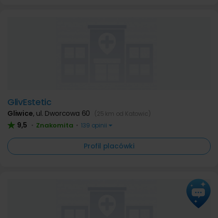
GlivEstetic
Gliwice
,
ul. Dworcowa 60
(25 km od Katowic)
9,5
Znakomita
•
•
139 opinii
Profil placówki