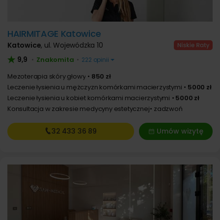
HAIRMITAGE Katowice
Katowice
,
ul. Wojewódzka 10
9,9
Znakomita
•
•
222 opinii
Mezoterapia skóry głowy
850 zł
Leczenie łysienia u mężczyzn komórkami macierzystymi
5000 zł
Leczenie łysienia u kobiet komórkami macierzystymi
5000 zł
Konsultacja w zakresie medycyny estetycznej
zadzwoń
32 433
36 89
Umów wizytę