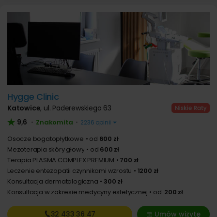
Hygge Clinic
Katowice
,
ul. Paderewskiego 63
9,6
Znakomita
•
•
2236 opinii
Osocze bogatopłytkowe
od
600 zł
Mezoterapia skóry głowy
od
600 zł
Terapia PLASMA COMPLEX PREMIUM
700 zł
Leczenie entezopatii czynnikami wzrostu
1200 zł
Konsultacja dermatologiczna
300 zł
Konsultacja w zakresie medycyny estetycznej
od
200 zł
32 433
36 47
Umów wizytę