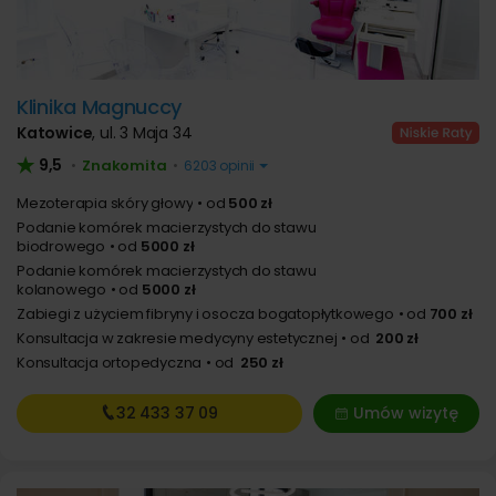
Klinika Magnuccy
Katowice
,
ul. 3 Maja 34
9,5
Znakomita
•
•
6203 opinii
Mezoterapia skóry głowy
od
500 zł
Podanie komórek macierzystych do stawu
biodrowego
od
5000 zł
Podanie komórek macierzystych do stawu
kolanowego
od
5000 zł
Zabiegi z użyciem fibryny i osocza bogatopłytkowego
od
700 zł
Konsultacja w zakresie medycyny estetycznej
od
200 zł
Konsultacja ortopedyczna
od
250 zł
32 433
37 09
Umów wizytę