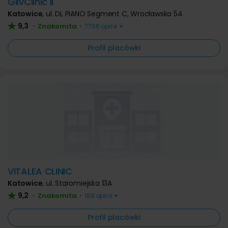
GlivClinic II
Katowice
,
ul. DL PIANO Segment C, Wrocławska 54
9,3
Znakomita
•
•
7766 opinii
Profil placówki
VITALEA CLINIC
Katowice
,
ul. Staromiejska 13A
9,2
Znakomita
•
•
189 opinii
Profil placówki