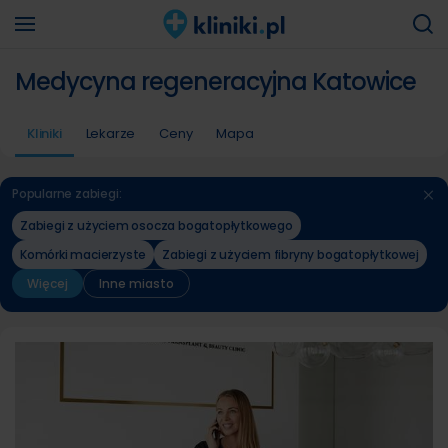
Medycyna regeneracyjna Katowice
Kliniki
Lekarze
Ceny
Mapa
Popularne zabiegi:
Zabiegi z użyciem osocza bogatopłytkowego
Komórki macierzyste
Zabiegi z użyciem fibryny bogatopłytkowej
Więcej
Inne miasto