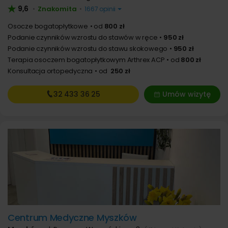
9,6
Znakomita
•
•
1667 opinii
Osocze bogatopłytkowe
od
800 zł
Podanie czynników wzrostu do stawów w ręce
950 zł
Podanie czynników wzrostu do stawu skokowego
950 zł
Terapia osoczem bogatopłytkowym Arthrex ACP
od
800 zł
Konsultacja ortopedyczna
od
250 zł
32 433
36 25
Umów wizytę
Centrum Medyczne Myszków