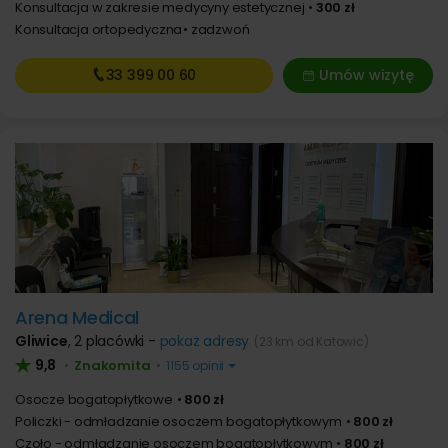
Konsultacja w zakresie medycyny estetycznej
300 zł
Konsultacja ortopedyczna
zadzwoń
33 399
00 60
Umów wizytę
Arena Medical
Gliwice
,
2 placówki -
pokaż adresy
(23 km od Katowic)
9,8
Znakomita
•
•
1155 opinii
Osocze bogatopłytkowe
800 zł
Policzki - odmładzanie osoczem bogatopłytkowym
800 zł
Czoło - odmładzanie osoczem bogatopłytkowym
800 zł