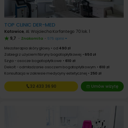
TOP CLINIC DER-MED
Katowice
,
Al. Wojciecha Korfantego 70 lok. 1
9,7
Znakomita
•
•
575 opinii
Mezoterapia skóry głowy
od
490 zł
Zabiegi z użyciem fibryny bogatopłytkowej
650 zł
Szyja - osocze bogatopłytkowe
610 zł
Dekolt - odmładzanie osoczem bogatopłytkowym
610 zł
Konsultacja w zakresie medycyny estetycznej
250 zł
32 433
36 90
Umów wizytę