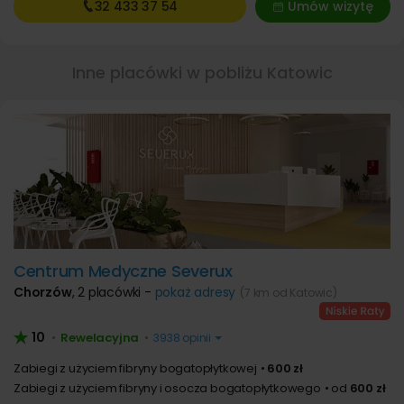
32 433
37 54
Umów wizytę
Inne placówki w pobliżu Katowic
Centrum Medyczne Severux
Chorzów
,
2 placówki -
pokaż adresy
(7 km od Katowic)
10
Rewelacyjna
•
•
3938 opinii
Zabiegi z użyciem fibryny bogatopłytkowej
600 zł
Zabiegi z użyciem fibryny i osocza bogatopłytkowego
od
600 zł