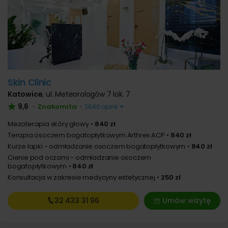
Skin Clinic
Katowice
,
ul. Meteorologów 7 lok. 7
9,6
Znakomita
•
•
2640 opinii
Mezoterapia skóry głowy
840 zł
Terapia osoczem bogatopłytkowym Arthrex ACP
840 zł
Kurze łapki - odmładzanie osoczem bogatopłytkowym
840 zł
Cienie pod oczami - odmładzanie osoczem
bogatopłytkowym
840 zł
Konsultacja w zakresie medycyny estetycznej
250 zł
32 433
31 96
Umów wizytę