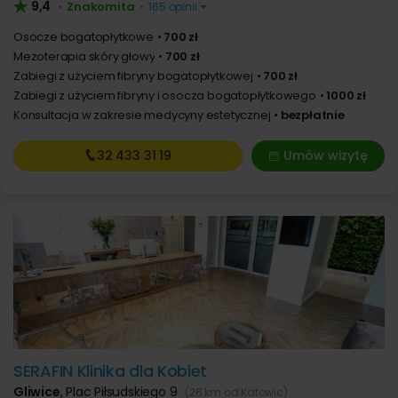
9,4
Znakomita
•
•
165 opinii
Osocze bogatopłytkowe
700 zł
Mezoterapia skóry głowy
700 zł
Zabiegi z użyciem fibryny bogatopłytkowej
700 zł
Zabiegi z użyciem fibryny i osocza bogatopłytkowego
1000 zł
Konsultacja w zakresie medycyny estetycznej
bezpłatnie
32 433
31 19
Umów wizytę
SERAFIN Klinika dla Kobiet
Gliwice
,
Plac Piłsudskiego 9
(26 km od Katowic)