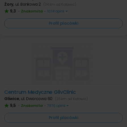
Żory
,
ul. Bankowa 2
(34 km od Katowic)
9,3
Znakomita
•
•
1074 opinii
Profil placówki
Centrum Medyczne GlivClinic
Gliwice
,
ul. Dworcowa 60
(25 km od Katowic)
9,5
Znakomita
•
•
7976 opinii
Profil placówki