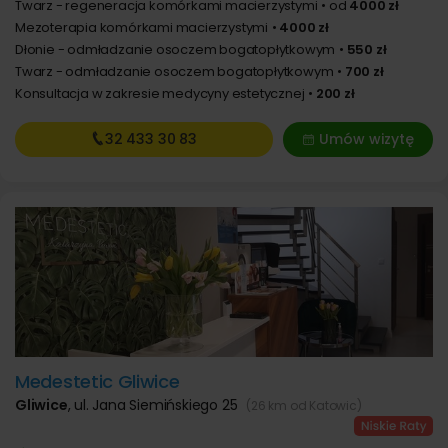
Twarz - regeneracja komórkami macierzystymi
od
4000 zł
Mezoterapia komórkami macierzystymi
4000 zł
Dłonie - odmładzanie osoczem bogatopłytkowym
550 zł
Twarz - odmładzanie osoczem bogatopłytkowym
700 zł
Konsultacja w zakresie medycyny estetycznej
200 zł
32 433
30 83
Umów wizytę
Medestetic Gliwice
Gliwice
,
ul. Jana Siemińskiego 25
(26 km od Katowic)