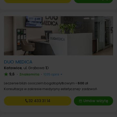
DUO MEDICA
Katowice
,
ul. Grabowa 1D
9,6
Znakomita
•
•
1035 opinii
Leczenie blizn osoczem bogatopłytkowym
600 zł
Konsultacja w zakresie medycyny estetycznej
zadzwoń
32 433
31 14
Umów wizytę