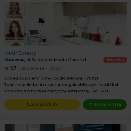
Med-Beauty
Katowice
,
ul. Bohaterów Monte Cassino 1
9,7
Znakomita
•
•
152 opinii
Zabiegi z użyciem fibryny bogatopłytkowej
750 zł
Twarz - odmładzanie osoczem bogatopłytkowym
od
620 zł
Konsultacja w zakresie medycyny estetycznej
od
150 zł
32 433
30 87
Umów wizytę