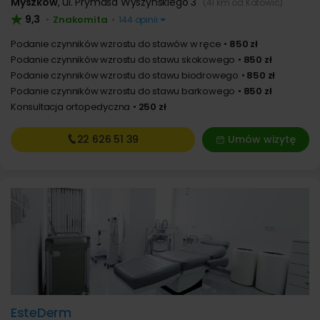
Myszków
,
ul. Prymasa Wyszyńskiego 3
(41 km od Katowic)
9,3
Znakomita
•
•
144 opinii
Podanie czynników wzrostu do stawów w ręce
850 zł
Podanie czynników wzrostu do stawu skokowego
850 zł
Podanie czynników wzrostu do stawu biodrowego
850 zł
Podanie czynników wzrostu do stawu barkowego
850 zł
Konsultacja ortopedyczna
250 zł
22 626
51 39
Umów wizytę
EsteDerm