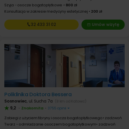
Szyja - osocze bogatopłytkowe
800 zł
Konsultacja w zakresie medycyny estetycznej
200 zł
32 433
31 02
Umów wizytę
Poliklinika Doktora Bessera
Sosnowiec
,
ul. Sucha 7a
(8 km od Katowic)
9,2
Znakomita
•
•
3755 opinii
Zabiegi z użyciem fibryny i osocza bogatopłytkowego
zadzwoń
Twarz - odmładzanie osoczem bogatopłytkowym
zadzwoń