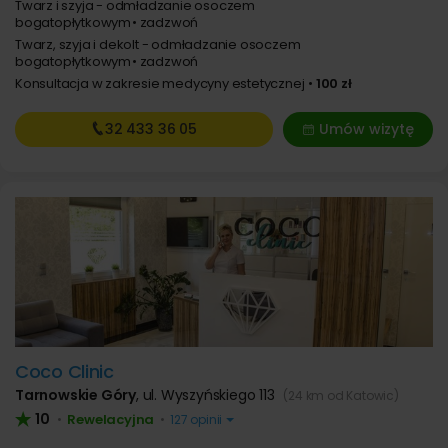
Twarz i szyja - odmładzanie osoczem
bogatopłytkowym
zadzwoń
Twarz, szyja i dekolt - odmładzanie osoczem
bogatopłytkowym
zadzwoń
Konsultacja w zakresie medycyny estetycznej
100 zł
32 433
36 05
Umów wizytę
Coco Clinic
Tarnowskie Góry
,
ul. Wyszyńskiego 113
(24 km od Katowic)
10
Rewelacyjna
•
•
127 opinii