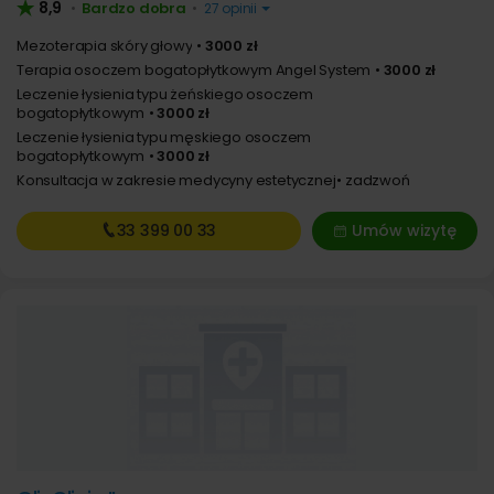
8,9
Bardzo dobra
•
•
27 opinii
Mezoterapia skóry głowy
3000 zł
Terapia osoczem bogatopłytkowym Angel System
3000 zł
Leczenie łysienia typu żeńskiego osoczem
bogatopłytkowym
3000 zł
Leczenie łysienia typu męskiego osoczem
bogatopłytkowym
3000 zł
Konsultacja w zakresie medycyny estetycznej
zadzwoń
33 399
00 33
Umów wizytę