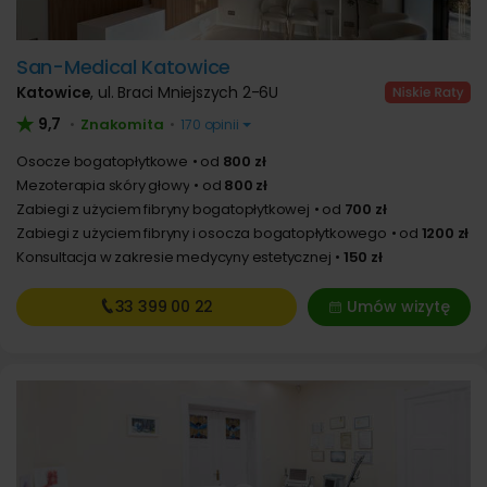
San-Medical Katowice
Katowice
,
ul. Braci Mniejszych 2-6U
9,7
Znakomita
•
•
170 opinii
Osocze bogatopłytkowe
od
800 zł
Mezoterapia skóry głowy
od
800 zł
Zabiegi z użyciem fibryny bogatopłytkowej
od
700 zł
Zabiegi z użyciem fibryny i osocza bogatopłytkowego
od
1200 zł
Konsultacja w zakresie medycyny estetycznej
150 zł
33 399
00 22
Umów wizytę