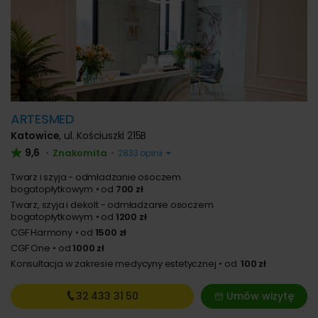
ARTESMED
Katowice
,
ul. Kościuszki 215B
9,6
Znakomita
•
•
2833 opinii
Twarz i szyja - odmładzanie osoczem
bogatopłytkowym
od
700 zł
Twarz, szyja i dekolt - odmładzanie osoczem
bogatopłytkowym
od
1200 zł
CGF Harmony
od
1500 zł
CGF One
od
1000 zł
Konsultacja w zakresie medycyny estetycznej
od
100 zł
32 433
31 50
Umów wizytę