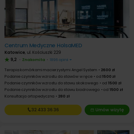
Centrum Medyczne HolsaMED
Katowice
,
ul. Kościuszki 229
9,2
Znakomita
•
•
1896 opinii
Terapia komórkami macierzystymi Angel System
2600 zł
Podanie czynników wzrostu do stawów w ręce
od
1500 zł
Podanie czynników wzrostu do stawu skokowego
od
1500 zł
Podanie czynników wzrostu do stawu biodrowego
od
1500 zł
Konsultacja ortopedyczna
280 zł
32 433
36 36
Umów wizytę