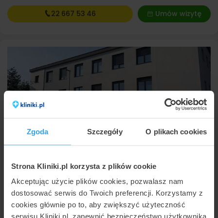
22 667
53 46
Umów wizytę
PROelmed
Zgoda
Szczegóły
O plikach cookies
Łaziska Górne
,
ul. Plac Ratuszowy 1B
(18 km od Katowic)
7,4
Dobra
•
•
209 opinii
Strona Kliniki.pl korzysta z plików cookie
Podanie czynników wzrostu do stawu biodrowego
950 zł
Akceptując użycie plików cookies, pozwalasz nam
Podanie czynników wzrostu do stawu barkowego
950 zł
Podanie czynników wzrostu do stawu kolanowego
950 zł
dostosować serwis do Twoich preferencji. Korzystamy z
Konsultacja ortopedyczna
250 zł
cookies głównie po to, aby zwiększyć użyteczność
serwisu Kliniki.pl, zapewnić bezpieczeństwo użytkownika