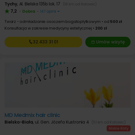
Tychy
,
Al. Bielska 135b lok. 17
(18 km od Katowic)
7,2
Dobra
•
•
147 opinii
Twarz - odmładzanie osoczem bogatopłytkowym
od
500 zł
Konsultacja w zakresie medycyny estetycznej
200 zł
32 433
31 01
Umów wizytę
MD Medmix hair clinic
Bielsko-Biała
,
ul. Gen. Józefa Kustronia 4
(51 km od Katowic)