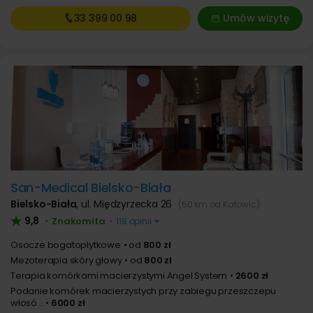
33 399
00 98
Umów wizytę
San-Medical Bielsko-Biała
Bielsko-Biała
,
ul. Międzyrzecka 26
(50 km od Katowic)
9,8
Znakomita
•
•
118 opinii
Osocze bogatopłytkowe
od
800 zł
Mezoterapia skóry głowy
od
800 zł
Terapia komórkami macierzystymi Angel System
2600 zł
Podanie komórek macierzystych przy zabiegu przeszczepu
włosó...
6000 zł