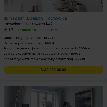
Skin Laser Lubelscy - Katowice
Katowice
,
ul. Mickiewicza 14/2
9,7
Znakomita
•
•
1002 opinii
Osocze bogatopłytkowe
1800 zł
Mezoterapia skóry głowy
450 zł
Twarz - regeneracja komórkami macierzystymi
6000 zł
Zabiegi z użyciem fibryny bogatopłytkowej
1500 zł
Konsultacja w zakresie medycyny estetycznej
300 zł
32 433
30 93