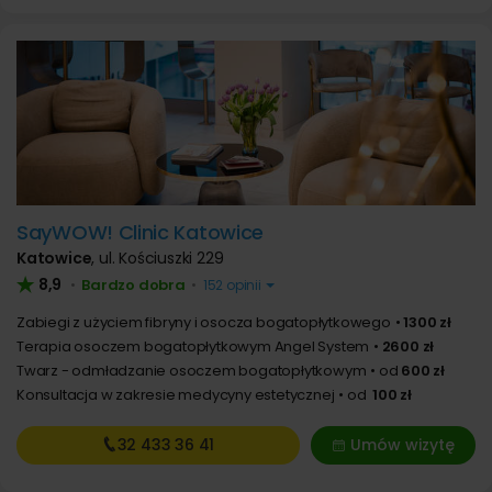
SayWOW! Clinic Katowice
Katowice
,
ul. Kościuszki 229
8,9
Bardzo dobra
•
•
152 opinii
Zabiegi z użyciem fibryny i osocza bogatopłytkowego
1300 zł
Terapia osoczem bogatopłytkowym Angel System
2600 zł
Twarz - odmładzanie osoczem bogatopłytkowym
od
600 zł
Konsultacja w zakresie medycyny estetycznej
od
100 zł
32 433
36 41
Umów wizytę