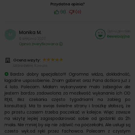
Przydatna opinia?
(0)
(0)
Ocena placówki
Monika M.
M
Rewelacyjna
6 sierpnia 2022
Opinia zweryfikowana
Ocena wizyty:
Ultraderm
, Kowale
Bardzo dobry specjalista!!! Ogromna widza, dokładność,
łagodne usposobienie. Znam gabinet oraz Pana dotkora już z
4 lata. Polecam. Miałam wykonywane mało zabiegów ale
jestem bardzo zadowolona za możliwość wykonania ich OD
RĘKI, Bez czekania często tygodniami na zabieg po
konsultacji. Ma to swoje świetne strony i troszkę słabszą, że
po prostu czasem trzeba poczekać w kolejce. Więc zawsze
na wizytę lepiej zagospodarować sobie od godzinki do 2h
maks. Nie mniej by się nie zdziwić na poczekalni. Ale usługi są
czesto wyk.od ręki przez fachowca. Polecam z czystym