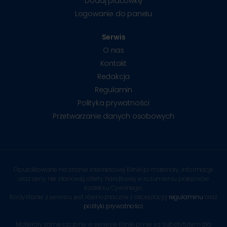
Dodaj placówkę
Logowanie do panelu
Serwis
O nas
Kontakt
Redakcja
Regulamin
Polityka prywatności
Przetwarzanie danych osobowych
Opublikowane na stronie internetowej Kliniki.pl materiały, informacje
oraz ceny nie stanowią oferty handlowej w rozumieniu przepisów
Kodeksu Cywilnego.
Korzystanie z serwisu jest równoznaczne z akceptacją
regulaminu
oraz
polityki prywatności
.
Materiały zamieszczone w serwisie Kliniki.pl nie są substytutem dla