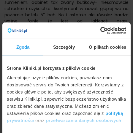
sumieniem. Gabinet tak zwany butikowy- niesamowicie
schludnie i czyściutko. Asortyment w nawet głupiej wc na
poziomie hotelu 5* heh. No i ostatnie ale również bardzo
ważne, fajnie że jest od jakiegoś czasu
asystentka/pielęgniarka. Bardzo sympatyczna. Pozdrawiam
serdecznie cały zespół :)
Malusieńki minusik za brak bardzo szczegółowego
Zgoda
Szczegóły
O plikach cookies
omówienia zaleceń po zabiegowych i/lub przeciwskazań. I
godziny pracy są mało przejrzyste. Sugeruję zaktualizować
dane na drzwiach gabinetu/goodle.pl itp. Niemniej całokształt
oceniam BARDZO DOBRZE.
Strona Kliniki.pl korzysta z plików cookie
Akceptując użycie plików cookies, pozwalasz nam
Ocena specjalisty:
dostosować serwis do Twoich preferencji. Korzystamy z
cookies głównie po to, aby zwiększyć użyteczność
Bardzo dobry specjalista!!! Ogromna wiedza, dokładność,
serwisu Kliniki.pl, zapewnić bezpieczeństwo użytkownika
łagodne usposobienie, słowność, poczucie humoru. Znam
gabinet oraz Pana dotkora już z 4 lata. Polecam.
oraz zbierać dane statystyczne. Możesz zmienić
ustawienia plików cookies oraz zapoznać się z
polityką
Przydatna opinia?
prywatności
oraz
przetwarzania danych osobowych
.
(0)
(0)