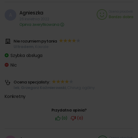
Ocena placówki
Agnieszka
A
Bardzo dobra
26 kwietnia 2022
Opinia zweryfikowana
Nie rozumiem pytania
Ultraderm
, Kowale
Szybka obsługa
Nic
Ocena specjalisty:
lek. Grzegorz Kaźmierowski
, Chirurg ogólny
Konkretny
Przydatna opinia?
(0)
(0)
Ocena placówki