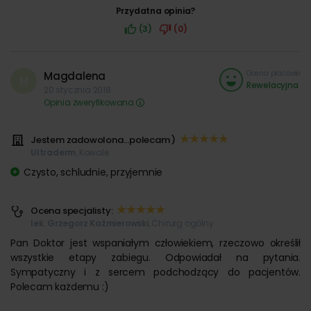
Przydatna opinia?
(3)
(0)
Ocena placówki
Magdalena
M
Rewelacyjna
20 stycznia 2018
Opinia zweryfikowana
Jestem zadowolona...polecam )
Ultraderm
, Kowale
Czysto, schludnie, przyjemnie
Ocena specjalisty:
lek. Grzegorz Kaźmierowski
, Chirurg ogólny
Pan Doktor jest wspaniałym człowiekiem, rzeczowo określił
wszystkie etapy zabiegu. Odpowiadał na pytania.
Sympatyczny i z sercem podchodzący do pacjentów.
Polecam każdemu :)