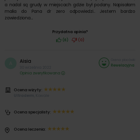
a nadal są grudy w miejscach gdzie był podany. Napisałam
malia do Pana dr zero odpowiedzi.. Jestem bardzo
zawiedziona...
Przydatna opinia?
(6)
(0)
Ocena placówki
Aisia
A
Rewelacyjna
30 września 2022
Opinia zweryfikowana
Ocena wizyty:
Ultraderm
, Kowale
Ocena specjalisty:
Ocena leczenia: