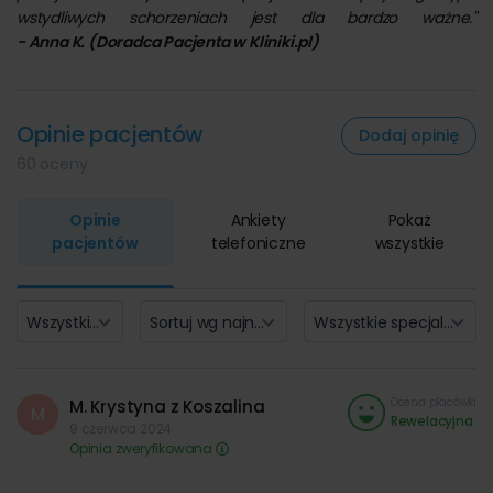
wstydliwych schorzeniach jest dla bardzo ważne."
- Anna K. (Doradca Pacjenta w Kliniki.pl)
Opinie pacjentów
Dodaj opinię
60 oceny
Opinie
Ankiety
Pokaż
pacjentów
telefoniczne
wszystkie
Wszystkie oceny (25)
Sortuj wg najnowszych
Wszystkie specjalizacje
Ocena placówki
M. Krystyna z Koszalina
M
Rewelacyjna
9 czerwca 2024
Opinia zweryfikowana