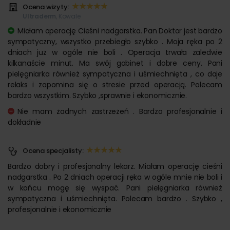
Ocena wizyty:
Ultraderm
, Kowale
Miałam operację Cieśni nadgarstka. Pan Doktor jest bardzo
sympatyczny, wszystko przebiegło szybko . Moja ręka po 2
dniach już w ogóle nie boli . Operacja trwała zaledwie
kilkanaście minut. Ma swój gabinet i dobre ceny. Pani
pielęgniarka również sympatyczna i uśmiechnięta , co daje
relaks i zapomina się o stresie przed operacją. Polecam
bardzo wszystkim. Szybko ,sprawnie i ekonomicznie.
Nie mam żadnych zastrzeżeń . Bardzo profesjonalnie i
dokładnie
Ocena specjalisty:
Bardzo dobry i profesjonalny lekarz. Miałam operację cieśni
nadgarstka . Po 2 dniach operacji ręka w ogóle mnie nie boli i
w końcu mogę się wyspać. Pani pielęgniarka również
sympatyczna i uśmiechnięta. Polecam bardzo . Szybko ,
profesjonalnie i ekonomicznie