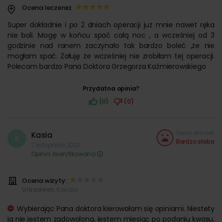
Ocena leczenia:
Super dokładnie i po 2 dniach operacji już mnie nawet ręka
nie boli. Mogę w końcu spać całą noc , a wcześniej od 3
godzinie nad ranem zaczynało tak bardzo boleć ,że nie
mogłam spać. Żałuję że wcześniej nie zrobiłam tej operacji.
Polecam bardzo Pana Doktora Grzegorza Kaźmierowskiego
Przydatna opinia?
(0)
(0)
Ocena placówki
Kasia
K
Bardzo słaba
7 listopada 2022
Opinia zweryfikowana
Ocena wizyty:
Ultraderm
, Kowale
Wybierając Pana doktora kierowałam się opiniami. Niestety
ja nie jestem zadowolona, jestem miesiąc po podaniu kwasu,