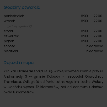
Godziny otwarcia
poniedziałek
8:00
-
22:00
wtorek
8:00
-
22:00
(godziny rejestracji)
środa
8:00
-
22:00
czwartek
8:00
-
22:00
piątek
8:00
-
22:00
sobota
nieczynne
niedziela
nieczynne
Dojazd i mapa
Klinika Ultraderm
znajduje się w miejscowości Kowale przy ul.
Andromedy 3 w gminie Kolbudy – nieopodal Obwodnicy
Trójmiasta. Odległość od Portu Lotniczego im. Lecha Wałęsy
w Gdańsku wynosi 12 kilometrów, zaś od centrum Gdańska
około 8 kilometrów.