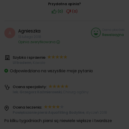
Przydatna opinia?
(0)
(0)
Ocena placówki
Agnieszka
A
Rewelacyjna
13 lutego 2018
Opinia zweryfikowana
Szybko i sprawnie
Ultraderm
, Kowale
Odpowiedziano na wszystkie moje pytania
Ocena specjalisty:
lek. Grzegorz Kaźmierowski
, Chirurg ogólny
Ocena leczenia:
Powiększanie piersi Aquafilling Bodyline
, styczeń 2018
Po kilku tygodniach piersi są niewiele większe i twardsze