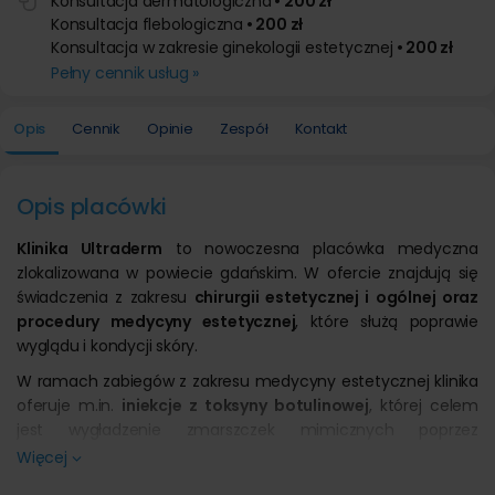
Konsultacja dermatologiczna
• 200 zł
Konsultacja flebologiczna
• 200 zł
Konsultacja w zakresie ginekologii estetycznej
• 200 zł
Pełny cennik usług »
Opis
Cennik
Opinie
Zespół
Kontakt
Opis placówki
Klinika Ultraderm
to nowoczesna placówka medyczna
zlokalizowana w powiecie gdańskim. W ofercie znajdują się
świadczenia z zakresu
chirurgii estetycznej i ogólnej oraz
procedury medycyny estetycznej
, które służą poprawie
wyglądu i kondycji skóry.
W ramach zabiegów z zakresu medycyny estetycznej klinika
oferuje m.in.
iniekcje z toksyny botulinowej
, której celem
jest wygładzenie zmarszczek mimicznych poprzez
blokowanie przewodnictwa nerwowo-mięśniowego.
Więcej
Procedura ta znajduje zastosowanie w redukcji zmarszczek