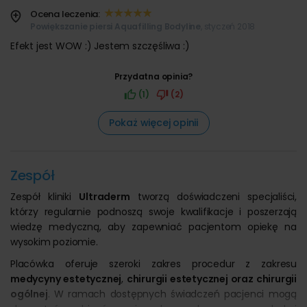
Ocena leczenia:
Powiększanie piersi Aquafilling Bodyline
, styczeń 2018
Efekt jest WOW :) Jestem szczęśliwa :)
Przydatna opinia?
(1)
(2)
Pokaż więcej opinii
Zespół
Zespół kliniki
Ultraderm
tworzą doświadczeni specjaliści,
którzy regularnie podnoszą swoje kwalifikacje i poszerzają
wiedzę medyczną, aby zapewniać pacjentom opiekę na
wysokim poziomie.
Placówka oferuje szeroki zakres procedur z zakresu
medycyny estetycznej
,
chirurgii estetycznej oraz chirurgii
ogólnej
. W ramach dostępnych świadczeń pacjenci mogą