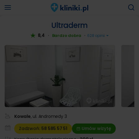
Ultraderm
8,4
Bardzo dobra
•
•
628 opinii
Kowale
, ul. Andromedy 3
Zadzwoń:
58 585
57 51
Umów wizytę