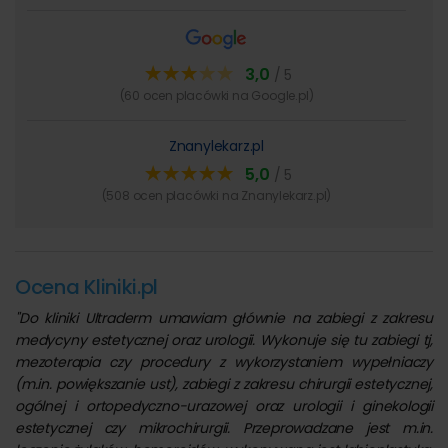
Aparat BTL 6000 SWT Topline POWER
– urządzenie do
terapii falami uderzeniowymi, działające bezpośrednio
na tkankę poddaną terapii. Zastosowany aplikator o
3,0
/ 5
ergonomicznym kształcie umożliwia precyzyjne i
(60 ocen placówki na Google.pl)
komfortowe przeprowadzenie zabiegu.
Znanylekarz.pl
Udogodnienia dla pacjentów
5,0
/ 5
(508 ocen placówki na Znanylekarz.pl)
przestronne i komfortowe wnętrza
– placówka
została zaprojektowana z myślą o zapewnieniu
pacjentom maksymalnego komfortu, poczucia
bezpieczeństwa i intymności podczas wszystkich
Ocena Kliniki.pl
procedur medycznych,
"Do kliniki Ultraderm umawiam głównie na zabiegi z zakresu
przytulna poczekalnia
– pacjenci oczekują na wizyty i
medycyny estetycznej oraz urologii. Wykonuje się tu zabiegi tj,
zabiegi w jasnym, estetycznym wnętrzu, gdzie mają
mezoterapia czy procedury z wykorzystaniem wypełniaczy
dostęp do aktualnej prasy, kawy, herbaty oraz wody,
(m.in. powiększanie ust), zabiegi z zakresu chirurgii estetycznej,
dwie formy rejestracji
– wizyty można umawiać
ogólnej i ortopedyczno-urazowej oraz urologii i ginekologii
zarówno telefonicznie, jak i za pośrednictwem
estetycznej czy mikrochirurgii. Przeprowadzane jest m.in.
elektronicznego formularza dostępnego online,