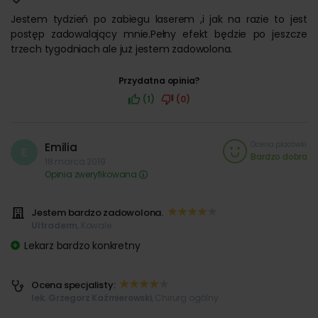
Jestem tydzień po zabiegu laserem ,i jak na razie to jest
postęp zadowalający mnie.Pełny efekt będzie po jeszcze
trzech tygodniach ale już jestem zadowolona.
Przydatna opinia?
(1)
(0)
Ocena placówki
Emilia
E
Bardzo dobra
18 marca 2019
Opinia zweryfikowana
Jestem bardzo zadowolona.
Ultraderm
, Kowale
Lekarz bardzo konkretny
Ocena specjalisty:
lek. Grzegorz Kaźmierowski
, Chirurg ogólny