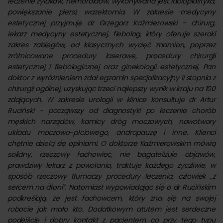
leczenie żylaków, hemoroidów, wykonywana jest labioplastyka,
powiększanie piersi, wazektomia. W zakresie medycyny
dogodne formy płatności
– klinika akceptuje
estetycznej przyjmuje dr Grzegorz Kaźmierowski - chirurg,
płatności kartami oraz umożliwia rozliczenie kosztów
lekarz medycyny estetycznej, flebolog, który oferuje szeroki
zabiegów w systemie ratalnym,
zakres zabiegów, od klasycznych wycięć znamion, poprzez
bezpłatne wizyty kontrolne po zabiegach
– pacjenci
zróżnicowane procedury laserowe, procedury chirurgii
mają prawo do nieodpłatnych kontroli pozabiegowych
estetycznej i flebologicznej oraz ginekologii estetycznej. Pan
oraz darmowej zmiany opatrunków po wykonanych
doktor z wyróżnieniem zdał egzamin specjalizacyjny II stopnia z
procedurach.
chirurgii ogólnej, uzyskując trzeci najlepszy wynik w kraju na 100
zdających. W zakresie urologii w klinice konsultuje dr Artur
Ruciński - począwszy od diagnostyki po leczenie chorób
męskich narządów, kamicy dróg moczowych, nowotwory
układu moczowo-płciowego, andropauzę i inne. Klienci
chętnie dzielą się opiniami. O doktorze Kaźmierowskim mówią
solidny, rzeczowy fachowiec, nie bagatelizuje objawów,
prawdziwy lekarz z powołania, traktuje każdego życzliwie, w
sposób rzeczowy tłumaczy procedury leczenia, człowiek „z
sercem na dłoni”. Natomiast wypowiadając się o dr Rucińskim
podkreślają, że jest fachowcem, który zna się na swojej
robocie jak mało kto. Dodatkowym atutem jest serdeczne
podejście i dobry kontakt z pacjentem co przy tego typu