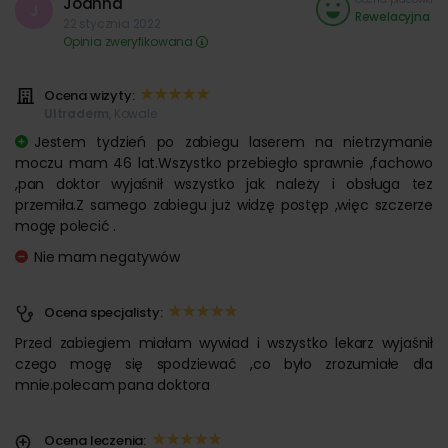
Joanna
J
Rewelacyjna
22 stycznia 2022
Opinia zweryfikowana
Ocena wizyty:
Ultraderm
, Kowale
Jestem tydzień po zabiegu laserem na nietrzymanie
moczu mam 46 lat.Wszystko przebiegło sprawnie ,fachowo
,pan doktor wyjaśnił wszystko jak należy i obsługa tez
przemiła.Z samego zabiegu już widzę postęp ,więc szczerze
mogę polecić .
Nie mam negatywów
Ocena specjalisty:
Przed zabiegiem miałam wywiad i wszystko lekarz wyjaśnił
czego mogę się spodziewać ,co było zrozumiałe dla
mnie.polecam pana doktora
Ocena leczenia: