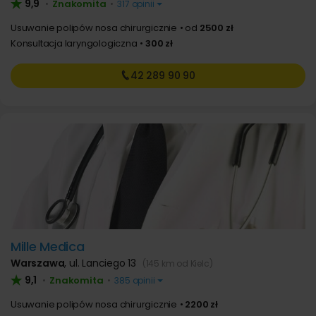
9,9
Znakomita
•
•
317 opinii
Usuwanie polipów nosa chirurgicznie
od
2500 zł
Konsultacja laryngologiczna
300 zł
42 289
90 90
Mille Medica
Warszawa
,
ul. Lanciego 13
(145 km od Kielc)
9,1
Znakomita
•
•
385 opinii
Usuwanie polipów nosa chirurgicznie
2200 zł