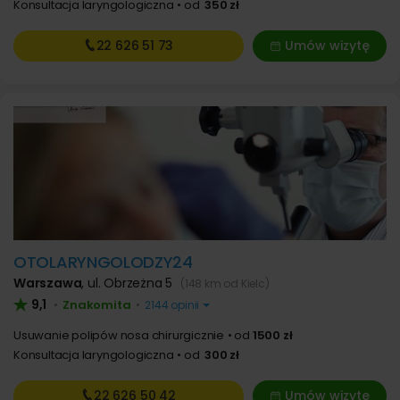
Konsultacja laryngologiczna
od
350 zł
22 626
51 73
Umów wizytę
OTOLARYNGOLODZY24
Warszawa
,
ul. Obrzeżna 5
(148 km od Kielc)
9,1
Znakomita
•
•
2144 opinii
Usuwanie polipów nosa chirurgicznie
od
1500 zł
Konsultacja laryngologiczna
od
300 zł
22 626
50 42
Umów wizytę