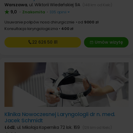
Warszawa
,
ul. Wiktorii Wiedeńskiej 9A
(148 km od Kielc)
9,0
Znakomita
•
•
335 opinii
Usuwanie polipów nosa chirurgicznie
od
9000 zł
Konsultacja laryngologiczna
400 zł
22 626
50 81
Umów wizytę
Klinika Nowoczesnej Laryngologii dr n. med.
Jacek Schmidt
Łódź
,
ul. Mikołaja Kopernika 72 lok. 169
(129 km od Kielc)