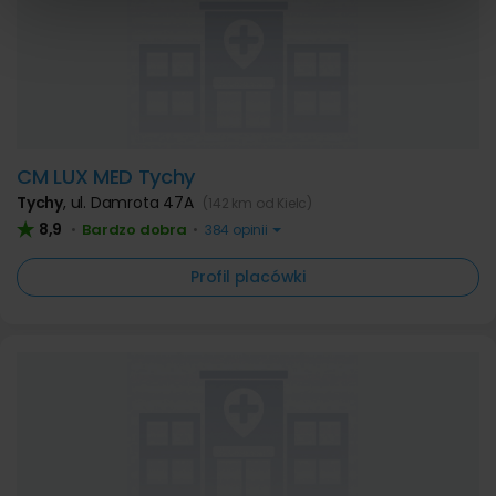
CM LUX MED Tychy
Tychy
,
ul. Damrota 47A
(142 km od Kielc)
8,9
Bardzo dobra
•
•
384 opinii
Profil placówki