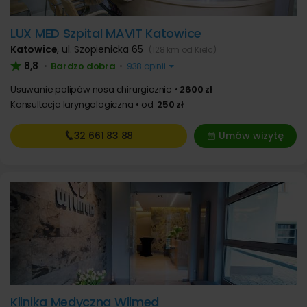
LUX MED Szpital MAVIT Katowice
Katowice
,
ul. Szopienicka 65
(128 km od Kielc)
8,8
Bardzo dobra
•
•
938 opinii
Usuwanie polipów nosa chirurgicznie
2600 zł
Konsultacja laryngologiczna
od
250 zł
32 661
83 88
Umów wizytę
Klinika Medyczna Wilmed