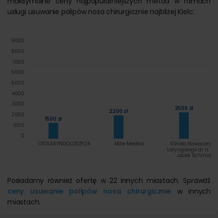
maksymalne ceny najpopularniejszych metod w ramach
usługi usuwanie polipów nosa chirurgicznie najbliżej Kielc:
9000
8000
7000
6000
5000
4000
3000
2500 zł
2200 zł
2000
1500 zł
1000
0
OTOLARYNGOLODZY24
Mille Medica
Klinika Nowoczesne
Laryngologii dr n. me
Jacek Schmidt
Posiadamy również ofertę w 22 innych miastach. Sprawdź
ceny usuwanie polipów nosa chirurgicznie
w innych
miastach.