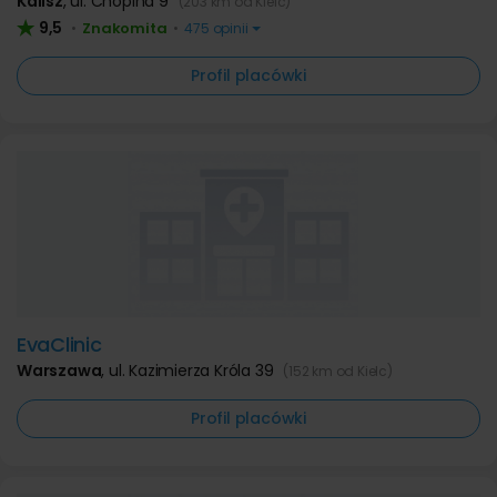
Kalisz
,
ul. Chopina 9
(203 km od Kielc)
9,5
Znakomita
•
•
475 opinii
Profil placówki
EvaClinic
Warszawa
,
ul. Kazimierza Króla 39
(152 km od Kielc)
Profil placówki