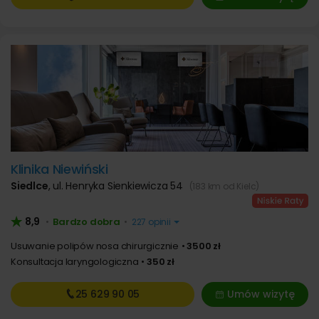
Klinika Niewiński
Siedlce
,
ul. Henryka Sienkiewicza 54
(183 km od Kielc)
8,9
Bardzo dobra
•
•
227 opinii
Usuwanie polipów nosa chirurgicznie
3500 zł
Konsultacja laryngologiczna
350 zł
25 629
90 05
Umów wizytę