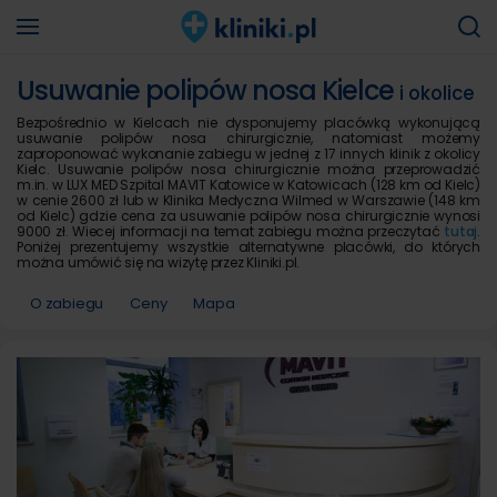
Usuwanie polipów nosa Kielce
i okolice
Bezpośrednio w Kielcach nie dysponujemy placówką wykonującą
usuwanie polipów nosa chirurgicznie, natomiast możemy
zaproponować wykonanie zabiegu w jednej z 17 innych klinik z okolicy
Kielc. Usuwanie polipów nosa chirurgicznie można przeprowadzić
m.in. w LUX MED Szpital MAVIT Katowice w Katowicach (128 km od Kielc)
w cenie 2600 zł lub w Klinika Medyczna Wilmed w Warszawie (148 km
od Kielc) gdzie cena za usuwanie polipów nosa chirurgicznie wynosi
9000 zł. Wiecej informacji na temat zabiegu można przeczytać
tutaj
.
Poniżej prezentujemy wszystkie alternatywne placówki, do których
można umówić się na wizytę przez Kliniki.pl.
O zabiegu
Ceny
Mapa