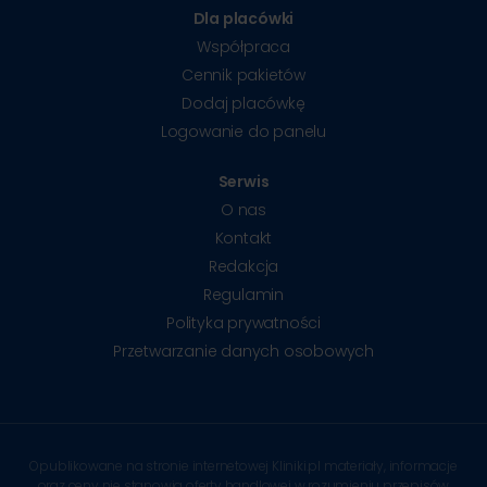
Dla placówki
Współpraca
Cennik pakietów
Dodaj placówkę
Logowanie do panelu
Serwis
O nas
Kontakt
Redakcja
Regulamin
Polityka prywatności
Przetwarzanie danych osobowych
Opublikowane na stronie internetowej Kliniki.pl materiały, informacje
oraz ceny nie stanowią oferty handlowej w rozumieniu przepisów