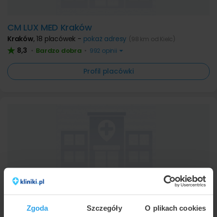
CM LUX MED Kraków
Kraków
,
18 placówek -
pokaż adresy
(98 km od Kielc)
8,3
Bardzo dobra
•
•
992 opinii
Profil placówki
CM LUX MED Rzeszów
Rzeszów
,
4 placówki -
pokaż adresy
(133 km od Kielc)
Zgoda
Szczegóły
O plikach cookies
8,9
Bardzo dobra
•
•
3752 opinii