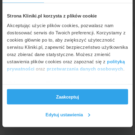
Profil placówki
Strona Kliniki.pl korzysta z plików cookie
Akceptując użycie plików cookies, pozwalasz nam
dostosować serwis do Twoich preferencji. Korzystamy z
cookies głównie po to, aby zwiększyć użyteczność
serwisu Kliniki.pl, zapewnić bezpieczeństwo użytkownika
oraz zbierać dane statystyczne. Możesz zmienić
ustawienia plików cookies oraz zapoznać się z
polityką
prywatności
oraz
przetwarzania danych osobowych
.
CM LUX MED Łódź
Wykorzystujemy pliki cookie do spersonalizowania treści
Łódź
,
8 placówek -
pokaż adresy
(126 km od Kielc)
i reklam, aby oferować funkcje społecznościowe i
8,3
Zaakceptuj
Bardzo dobra
•
•
1053 opinii
analizować ruch w naszej witrynie. Informacje o tym, jak
korzystasz z naszej witryny, udostępniamy partnerom
Profil placówki
społecznościowym, reklamowym i analitycznym.
Edytuj ustawienia
Partnerzy mogą połączyć te informacje z innymi danymi
otrzymanymi od Ciebie lub uzyskanymi podczas
korzystania z ich usług.