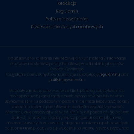
Redakcja
Regulamin
Polityka prywatności
Przetwarzanie danych osobowych
Opublikowane na stronie internetowej Kliniki.pl materiały, informacje
oraz ceny nie stanowią oferty handlowej w rozumieniu przepisów
Kodeksu Cywilnego.
Korzystanie z serwisu jest równoznaczne z akceptacją
regulaminu
oraz
polityki prywatności
.
Materiały zamieszczone w serwisie Kliniki.pl nie są substytutem dla
profesjonalnych porad medycznych, diagnozowania lub leczenia.
Użytkownik serwisu pod żadnym pozorem nie może lekceważyć porady
lekarza lub opóźnić poszukiwania porady medycznej z powodu
informacji, jakie przeczytał w serwisie. Kliniki.pl nie poleca ani nie popiera
żadnych konkretnych badań, lekarzy, procedur, opinii lub innych
informacji zawartych w serwisie, poleganie na informacjach zawartych
na stronie Kliniki.pl odbywa się wyłącznie na własne ryzyko Użytkownika.