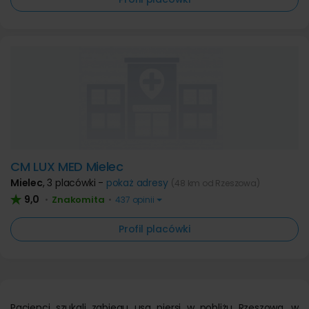
CM LUX MED Mielec
Mielec
,
3 placówki -
pokaż adresy
(48 km od Rzeszowa)
9,0
Znakomita
•
•
437 opinii
Profil placówki
Pacjenci szukali zabiegu usg piersi w pobliżu Rzeszowa, w