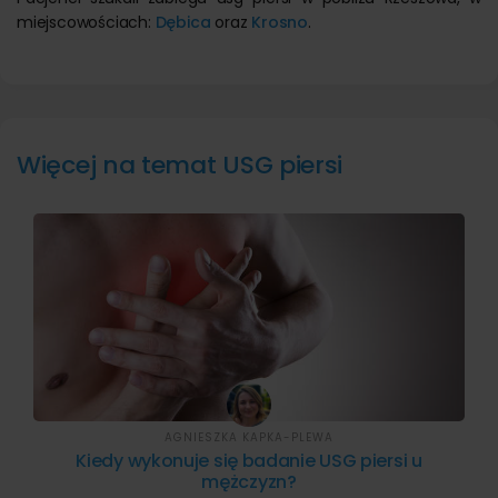
miejscowościach:
Dębica
oraz
Krosno
.
Więcej na temat USG piersi
AGNIESZKA KAPKA-PLEWA
Kiedy wykonuje się badanie USG piersi u
mężczyzn?