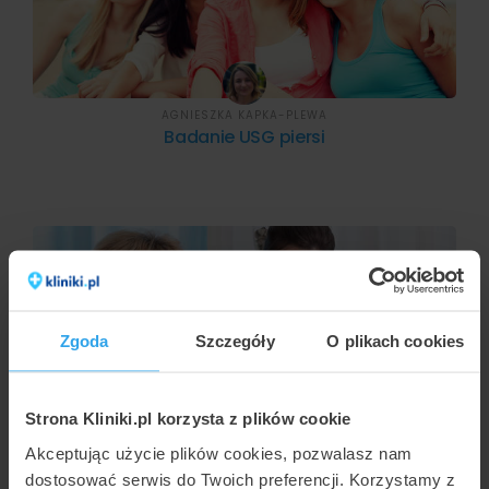
AGNIESZKA KAPKA-PLEWA
Badanie USG piersi
Zgoda
Szczegóły
O plikach cookies
Strona Kliniki.pl korzysta z plików cookie
AGNIESZKA KAPKA-PLEWA
Akceptując użycie plików cookies, pozwalasz nam
Badanie USG tarczycy
dostosować serwis do Twoich preferencji. Korzystamy z