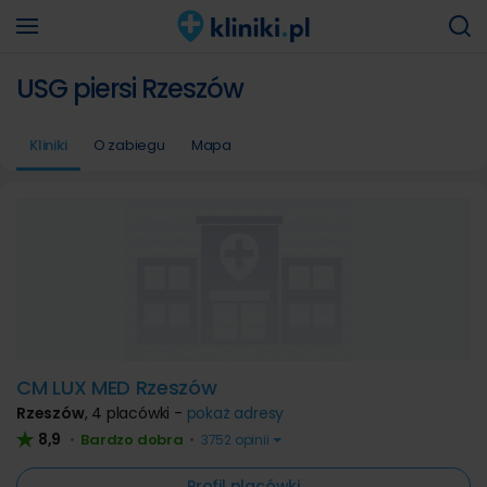
USG piersi Rzeszów
Kliniki
O zabiegu
Mapa
CM LUX MED Rzeszów
Rzeszów
,
4 placówki -
pokaż adresy
8,9
Bardzo dobra
•
•
3752 opinii
Profil placówki