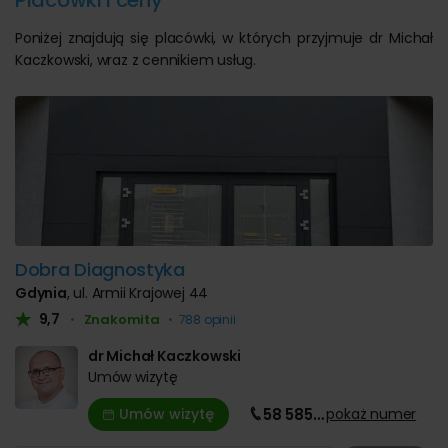
Placówki i ceny
Poniżej znajdują się placówki, w których przyjmuje dr Michał
Kaczkowski, wraz z cennikiem usług.
Dobra Diagnostyka
Gdynia
, ul. Armii Krajowej 44
9,7
Znakomita
•
•
788 opinii
dr Michał Kaczkowski
Umów wizytę
Umów wizytę
58 585
…
pokaż
numer