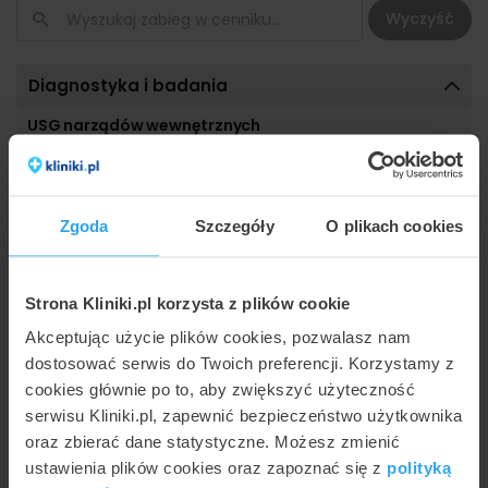
Wyczyść
Diagnostyka i badania
USG narządów wewnętrznych
USG tarczycy
300
zł
USG jamy brzusznej
300
zł
Zgoda
Szczegóły
O plikach cookies
USG wątroby
300
zł
USG nerek
300
zł
Strona Kliniki.pl korzysta z plików cookie
Badania USG Doppler
Akceptując użycie plików cookies, pozwalasz nam
USG Doppler tętnic szyjnych / kręgowych
300
zł
dostosować serwis do Twoich preferencji. Korzystamy z
USG Doppler żył / tętnic kończyn dolnych
300
zł
cookies głównie po to, aby zwiększyć użyteczność
serwisu Kliniki.pl, zapewnić bezpieczeństwo użytkownika
oraz zbierać dane statystyczne. Możesz zmienić
Publikacje
ustawienia plików cookies oraz zapoznać się z
polityką