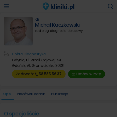
dr
Michał Kaczkowski
radiolog, diagnosta obrazowy
Dobra Diagnostyka
Gdynia, ul. Armii Krajowej 44
Gdańsk, Al. Grunwaldzka 303E
Zadzwoń:
58 585
56 37
Umów wizytę
Opis
Placówki i cennik
Publikacje
O specjaliście