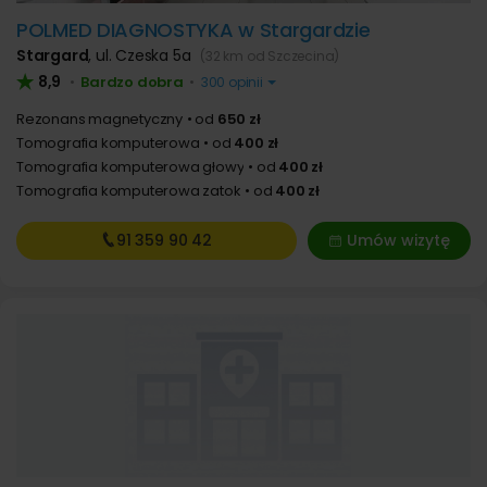
POLMED DIAGNOSTYKA w Stargardzie
Stargard
,
ul. Czeska 5a
(32 km od Szczecina)
8,9
Bardzo dobra
•
•
300 opinii
Rezonans magnetyczny
od
650 zł
Tomografia komputerowa
od
400 zł
Tomografia komputerowa głowy
od
400 zł
Tomografia komputerowa zatok
od
400 zł
91 359
90 42
Umów wizytę