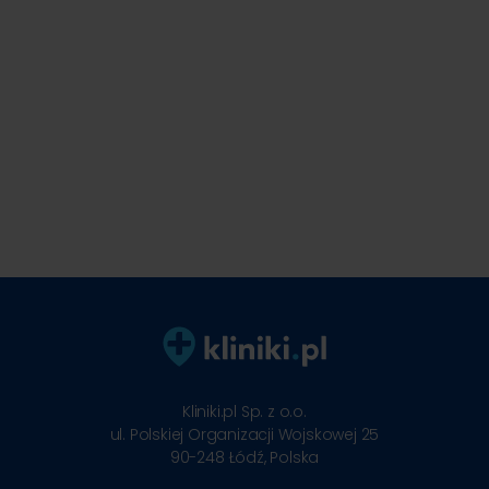
Kliniki.pl Sp. z o.o.
ul. Polskiej Organizacji Wojskowej 25
90-248
Łódź, Polska