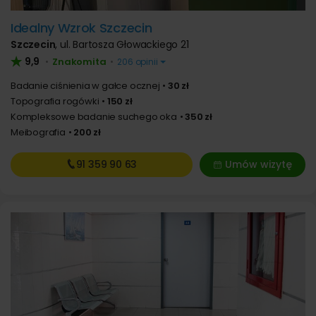
Idealny Wzrok Szczecin
Szczecin
,
ul. Bartosza Głowackiego 21
9,9
Znakomita
•
•
206 opinii
Badanie ciśnienia w gałce ocznej
30 zł
Topografia rogówki
150 zł
Kompleksowe badanie suchego oka
350 zł
Meibografia
200 zł
91 359
90 63
Umów wizytę