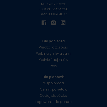
NIP: 9452167826
REGON: 122529298
KRS: 0000414677
Dla pacjenta
Wiedza o zdrowiu
Webinary z lekarzami
Opinie Pacjentów
Raty
Dla placówki
Współpraca
Cennik pakietów
Dodaj placówkę
Logowanie do panelu