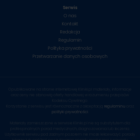
Serwis
O nas
Kontakt
Redakcja
Regulamin
Polityka prywatności
Przetwarzanie danych osobowych
Opublikowane na stronie internetowej Kliniki.pl materiały, informacje
oraz ceny nie stanowią oferty handlowej w rozumieniu przepisów
Kodeksu Cywilnego.
Korzystanie z serwisu jest równoznaczne z akceptacją
regulaminu
oraz
polityki prywatności
.
Materiały zamieszczone w serwisie Kliniki.pl nie są substytutem dla
profesjonalnych porad medycznych, diagnozowania lub leczenia.
Użytkownik serwisu pod żadnym pozorem nie może lekceważyć porady
lekarza lub opóźnić poszukiwania porady medycznej z powodu