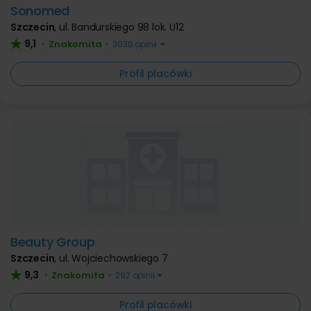
Sonomed
Szczecin
,
ul. Bandurskiego 98 lok. U12
9,1
Znakomita
•
•
3038 opinii
Profil placówki
Beauty Group
Szczecin
,
ul. Wojciechowskiego 7
9,3
Znakomita
•
•
292 opinii
Profil placówki