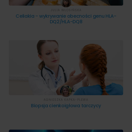
JULIA WŁOSIŃSKA
Celiakia - wykrywanie obecności genu HLA-
DQ2/HLA-DQ8
AGNIESZKA KAPKA-PLEWA
Biopsja cienkoigłowa tarczycy