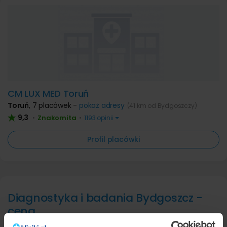
CM LUX MED Toruń
Toruń
,
7 placówek -
pokaż adresy
(41 km od Bydgoszczy)
9,3
Znakomita
•
•
1193 opinii
Profil placówki
Diagnostyka i badania Bydgoszcz -
cena