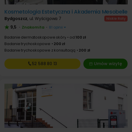
Kosmetologia Estetyczna i Akademia Mesobelle
Bydgoszcz
,
ul. Wyścigowa 7
9,5
Znakomita
•
•
81 opinii
Badanie dermatoskopowe skóry
od
100 zł
Badanie trychoskopowe
200 zł
Badanie trychoskopowe z konsultacją
200 zł
52 588
80 13
Umów wizytę