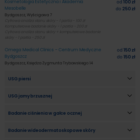
Kosmetologia Estetyczna i Akademia
od
100 zł
Mesobelle
do
250 zł
Bydgoszcz, Wyścigowa 7
Cyfrowa analiza stanu skóry - 1 partia - 100 zł
Komputerowe badanie skóry - 1 partia - 200 zł
Cyfrowa analiza stanu skóry + komputerowe badanie
skóry - 1 partia - 250 zł
Omega Medical Clinics - Centrum Medyczne
od
150 zł
Bydgoszcz
do
150 zł
Bydgoszcz, Księdza Zygmunta Trybowskiego 14
USG piersi
USG jamy brzusznej
Badanie ciśnienia w gałce ocznej
Badanie wideodermatoskopowe skóry