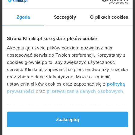
Prezentujemy poniżej ceny związane z
procedurą diagnostyka i badania w Bydgoszczy
Zgoda
Szczegóły
O plikach cookies
na podstawie cenników z 4 placówek. Najniższa
cena to 30 zł za badanie ciśnienia w gałce
ocznej natomiast najwyższa cena w Bydgoszczy
Strona Kliniki.pl korzysta z plików cookie
wynosi do 500 zł (badanie
Akceptując użycie plików cookies, pozwalasz nam
wideodermatoskopowe skóry).
dostosować serwis do Twoich preferencji. Korzystamy z
cookies głównie po to, aby zwiększyć użyteczność
Ile kosztuje diagnostyka i badania w
serwisu Kliniki.pl, zapewnić bezpieczeństwo użytkownika
Bydgoszczy?
oraz zbierać dane statystyczne. Możesz zmienić
ustawienia plików cookies oraz zapoznać się z
polityką
Poniższy wykres przedstawia wizualnie minimalne i
prywatności
oraz
przetwarzania danych osobowych
.
maksymalne ceny najpopularniejszych metod w ramach
usługi diagnostyka i badania w Bydgoszcz placówkach:
Wykorzystujemy pliki cookie do spersonalizowania treści
i reklam, aby oferować funkcje społecznościowe i
500
Zaakceptuj
analizować ruch w naszej witrynie. Informacje o tym, jak
450
korzystasz z naszej witryny, udostępniamy partnerom
400
społecznościowym, reklamowym i analitycznym.