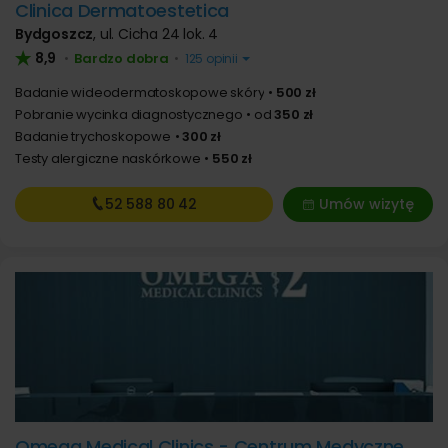
Clinica Dermatoestetica
Bydgoszcz
,
ul. Cicha 24 lok. 4
8,9
Bardzo dobra
•
•
125 opinii
Badanie wideodermatoskopowe skóry
500 zł
Pobranie wycinka diagnostycznego
od
350 zł
Badanie trychoskopowe
300 zł
Testy alergiczne naskórkowe
550 zł
52 588
80 42
Umów wizytę
Omega Medical Clinics - Centrum Medyczne