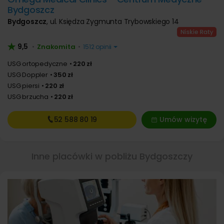
Bydgoszcz
Bydgoszcz
,
ul. Księdza Zygmunta Trybowskiego 14
9,5
Znakomita
•
•
1512 opinii
USG ortopedyczne
220 zł
USG Doppler
350 zł
USG piersi
220 zł
USG brzucha
220 zł
52 588
80 19
Umów wizytę
Inne placówki w pobliżu Bydgoszczy