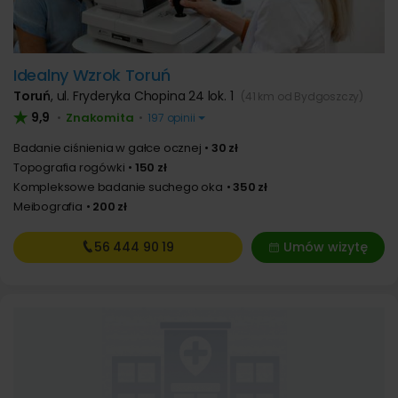
Idealny Wzrok Toruń
Toruń
,
ul. Fryderyka Chopina 24 lok. 1
(41 km od Bydgoszczy)
9,9
Znakomita
•
•
197 opinii
Badanie ciśnienia w gałce ocznej
30 zł
Topografia rogówki
150 zł
Kompleksowe badanie suchego oka
350 zł
Meibografia
200 zł
56 444
90 19
Umów wizytę