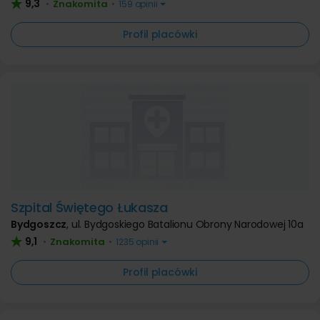
9,3
Znakomita
•
•
159 opinii
Profil placówki
Szpital Świętego Łukasza
Bydgoszcz
,
ul. Bydgoskiego Batalionu Obrony Narodowej 10a
9,1
Znakomita
•
•
1235 opinii
Profil placówki