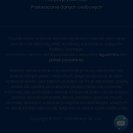
Przetwarzanie danych osobowych
Opublikowane na stronie internetowej Kliniki.pl materiały, informacje
oraz ceny nie stanowią oferty handlowej w rozumieniu przepisów
Kodeksu Cywilnego.
Korzystanie z serwisu jest równoznaczne z akceptacją
regulaminu
oraz
polityki prywatności
.
Materiały zamieszczone w serwisie Kliniki.pl nie są substytutem dla
profesjonalnych porad medycznych, diagnozowania lub leczenia.
Użytkownik serwisu pod żadnym pozorem nie może lekceważyć porady
lekarza lub opóźnić poszukiwania porady medycznej z powodu
informacji, jakie przeczytał w serwisie. Kliniki.pl nie poleca ani nie popiera
żadnych konkretnych badań, lekarzy, procedur, opinii lub innych
informacji zawartych w serwisie, poleganie na informacjach zawartych
na stronie Kliniki.pl odbywa się wyłącznie na własne ryzyko Użytkownika.
Copyright © 2012 - 2026 Kliniki.pl Sp. z o.o.