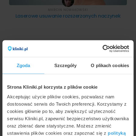
MARCIN NOWAKOWSKI
Laserowe usuwanie rozszerzonych naczynek
Zgoda
Szczegóły
O plikach cookies
Strona Kliniki.pl korzysta z plików cookie
Akceptując użycie plików cookies, pozwalasz nam
KATARZYNA BLETEK
dostosować serwis do Twoich preferencji. Korzystamy z
Laser naczyniowy - zamykanie pajączków na
cookies głównie po to, aby zwiększyć użyteczność
twarzy
serwisu Kliniki.pl, zapewnić bezpieczeństwo użytkownika
oraz zbierać dane statystyczne. Możesz zmienić
ustawienia plików cookies oraz zapoznać się z
polityką