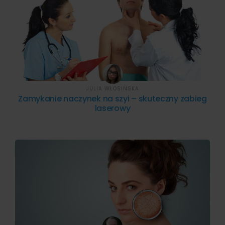
JULIA WŁOSIŃSKA
Zamykanie naczynek na szyi – skuteczny zabieg
laserowy