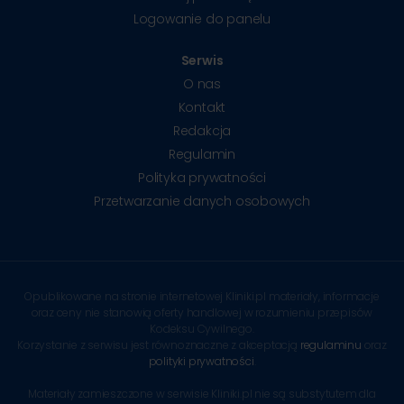
Logowanie do panelu
Serwis
O nas
Kontakt
Redakcja
Regulamin
Polityka prywatności
Przetwarzanie danych osobowych
Opublikowane na stronie internetowej Kliniki.pl materiały, informacje
oraz ceny nie stanowią oferty handlowej w rozumieniu przepisów
Kodeksu Cywilnego.
Korzystanie z serwisu jest równoznaczne z akceptacją
regulaminu
oraz
polityki prywatności
.
Materiały zamieszczone w serwisie Kliniki.pl nie są substytutem dla