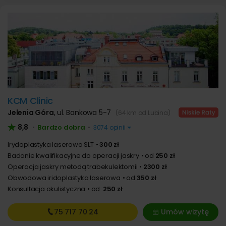
KCM Clinic
Jelenia Góra
,
ul. Bankowa 5-7
(64 km od Lubina)
8,8
Bardzo dobra
•
•
3074 opinii
Irydoplastyka laserowa SLT
300 zł
Badanie kwalifikacyjne do operacji jaskry
od
250 zł
Operacja jaskry metodą trabekulektomii
2300 zł
Obwodowa iridoplastyka laserowa
od
350 zł
Konsultacja okulistyczna
od
250 zł
75 717
70 24
Umów wizytę