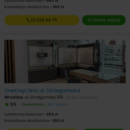
Irydotomia laserowa
450 zł
Konsultacja okulistyczna
250 zł
22 626
54 76
Umów wizytę
OneDayClinic ul. Strzegomska
Wrocław
,
ul. Strzegomska 199
(62 km od Lubina)
9,5
Znakomita
•
•
857 opinii
Irydotomia laserowa
450 zł
Konsultacja okulistyczna
250 zł