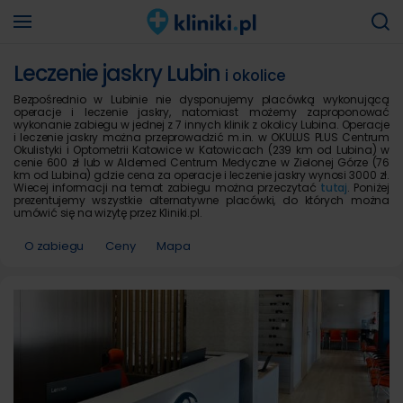
Leczenie jaskry Lubin
i okolice
Bezpośrednio w Lubinie nie dysponujemy placówką wykonującą
operacje i leczenie jaskry, natomiast możemy zaproponować
wykonanie zabiegu w jednej z 7 innych klinik z okolicy Lubina. Operacje
i leczenie jaskry można przeprowadzić m.in. w OKULUS PLUS Centrum
Okulistyki i Optometrii Katowice w Katowicach (239 km od Lubina) w
cenie 600 zł lub w Aldemed Centrum Medyczne w Zielonej Górze (76
km od Lubina) gdzie cena za operacje i leczenie jaskry wynosi 3000 zł.
Wiecej informacji na temat zabiegu można przeczytać
tutaj
. Poniżej
prezentujemy wszystkie alternatywne placówki, do których można
umówić się na wizytę przez Kliniki.pl.
O zabiegu
Ceny
Mapa