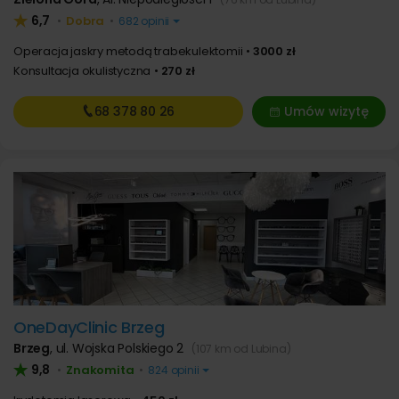
6,7
Dobra
•
•
682 opinii
Operacja jaskry metodą trabekulektomii
3000 zł
Konsultacja okulistyczna
270 zł
68 378
80 26
Umów wizytę
OneDayClinic Brzeg
Brzeg
,
ul. Wojska Polskiego 2
(107 km od Lubina)
9,8
Znakomita
•
•
824 opinii