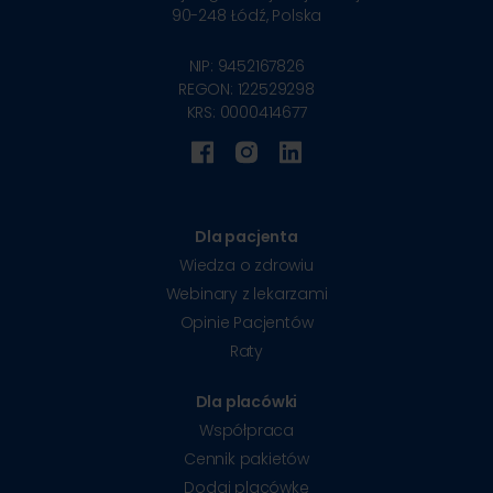
90-248
Łódź, Polska
NIP: 9452167826
REGON: 122529298
KRS: 0000414677
Dla pacjenta
Wiedza o zdrowiu
Webinary z lekarzami
Opinie Pacjentów
Raty
Dla placówki
Współpraca
Cennik pakietów
Dodaj placówkę