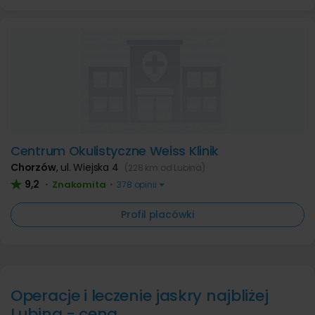
Centrum Okulistyczne Weiss Klinik
Chorzów
,
ul. Wiejska 4
(228 km od Lubina)
9,2
Znakomita
•
•
378 opinii
Profil placówki
Operacje i leczenie jaskry najbliżej
Lubina - cena