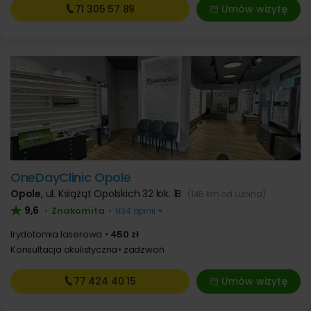
71 305
57 89
Umów wizytę
OneDayClinic Opole
Opole
,
ul. Książąt Opolskich 32 lok. 1B
(145 km od Lubina)
9,6
Znakomita
•
•
934 opinii
Irydotomia laserowa
450 zł
Konsultacja okulistyczna
zadzwoń
77 424
40 15
Umów wizytę