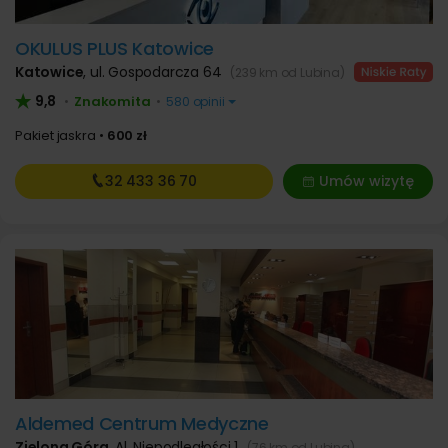
OKULUS PLUS Katowice
Katowice
,
ul. Gospodarcza 64
(239 km od Lubina)
9,8
Znakomita
•
•
580 opinii
Pakiet jaskra
600 zł
32 433
36 70
Umów wizytę
Aldemed Centrum Medyczne
Zielona Góra
,
Al. Niepodległości 1
(76 km od Lubina)