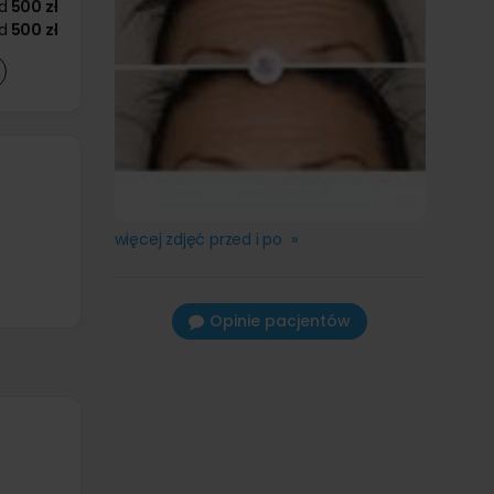
d
500 zł
d
500 zł
więcej zdjęć przed i po »
Opinie pacjentów