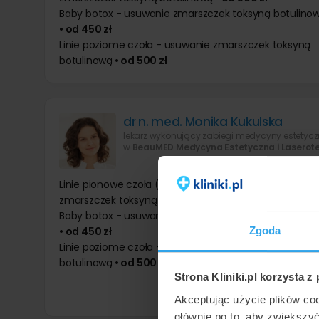
Baby botox - usuwanie zmarszczek toksyną botulino
• od 450 zł
Linie poziome czoła - usuwanie zmarszczek toksyną
botulinową
• od 500 zł
dr n. med. Monika Kukulska
lekarz wykonujący zabiegi medycyny estetycz
w
BeauMED Medycyna Estetyczna i Laseroter
Linie pionowe czoła (lwia zmarszczka) - usuwanie
zmarszczek toksyną botulinową
• od 500 zł
Baby botox - usuwanie zmarszczek toksyną botulino
Zgoda
• od 450 zł
Linie poziome czoła - usuwanie zmarszczek toksyną
botulinową
• od 500 zł
Strona Kliniki.pl korzysta z
Akceptując użycie plików co
głównie po to, aby zwiększy