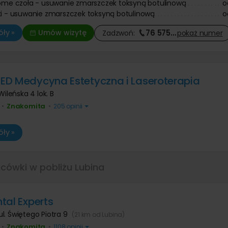
iome czoła - usuwanie zmarszczek toksyną botulinową
o
ki - usuwanie zmarszczek toksyną botulinową
o
76 575
…
ły »
Umów wizytę
Zadzwoń:
pokaż
numer
D Medycyna Estetyczna i Laseroterapia
 Wileńska 4 lok. B
Znakomita
•
•
205 opinii
ły »
acówki w pobliżu Lubina
tal Experts
ul. Świętego Piotra 9
(21 km od Lubina)
Znakomita
•
•
1108 opinii