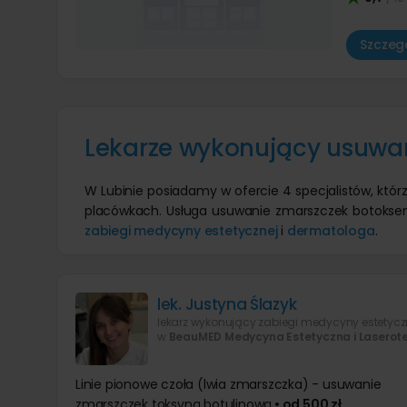
Szczegó
Lekarze wykonujący usuwa
W Lubinie posiadamy w ofercie 4 specjalistów, któr
placówkach. Usługa usuwanie zmarszczek botoksem
zabiegi medycyny estetycznej
i
dermatologa
.
lek. Justyna Ślazyk
lekarz wykonujący zabiegi medycyny estetycz
w
BeauMED Medycyna Estetyczna i Laseroter
Linie pionowe czoła (lwia zmarszczka) - usuwanie
zmarszczek toksyną botulinową
• od 500 zł