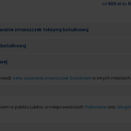
od
500 zł
do
5
suwanie zmarszczek toksyną botulinową
 botulinową
owej
prawdź
ceny usuwanie zmarszczek botoksem
w innych miastach
ksem w pobliżu Lubina, w miejscowościach:
Polkowice
oraz
Głogó