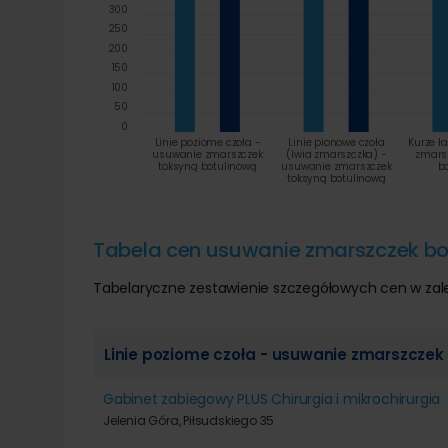
300
250
200
150
100
50
0
Linie poziome czoła -
Linie pionowe czoła
Kurze ł
usuwanie zmarszczek
(lwia zmarszczka) -
zmars
toksyną botulinową
usuwanie zmarszczek
b
toksyną botulinową
Tabela cen usuwanie zmarszczek bo
Tabelaryczne zestawienie szczegółowych cen w zal
Linie poziome czoła - usuwanie zmarszczek
Gabinet zabiegowy PLUS Chirurgia i mikrochirurgia
Jelenia Góra, Piłsudskiego 35