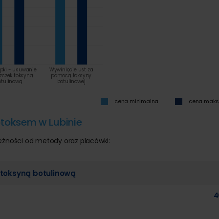
apki - usuwanie
Wywinięcie ust za
zczek toksyną
pomocą toksyny
otulinową
botulinowej
cena minimalna
cena mak
toksem w Lubinie
eżności od metody oraz placówki:
 toksyną botulinową
4