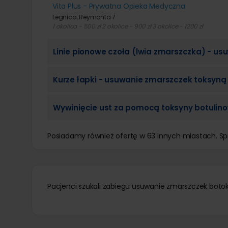
Vita Plus - Prywatna Opieka Medyczna
Legnica, Reymonta 7
1 okolica - 500 zł 2 okolice - 900 zł 3 okolice - 1200 zł
Linie pionowe czoła (lwia zmarszczka) - u
Kurze łapki - usuwanie zmarszczek toksyną
Wywinięcie ust za pomocą toksyny botulin
Posiadamy również ofertę w 63 innych miastach. S
Pacjenci szukali zabiegu usuwanie zmarszczek boto