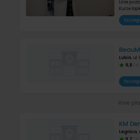
Linie poz
Kurze łap
Szczegó
BeauME
Lubin
,
ul.
9,8
/ 10
Szczegó
Inne pl
KM Den
Legnica
,
9,7
/ 10