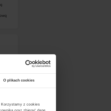
ną
nową
O plikach cookies
ną
nową
. Korzystamy z cookies
tkownika oraz zbierać dane