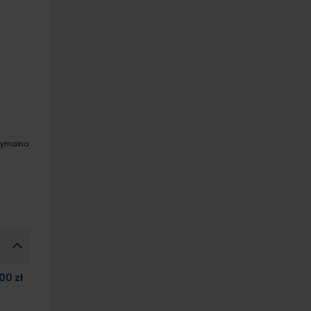
symalna
00 zł