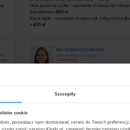
wą
Linie poziome czoła - usuwanie zmarszczek toksy
botulinową
• 400 zł
Kurze łapki - usuwanie zmarszczek toksyną botuli
• 400 zł
lek. Daria Gorawska
nej
dermatolog, wenerolog
apia
w
Vita Plus
Linie pionowe czoła (lwia zmarszczka) - usuwanie
zmarszczek toksyną botulinową
• od 500 zł
wą
Wywinięcie ust za pomocą toksyny botulinowej
Szczegóły
• od 500 zł
Linie poziome czoła - usuwanie zmarszczek toksy
botulinową
• od 500 zł
 plików cookie
Kurze łapki - usuwanie zmarszczek toksyną botuli
• od 500 zł
okies, pozwalasz nam dostosować serwis do Twoich preferencji
ć użyteczność serwisu Kliniki.pl, zapewnić bezpieczeństwo uży