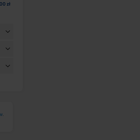
00 zł
.
w
.