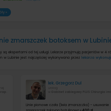
ły »
nie zmarszczek botoksem w Lubini
zy są ekspertami od tej usługi. Lekarze przyjmują pacjentów w 4 
 w Lubinie jest najczęściej wykonywana przez
lekarza wykonu
lek. Grzegorz Dul
nej
urolog
apia
w
Gabinet zabiegowy PLUS Chirurgia i mikroc
Linie pionowe czoła (lwia zmarszczka) - usuwanie
zmarszczek toksyną botulinową
• 400 zł