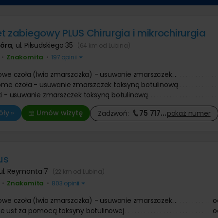
Operacje i leczenie ślinianek
 prostaty
Ortopeda
 dziecięca
 znamion i pieprzyków
Tomografia komputerowa
Urolog
 zmarszczek botoksem
Diagnostyka COVID-19
Pozostałe kategorie
ologia
Chirurg onkolog
niekcyjna
t zabiegowy PLUS Chirurgia i mikrochirurgia
Onkolog kliniczny
Chirurgia szczękowa
nie twarzy
Pozostałe kategorie
e kaszaka
Góra
,
ul. Piłsudskiego 35
(64 km od Lubina)
Trycholog
Operacja zmiany płci
anie ust kwasem
e tłuszczaka
Psychoterapia
Psychiatra
Znakomita
Leczenie chorób kręgosłupa
 zmarszczek kwasem
•
•
197 opinii
ie znamienia barwnikowego
Fizjoterapia
owym
Antykoncepcja
e brodawki wirusowej / kurzajki
Fizykoterapia
nowe czoła (lwia zmarszczka) - usuwanie zmarszczek...
Leczenie nietrzymania moczu
Leczenie bólu
iome czoła - usuwanie zmarszczek toksyną botulinową
Onkologia
Masaże
ki - usuwanie zmarszczek toksyną botulinową
Leczenie niepłodności
Medycyna pracy
Leczenie zaburzeń odżywiania
75 717
…
ły »
Umów wizytę
Zadzwoń:
pokaż
numer
Leczenie bólu
us
ul. Reymonta 7
(22 km od Lubina)
Znakomita
•
•
803 opinii
nowe czoła (lwia zmarszczka) - usuwanie zmarszczek...
o
e ust za pomocą toksyny botulinowej
o