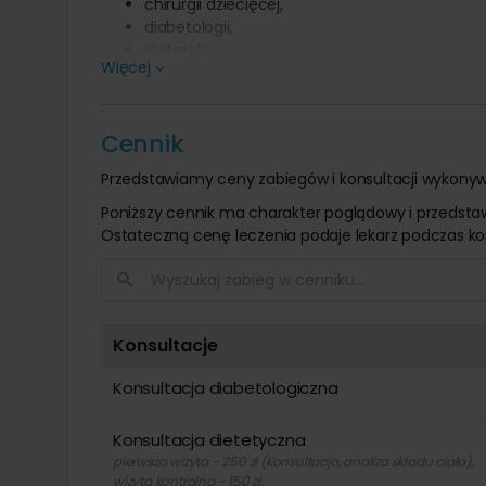
chirurgii dziecięcej,
diabetologii,
dietetyki,
Więcej
fizjoterapii,
foniatrii,
kosmetologii,
Cennik
logopedii i neurologopedii,
medycyny estetycznej,
Przedstawiamy ceny zabiegów i konsultacji wykon
medycyny laserowej,
medycyny leczenia otyłości,
Poniższy cennik ma charakter poglądowy i przedst
medycyny podróży,
Ostateczną cenę leczenia podaje lekarz podczas kons
medycyny rodzinnej,
neurologii,
otolaryngologii,
pulmonologii
Konsultacje
ultrasonografii,
zdrowia psychicznego (psychologia, psychoter
Konsultacja diabetologiczna
Doświadczony zespół lekarzy, specjalistów, indyw
gwarantują Pacjentom poczucie bezpieczeństwa i z
Konsultacja dietetyczna
pierwsza wizyta - 250 zł (konsultacja, analiza składu ciała),
wizyta kontrolna - 150 zł,