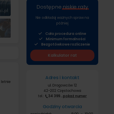
Dostępne
niskie raty
Nie odkładaj ważnych spraw na
później
ęć
Cała procedura online
Minimum formalności
Bezgotówkowe rozliczenie
Kalkulator rat
Adres i kontakt
letnie
ul. Drogowców 12
42-202 Częstochowa
tel.:
34 399
…
pokaż
numer
Godziny otwarcia