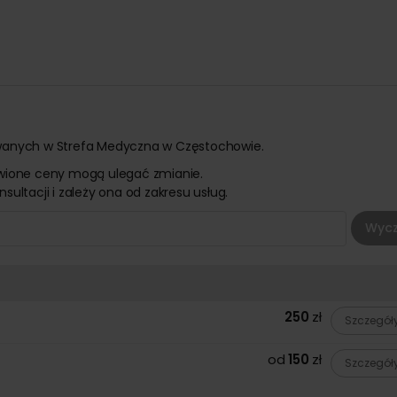
ywanych w Strefa Medyczna w Częstochowie.
awione ceny mogą ulegać zmianie.
ultacji i zależy ona od zakresu usług.
Wycz
apia, psychologia dziecięca).
250
zł
Szczegół
idualne podejście do Pacjenta oraz leczenie w komfortowych war
adowolenie.
od
150
zł
Szczegół