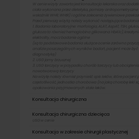
W cenie wizyty zawarta jest konsultacja lekarska oraz doda
ciała wykonana przez dietetyka, pomiary antropometryczn
wskaźniki WHR, WHtR) i ogólne zalecenia żywieniowe przekaza
Przed pierwszą wizytą należy wykonać następujące badania
1. Badania laboratoryjne: morfologia, ALAT, AspAT, TSH, glukoz
glukoza to również hemoglobina glikowana HbA1c), kreatynina
elektrolity, mocz badanie ogólne
(są to podstawowe badania służące ocenie zarówno przyczyn o
analizie poszczególnych wyników badań, pacjent może być 
diagnostykę)
2. USG jamy brzusznej
3. USG tarczycy w przypadku chorób tarczycy lub obciążeni
nowotworową tarczycy
Na wizytę należy również przynieść spis leków, które pacjent
częstotliwość, jednostka chorobowa (na jaką chorobę leki s
opakowania przyjmowanych stale leków.
Konsultacja chirurgiczna
Konsultacja chirurgiczna dziecięca
USG w cenie
Konsultacja w zakresie chirurgii plastycznej