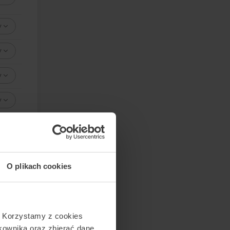
y
y
y
y
y
O plikach cookies
. Korzystamy z cookies
tkownika oraz zbierać dane