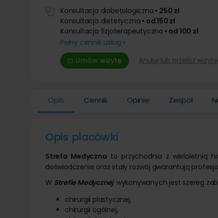
Leczenie otyłości
Operacja
Liposukcja brzucha
Stomatologia
Usuwanie
Konsultacja diabetologiczna
• 250 zł
Leczenie ginekomastii
Usuwanie
Endoskopowe zmniejszenie żołądka
Konsultacja dietetyczna
• od 150 zł
Dermat
Overstitch
Powiększanie penisa kwasem
Lipoliza i
Konsultacja fizjoterapeutyczna
• od 100 zł
Laparoskopowe leczenie otyłości
Modelowa
Usunięci
Pełny cennik usług »
Resekcja żołądka laparoskopowo
Powiększ
Usunięci
Chirurgiczne leczenie otyłości
Usuwanie
Usunięc
Umów wizytę
Anuluj lub przełóż wizytę
hialuron
Leczenie otyłości balonem
Usunięci
Opis
Cennik
Opinie
Zespół
N
Opis placówki
Strefa Medyczna
to przychodnia z wieloletnią h
doświadczenie oraz stały rozwój gwarantują profesj
W
Strefie Medycznej
wykonywanych jest szereg zabi
chirurgii plastycznej,
chirurgii ogólnej,