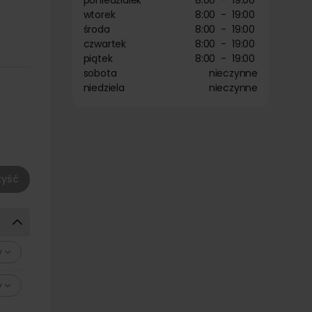
poniedziałek
8:00
-
19:00
wtorek
8:00
-
19:00
środa
8:00
-
19:00
czwartek
8:00
-
19:00
piątek
8:00
-
19:00
sobota
nieczynne
niedziela
nieczynne
yść
y
unkach
y