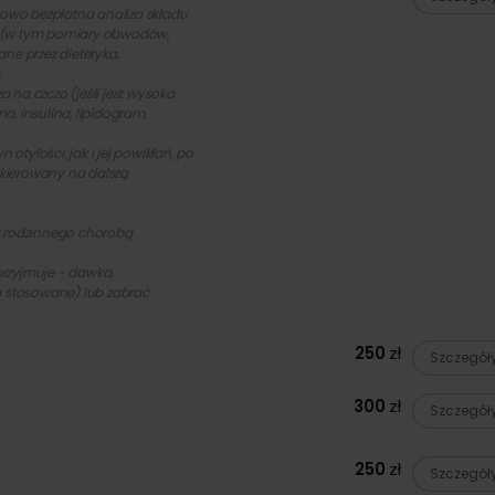
tkowo bezpłatna analiza składu
e (w tym pomiary obwodów,
ne przez dietetyka.
:
a na czczo (jeśli jest wysoka
, insulina, lipidogram,
tyłości, jak i jej powikłań, po
kierowany na dalszą
a rodzinnego chorobą
 przyjmuje - dawka,
ą stosowane) lub zabrać
250
zł
Szczegół
300
zł
Szczegół
250
zł
Szczegół