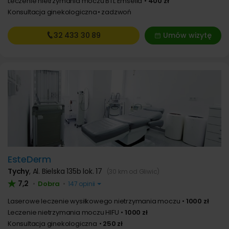
Leczenie nietrzymania moczu BTL Emsella
400 zł
Konsultacja ginekologiczna
zadzwoń
32 433
30 89
Umów wizytę
EsteDerm
Tychy
,
Al. Bielska 135b lok. 17
(30 km od Gliwic)
7,2
Dobra
•
•
147 opinii
Laserowe leczenie wysiłkowego nietrzymania moczu
1000 zł
Leczenie nietrzymania moczu HIFU
1000 zł
Konsultacja ginekologiczna
250 zł