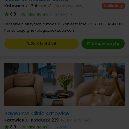
Katowice
,
ul. Zabrska 17
(24 km od Gliwic)
8,8
Bardzo dobra
•
•
1137 opinii
Leczenie nietrzymania moczu u kobiet taśmą TVT / TOT
4500 zł
Konsultacja ginekologiczna
zadzwoń
22 417
40 59
Umów wizytę
SayWOW! Clinic Katowice
Katowice
,
ul. Kościuszki 229
(23 km od Gliwic)
8,9
Bardzo dobra
•
•
152 opinii