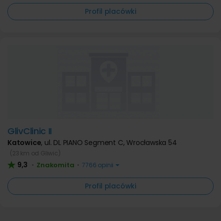
Profil placówki
GlivClinic II
Katowice
,
ul. DL PIANO Segment C, Wrocławska 54
(23 km od Gliwic)
9,3
Znakomita
•
•
7766 opinii
Profil placówki