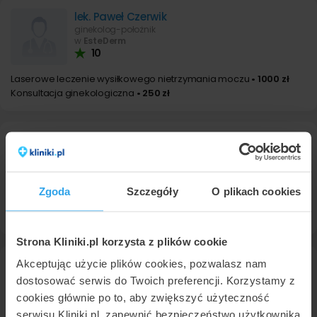
lek. Paweł Czerwik
ginekolog-położnik
w
EsteDerm
10
Laserowe leczenie wysiłkowego nietrzymania moczu
• 1000 zł
Konsultacja ginekologiczna
• 250 zł
dr n. med. Dawid Serafin
ginekolog-położnik
w
SERAFIN Klinika dla Kobiet
Zgoda
Szczegóły
O plikach cookies
Laserowe leczenie wysiłkowego nietrzymania moczu
• 1600 zł
Konsultacja ginekologiczna
• od 250 zł
Strona Kliniki.pl korzysta z plików cookie
dr n. med. Dagmara Pluta
Akceptując użycie plików cookies, pozwalasz nam
ginekolog-położnik
dostosować serwis do Twoich preferencji. Korzystamy z
w
SERAFIN Klinika dla Kobiet
cookies głównie po to, aby zwiększyć użyteczność
serwisu Kliniki.pl, zapewnić bezpieczeństwo użytkownika