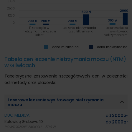
3750
2500
2000 zł
1800 zł
1250
300 zł
200 zł
200 zł
200 zł
0
Fizjoterapia w
Leczenie nietrzymania
Laserowe leczeni
nietrzymaniu moczu u
moczu BTL Emsella
wysiłkowego
kobiet
nietrzymania moc
cena minimalna
cena maksymalna
Tabela cen leczenie nietrzymania moczu (NTM)
w Gliwicach
Tabelaryczne zestawienie szczegółowych cen w zależności
od metody oraz placówki:
Laserowe leczenie wysiłkowego nietrzymania
moczu
DUO MEDICA
od
2000 zł
Katowice, Grabowa 1D
do
2000 zł
POWTÓRZENIE ZABIEGU - 500 ZŁ