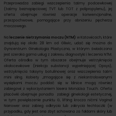
Przeprowadza zabiegi wszczepienia taśmy podcewkowej
(taśmy beznapięciowej TVT lub TOT z polipropylenu), jej
oferta obejmuje również operacje konwencjonalne,
przezpochwowe, pomagające przy obniżeniu pęcherza
moczowego.
Na
leczenie nietrzymania moczu (NTM)
w Katowicach, które
znajdują się około 28 km od Gliwic, udać się można do
Gyncentrum Ginekologia Plastyczna, w którym świadczona
jest szeroka gama usług z zakresu diagnostyki i leczenia NTM.
Oferta ośrodka w tym obszarze obejmuje wstrzyknięcia
okołocewkowe (iniekcja substancji wypełniającej Opsys),
wstrzyknięcia toksyny botulinowej oraz wszczepienia taśm
mini sling. Kobiety ,zmagające się z niekontrolowanymi
wysiękami moczu poddać się w klinice mogą również
zabiegowi z wykorzystaniem lasera MonaLisa Touch. Oferta
placówki obejmuje ponadto zabiegi ginekologii estetycznej,
w tym powiększenie punktu G, lifting krocza nićmi Vaginal
Narrower oraz zabieg odkrycia lub zakrycia łechtaczki (w
przypadku, gdy jest ona zbyt schowana za fałdami skóry lub