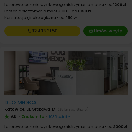
Laserowe leczenie wysiłkowego nietrzymania moczu
od
1200 zł
Leczenie nietrzymania moczu HIFU
od
1990 zł
Konsultacja ginekologiczna
od
150 zł
32 433
31 50
Umów wizytę
DUO MEDICA
Katowice
,
ul. Grabowa 1D
(25 km od Gliwic)
9,6
Znakomita
•
•
1035 opinii
Laserowe leczenie wysiłkowego nietrzymania moczu
od
2000 zł