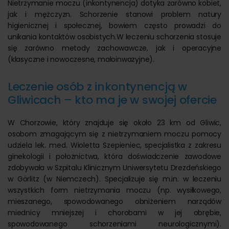
Nietrzymanie moczu (inkontynencja) dotyka zarówno kobiet,
jak i mężczyzn. Schorzenie stanowi problem natury
higienicznej i społecznej, bowiem często prowadzi do
unikania kontaktów osobistych.W leczeniu schorzenia stosuje
się zarówno metody zachowawcze, jak i operacyjne
(klasyczne i nowoczesne, małoinwazyjne).
Leczenie osób z inkontynencją w
Gliwicach – kto ma je w swojej ofercie
W Chorzowie, który znajduje się około 23 km od Gliwic,
osobom zmagającym się z nietrzymaniem moczu pomocy
udziela lek. med. Wioletta Szepieniec, specjalistka z zakresu
ginekologii i położnictwa, która doświadczenie zawodowe
zdobywała w Szpitalu Klinicznym Uniwersytetu Drezdeńskiego
w Görlitz (w Niemczech). Specjalizuje się m.in. w leczeniu
wszystkich form nietrzymania moczu (np. wysiłkowego,
mieszanego, spowodowanego obniżeniem narządów
miednicy mniejszej i chorobami w jej obrębie,
spowodowanego schorzeniami neurologicznymi).