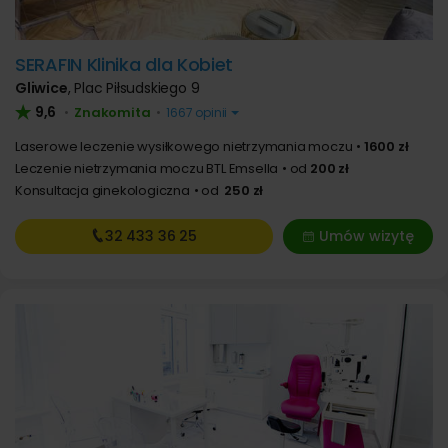
SERAFIN Klinika dla Kobiet
Gliwice
,
Plac Piłsudskiego 9
9,6
Znakomita
•
•
1667 opinii
Laserowe leczenie wysiłkowego nietrzymania moczu
1600 zł
Leczenie nietrzymania moczu BTL Emsella
od
200 zł
Konsultacja ginekologiczna
od
250 zł
32 433
36 25
Umów wizytę