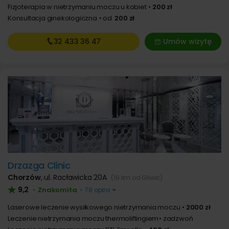
Fizjoterapia w nietrzymaniu moczu u kobiet
200 zł
Konsultacja ginekologiczna
od
200 zł
32 433
36 47
Umów wizytę
Drzazga Clinic
Chorzów
,
ul. Racławicka 20A
(19 km od Gliwic)
9,2
Znakomita
•
•
78 opinii
Laserowe leczenie wysiłkowego nietrzymania moczu
2000 zł
Leczenie nietrzymania moczu thermoliftingiem
zadzwoń