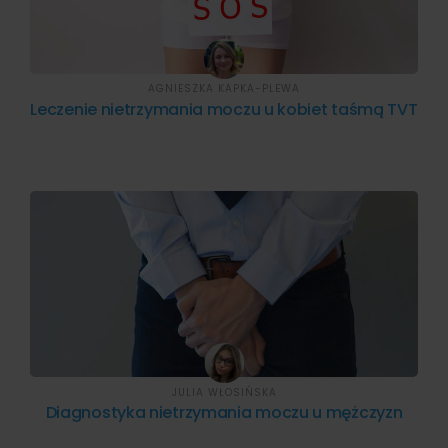
AGNIESZKA KAPKA-PLEWA
Leczenie nietrzymania moczu u kobiet taśmą TVT
JULIA WŁOSIŃSKA
Diagnostyka nietrzymania moczu u mężczyzn