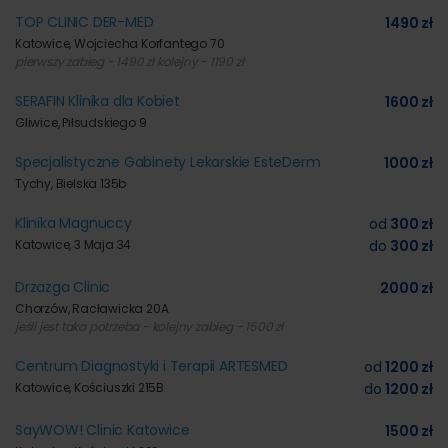
TOP CLINIC DER-MED
1490 zł
Katowice, Wojciecha Korfantego 70
pierwszy zabieg - 1490 zł kolejny - 1190 zł
SERAFIN Klinika dla Kobiet
1600 zł
Gliwice, Piłsudskiego 9
Specjalistyczne Gabinety Lekarskie EsteDerm
1000 zł
Tychy, Bielska 135b
Klinika Magnuccy
od
300 zł
Katowice, 3 Maja 34
do
300 zł
Drzazga Clinic
2000 zł
Chorzów, Racławicka 20A
jeśli jest taka potrzeba - kolejny zabieg - 1500 zł
Centrum Diagnostyki i Terapii ARTESMED
od
1200 zł
Katowice, Kościuszki 215B
do
1200 zł
SayWOW! Clinic Katowice
1500 zł