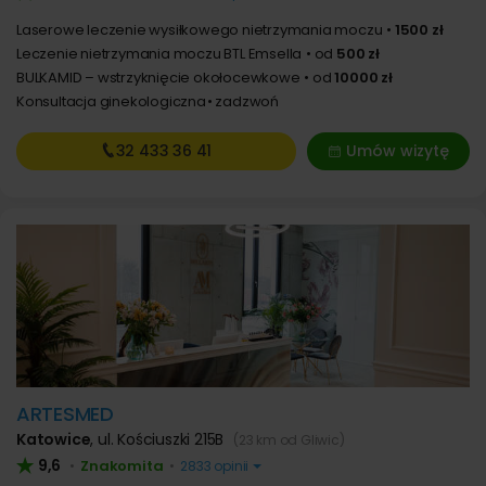
Laserowe leczenie wysiłkowego nietrzymania moczu
1500 zł
Leczenie nietrzymania moczu BTL Emsella
od
500 zł
BULKAMID – wstrzyknięcie okołocewkowe
od
10000 zł
Konsultacja ginekologiczna
zadzwoń
32 433
36 41
Umów wizytę
ARTESMED
Katowice
,
ul. Kościuszki 215B
(23 km od Gliwic)
9,6
Znakomita
•
•
2833 opinii