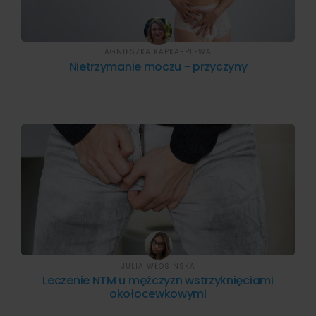
AGNIESZKA KAPKA-PLEWA
Nietrzymanie moczu - przyczyny
JULIA WŁOSIŃSKA
Leczenie NTM u mężczyzn wstrzyknięciami
okołocewkowymi