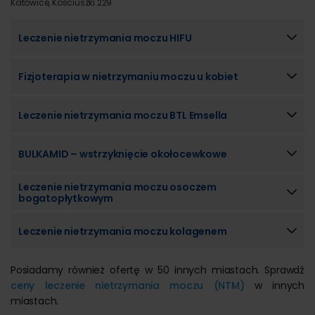
Katowice, Kościuszki 229
Leczenie nietrzymania moczu HIFU
Fizjoterapia w nietrzymaniu moczu u kobiet
Leczenie nietrzymania moczu BTL Emsella
BULKAMID – wstrzyknięcie okołocewkowe
Leczenie nietrzymania moczu osoczem
bogatopłytkowym
Leczenie nietrzymania moczu kolagenem
Posiadamy również ofertę w 50 innych miastach. Sprawdź
ceny leczenie nietrzymania moczu (NTM)
w innych
miastach.