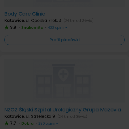
Body Care Clinic
Katowice
,
ul. Opolska 7 lok. 3
(24 km od Gliwic)
9,9
Znakomita
•
•
422 opinii
Profil placówki
NZOZ Śląski Szpital Urologiczny Grupa Mazovia
Katowice
,
ul. Strzelecka 9
(24 km od Gliwic)
7,7
Dobra
•
•
280 opinii