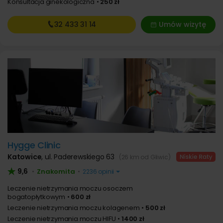
Konsultacja ginekologiczna
250 zł
32 433
31 14
Umów wizytę
Hygge Clinic
Katowice
,
ul. Paderewskiego 63
(26 km od Gliwic)
9,6
Znakomita
•
•
2236 opinii
Leczenie nietrzymania moczu osoczem
bogatopłytkowym
600 zł
Leczenie nietrzymania moczu kolagenem
500 zł
Leczenie nietrzymania moczu HIFU
1400 zł