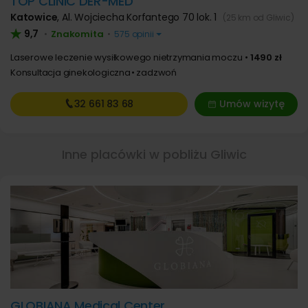
TOP CLINIC DER-MED
Katowice
,
Al. Wojciecha Korfantego 70 lok. 1
(25 km od Gliwic)
9,7
Znakomita
•
•
575 opinii
Laserowe leczenie wysiłkowego nietrzymania moczu
1490 zł
Konsultacja ginekologiczna
zadzwoń
32 661
83 68
Umów wizytę
Inne placówki w pobliżu Gliwic
GLOBIANA Medical Center