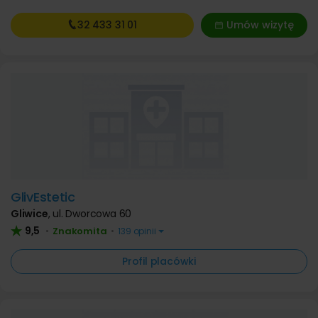
32 433
31 01
Umów wizytę
GlivEstetic
Gliwice
,
ul. Dworcowa 60
9,5
Znakomita
•
•
139 opinii
Profil placówki