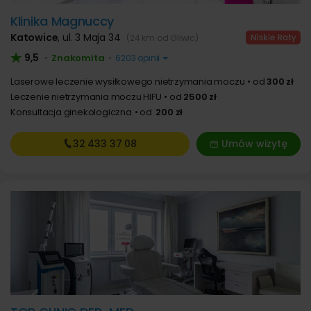
Klinika Magnuccy
Katowice
,
ul. 3 Maja 34
(24 km od Gliwic)
9,5
Znakomita
•
•
6203 opinii
Laserowe leczenie wysiłkowego nietrzymania moczu
od
300 zł
Leczenie nietrzymania moczu HIFU
od
2500 zł
Konsultacja ginekologiczna
od
200 zł
32 433
37 08
Umów wizytę